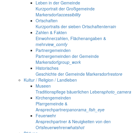
Leben in der Gemeinde
Kurzportrait der Großgemeinde
Markersdorf
accessibility
Ortschaften
Kurzportraits der sieben Ortschaften
terrain
Zahlen & Fakten
Einwohnerzahlen, Flächenangaben &
mehr
view_comfy
Partnergemeinden
Partnergemeinden der Gemeinde
Markersdorf
group_work
Historisches
Geschichte der Gemeinde Markersdorf
restore
Kultur / Religion / Landleben
Museen
Traditionspflege bäuerlichen Lebens
photo_camera
Kirchengemeinden
Pfarrgemeinde &
Ansprechpartner
panorama_fish_eye
Feuerwehr
Ansprechpartner & Neuigkeiten von den
Ortsfeuerwehren
whatshot