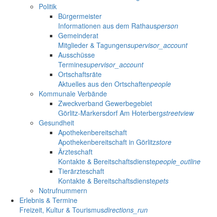
Politik
Bürgermeister
Informationen aus dem Rathaus
person
Gemeinderat
Mitglieder & Tagungen
supervisor_account
Ausschüsse
Termine
supervisor_account
Ortschaftsräte
Aktuelles aus den Ortschaften
people
Kommunale Verbände
Zweckverband Gewerbegebiet
Görlitz-Markersdorf Am Hoterberg
streetview
Gesundheit
Apothekenbereitschaft
Apothekenbereitschaft in Görlitz
store
Ärzteschaft
Kontakte & Bereitschaftsdienste
people_outline
Tierärzteschaft
Kontakte & Bereitschaftsdienste
pets
Notrufnummern
Erlebnis & Termine
Freizeit, Kultur & Tourismus
directions_run