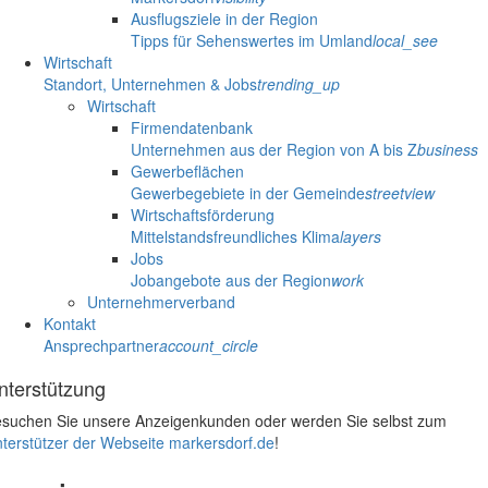
Ausflugsziele in der Region
Tipps für Sehenswertes im Umland
local_see
Wirtschaft
Standort, Unternehmen & Jobs
trending_up
Wirtschaft
Firmendatenbank
Unternehmen aus der Region von A bis Z
business
Gewerbeflächen
Gewerbegebiete in der Gemeinde
streetview
Wirtschaftsförderung
Mittelstandsfreundliches Klima
layers
Jobs
Jobangebote aus der Region
work
Unternehmerverband
Kontakt
Ansprechpartner
account_circle
nterstützung
suchen Sie unsere Anzeigenkunden oder werden Sie selbst zum
terstützer der Webseite markersdorf.de
!