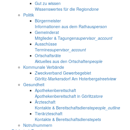
Gut zu wissen
Wissenswertes für die Region
done
Politik
Bürgermeister
Informationen aus dem Rathaus
person
Gemeinderat
Mitglieder & Tagungen
supervisor_account
Ausschüsse
Termine
supervisor_account
Ortschaftsräte
Aktuelles aus den Ortschaften
people
Kommunale Verbände
Zweckverband Gewerbegebiet
Görlitz-Markersdorf Am Hoterberg
streetview
Gesundheit
Apothekenbereitschaft
Apothekenbereitschaft in Görlitz
store
Ärzteschaft
Kontakte & Bereitschaftsdienste
people_outline
Tierärzteschaft
Kontakte & Bereitschaftsdienste
pets
Notrufnummern