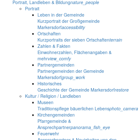
Portrait, Landleben & Bildung
nature_people
Portrait
Leben in der Gemeinde
Kurzportrait der Großgemeinde
Markersdorf
accessibility
Ortschaften
Kurzportraits der sieben Ortschaften
terrain
Zahlen & Fakten
Einwohnerzahlen, Flächenangaben &
mehr
view_comfy
Partnergemeinden
Partnergemeinden der Gemeinde
Markersdorf
group_work
Historisches
Geschichte der Gemeinde Markersdorf
restore
Kultur / Religion / Landleben
Museen
Traditionspflege bäuerlichen Lebens
photo_camera
Kirchengemeinden
Pfarrgemeinde &
Ansprechpartner
panorama_fish_eye
Feuerwehr
Ansprechpartner & Neuigkeiten von den