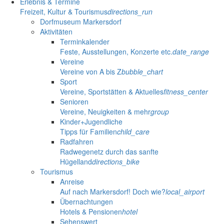
Erlebnis & Termine
Freizeit, Kultur & Tourismus
directions_run
Dorfmuseum Markersdorf
Aktivitäten
Terminkalender
Feste, Ausstellungen, Konzerte etc.
date_range
Vereine
Vereine von A bis Z
bubble_chart
Sport
Vereine, Sportstätten & Aktuelles
fitness_center
Senioren
Vereine, Neuigkeiten & mehr
group
Kinder+Jugendliche
Tipps für Familien
child_care
Radfahren
Radwegenetz durch das sanfte
Hügelland
directions_bike
Tourismus
Anreise
Auf nach Markersdorf! Doch wie?
local_airport
Übernachtungen
Hotels & Pensionen
hotel
Sehenswert