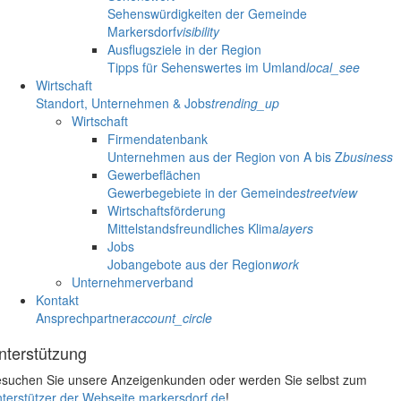
Sehenswürdigkeiten der Gemeinde
Markersdorf
visibility
Ausflugsziele in der Region
Tipps für Sehenswertes im Umland
local_see
Wirtschaft
Standort, Unternehmen & Jobs
trending_up
Wirtschaft
Firmendatenbank
Unternehmen aus der Region von A bis Z
business
Gewerbeflächen
Gewerbegebiete in der Gemeinde
streetview
Wirtschaftsförderung
Mittelstandsfreundliches Klima
layers
Jobs
Jobangebote aus der Region
work
Unternehmerverband
Kontakt
Ansprechpartner
account_circle
nterstützung
suchen Sie unsere Anzeigenkunden oder werden Sie selbst zum
terstützer der Webseite markersdorf.de
!