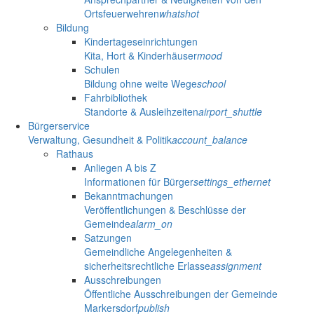
Ortsfeuerwehren
whatshot
Bildung
Kindertageseinrichtungen
Kita, Hort & Kinderhäuser
mood
Schulen
Bildung ohne weite Wege
school
Fahrbibliothek
Standorte & Ausleihzeiten
airport_shuttle
Bürgerservice
Verwaltung, Gesundheit & Politik
account_balance
Rathaus
Anliegen A bis Z
Informationen für Bürger
settings_ethernet
Bekanntmachungen
Veröffentlichungen & Beschlüsse der
Gemeinde
alarm_on
Satzungen
Gemeindliche Angelegenheiten &
sicherheitsrechtliche Erlasse
assignment
Ausschreibungen
Öffentliche Ausschreibungen der Gemeinde
Markersdorf
publish