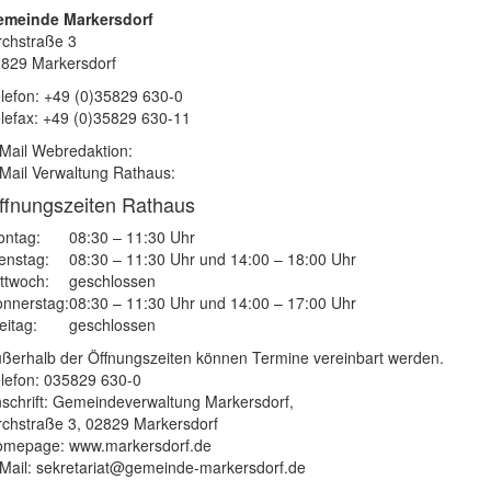
emeinde Markersdorf
rchstraße 3
829 Markersdorf
lefon: +49 (0)35829 630-0
lefax: +49 (0)35829 630-11
Mail Webredaktion:
Mail Verwaltung Rathaus:
ffnungszeiten Rathaus
ntag:
08:30 – 11:30 Uhr
enstag:
08:30 – 11:30 Uhr und 14:00 – 18:00 Uhr
ttwoch:
geschlossen
nnerstag:
08:30 – 11:30 Uhr und 14:00 – 17:00 Uhr
eitag:
geschlossen
ßerhalb der Öffnungszeiten können Termine vereinbart werden.
lefon: 035829 630-0
schrift: Gemeindeverwaltung Markersdorf,
rchstraße 3, 02829 Markersdorf
mepage: www.markersdorf.de
Mail: sekretariat@gemeinde-markersdorf.de