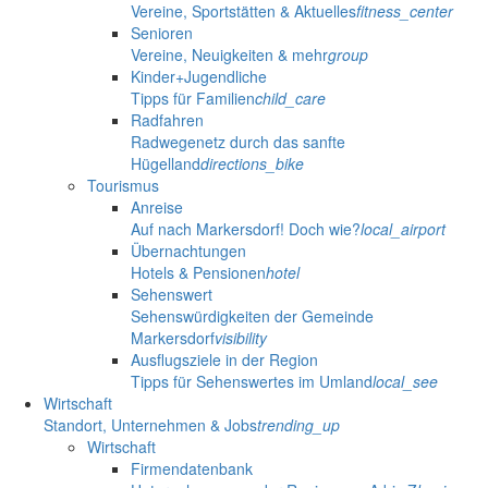
Vereine, Sportstätten & Aktuelles
fitness_center
Senioren
Vereine, Neuigkeiten & mehr
group
Kinder+Jugendliche
Tipps für Familien
child_care
Radfahren
Radwegenetz durch das sanfte
Hügelland
directions_bike
Tourismus
Anreise
Auf nach Markersdorf! Doch wie?
local_airport
Übernachtungen
Hotels & Pensionen
hotel
Sehenswert
Sehenswürdigkeiten der Gemeinde
Markersdorf
visibility
Ausflugsziele in der Region
Tipps für Sehenswertes im Umland
local_see
Wirtschaft
Standort, Unternehmen & Jobs
trending_up
Wirtschaft
Firmendatenbank