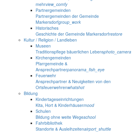
mehr
view_comfy
Partnergemeinden
Partnergemeinden der Gemeinde
Markersdorf
group_work
Historisches
Geschichte der Gemeinde Markersdorf
restore
Kultur / Religion / Landleben
Museen
Traditionspflege bäuerlichen Lebens
photo_camera
Kirchengemeinden
Pfarrgemeinde &
Ansprechpartner
panorama_fish_eye
Feuerwehr
Ansprechpartner & Neuigkeiten von den
Ortsfeuerwehren
whatshot
Bildung
Kindertageseinrichtungen
Kita, Hort & Kinderhäuser
mood
Schulen
Bildung ohne weite Wege
school
Fahrbibliothek
Standorte & Ausleihzeiten
airport_shuttle