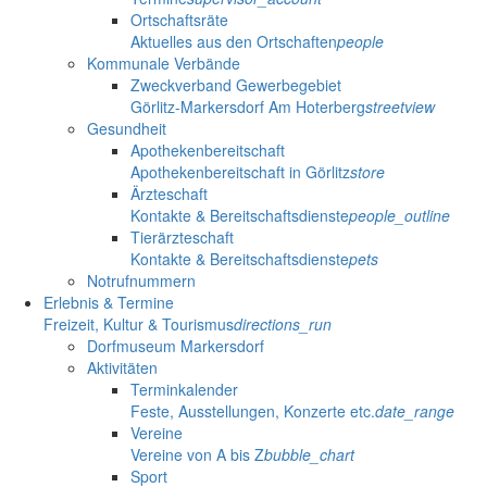
Ortschaftsräte
Aktuelles aus den Ortschaften
people
Kommunale Verbände
Zweckverband Gewerbegebiet
Görlitz-Markersdorf Am Hoterberg
streetview
Gesundheit
Apothekenbereitschaft
Apothekenbereitschaft in Görlitz
store
Ärzteschaft
Kontakte & Bereitschaftsdienste
people_outline
Tierärzteschaft
Kontakte & Bereitschaftsdienste
pets
Notrufnummern
Erlebnis & Termine
Freizeit, Kultur & Tourismus
directions_run
Dorfmuseum Markersdorf
Aktivitäten
Terminkalender
Feste, Ausstellungen, Konzerte etc.
date_range
Vereine
Vereine von A bis Z
bubble_chart
Sport