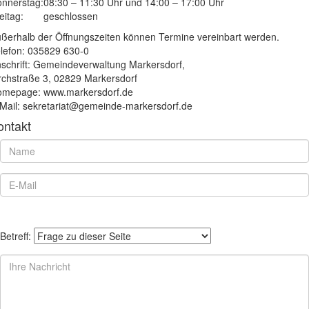
nnerstag:
08:30 – 11:30 Uhr und 14:00 – 17:00 Uhr
eitag:
geschlossen
ßerhalb der Öffnungszeiten können Termine vereinbart werden.
lefon: 035829 630-0
schrift: Gemeindeverwaltung Markersdorf,
rchstraße 3, 02829 Markersdorf
mepage: www.markersdorf.de
Mail: sekretariat@gemeinde-markersdorf.de
ontakt
Betreff: