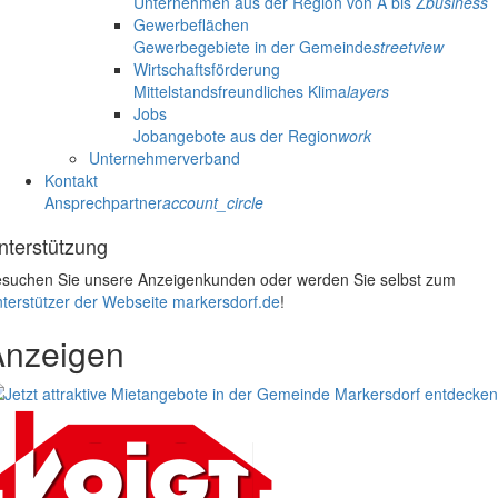
Unternehmen aus der Region von A bis Z
business
Gewerbeflächen
Gewerbegebiete in der Gemeinde
streetview
Wirtschaftsförderung
Mittelstandsfreundliches Klima
layers
Jobs
Jobangebote aus der Region
work
Unternehmerverband
Kontakt
Ansprechpartner
account_circle
nterstützung
suchen Sie unsere Anzeigenkunden oder werden Sie selbst zum
terstützer der Webseite markersdorf.de
!
Anzeigen