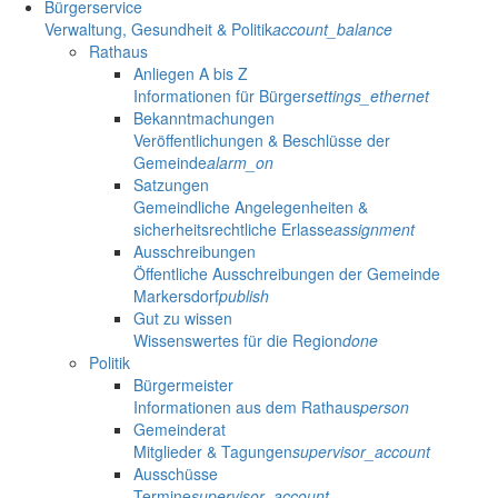
Bürgerservice
Verwaltung, Gesundheit & Politik
account_balance
Rathaus
Anliegen A bis Z
Informationen für Bürger
settings_ethernet
Bekanntmachungen
Veröffentlichungen & Beschlüsse der
Gemeinde
alarm_on
Satzungen
Gemeindliche Angelegenheiten &
sicherheitsrechtliche Erlasse
assignment
Ausschreibungen
Öffentliche Ausschreibungen der Gemeinde
Markersdorf
publish
Gut zu wissen
Wissenswertes für die Region
done
Politik
Bürgermeister
Informationen aus dem Rathaus
person
Gemeinderat
Mitglieder & Tagungen
supervisor_account
Ausschüsse
Termine
supervisor_account