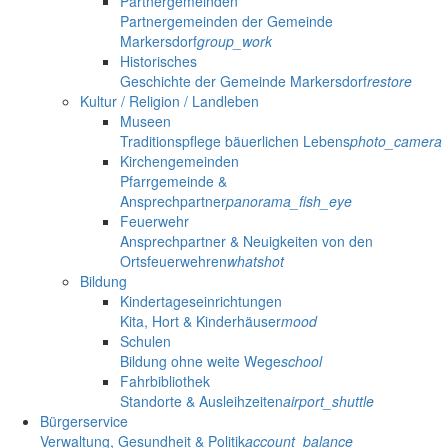
Partnergemeinden
Partnergemeinden der Gemeinde
Markersdorf
group_work
Historisches
Geschichte der Gemeinde Markersdorf
restore
Kultur / Religion / Landleben
Museen
Traditionspflege bäuerlichen Lebens
photo_camera
Kirchengemeinden
Pfarrgemeinde &
Ansprechpartner
panorama_fish_eye
Feuerwehr
Ansprechpartner & Neuigkeiten von den
Ortsfeuerwehren
whatshot
Bildung
Kindertageseinrichtungen
Kita, Hort & Kinderhäuser
mood
Schulen
Bildung ohne weite Wege
school
Fahrbibliothek
Standorte & Ausleihzeiten
airport_shuttle
Bürgerservice
Verwaltung, Gesundheit & Politik
account_balance