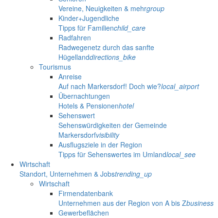
Vereine, Neuigkeiten & mehr
group
Kinder+Jugendliche
Tipps für Familien
child_care
Radfahren
Radwegenetz durch das sanfte
Hügelland
directions_bike
Tourismus
Anreise
Auf nach Markersdorf! Doch wie?
local_airport
Übernachtungen
Hotels & Pensionen
hotel
Sehenswert
Sehenswürdigkeiten der Gemeinde
Markersdorf
visibility
Ausflugsziele in der Region
Tipps für Sehenswertes im Umland
local_see
Wirtschaft
Standort, Unternehmen & Jobs
trending_up
Wirtschaft
Firmendatenbank
Unternehmen aus der Region von A bis Z
business
Gewerbeflächen