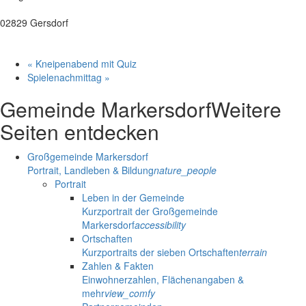
02829 Gersdorf
«
Kneipenabend mit Quiz
Spielenachmittag
»
Gemeinde Markersdorf
Weitere
Seiten entdecken
Großgemeinde Markersdorf
Portrait, Landleben & Bildung
nature_people
Portrait
Leben in der Gemeinde
Kurzportrait der Großgemeinde
Markersdorf
accessibility
Ortschaften
Kurzportraits der sieben Ortschaften
terrain
Zahlen & Fakten
Einwohnerzahlen, Flächenangaben &
mehr
view_comfy