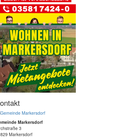
ontakt
emeinde Markersdorf
rchstraße 3
829 Markersdorf