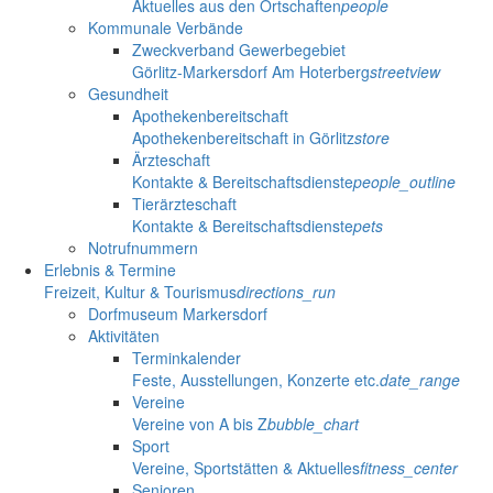
Aktuelles aus den Ortschaften
people
Kommunale Verbände
Zweckverband Gewerbegebiet
Görlitz-Markersdorf Am Hoterberg
streetview
Gesundheit
Apothekenbereitschaft
Apothekenbereitschaft in Görlitz
store
Ärzteschaft
Kontakte & Bereitschaftsdienste
people_outline
Tierärzteschaft
Kontakte & Bereitschaftsdienste
pets
Notrufnummern
Erlebnis & Termine
Freizeit, Kultur & Tourismus
directions_run
Dorfmuseum Markersdorf
Aktivitäten
Terminkalender
Feste, Ausstellungen, Konzerte etc.
date_range
Vereine
Vereine von A bis Z
bubble_chart
Sport
Vereine, Sportstätten & Aktuelles
fitness_center
Senioren