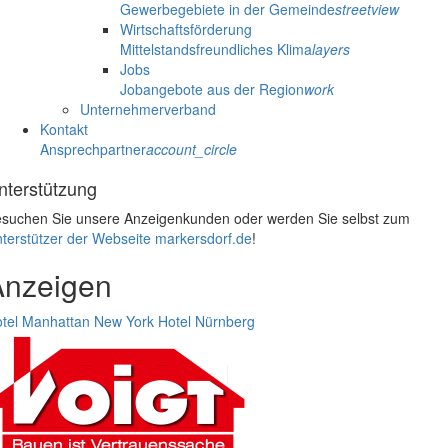
Gewerbegebiete in der Gemeinde
streetview
Wirtschaftsförderung
Mittelstandsfreundliches Klima
layers
Jobs
Jobangebote aus der Region
work
Unternehmerverband
Kontakt
Ansprechpartner
account_circle
nterstützung
suchen Sie unsere Anzeigenkunden oder werden Sie selbst zum
terstützer der Webseite markersdorf.de
!
Anzeigen
tel Manhattan New York
Hotel Nürnberg