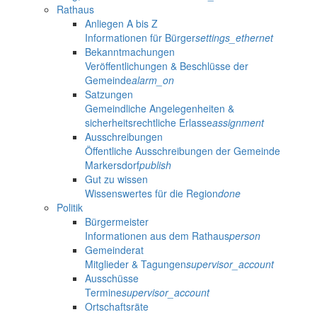
Rathaus
Anliegen A bis Z
Informationen für Bürger
settings_ethernet
Bekanntmachungen
Veröffentlichungen & Beschlüsse der
Gemeinde
alarm_on
Satzungen
Gemeindliche Angelegenheiten &
sicherheitsrechtliche Erlasse
assignment
Ausschreibungen
Öffentliche Ausschreibungen der Gemeinde
Markersdorf
publish
Gut zu wissen
Wissenswertes für die Region
done
Politik
Bürgermeister
Informationen aus dem Rathaus
person
Gemeinderat
Mitglieder & Tagungen
supervisor_account
Ausschüsse
Termine
supervisor_account
Ortschaftsräte