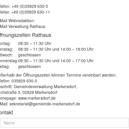
lefon: +49 (0)35829 630-0
lefax: +49 (0)35829 630-11
Mail Webredaktion:
Mail Verwaltung Rathaus:
ffnungszeiten Rathaus
ntag:
08:30 – 11:30 Uhr
enstag:
08:30 – 11:30 Uhr und 14:00 – 18:00 Uhr
ttwoch:
geschlossen
nnerstag:
08:30 – 11:30 Uhr und 14:00 – 17:00 Uhr
eitag:
geschlossen
ßerhalb der Öffnungszeiten können Termine vereinbart werden.
lefon: 035829 630-0
schrift: Gemeindeverwaltung Markersdorf,
rchstraße 3, 02829 Markersdorf
mepage: www.markersdorf.de
Mail: sekretariat@gemeinde-markersdorf.de
ontakt