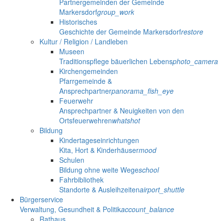
Partnergemeinden der Gemeinde
Markersdorf
group_work
Historisches
Geschichte der Gemeinde Markersdorf
restore
Kultur / Religion / Landleben
Museen
Traditionspflege bäuerlichen Lebens
photo_camera
Kirchengemeinden
Pfarrgemeinde &
Ansprechpartner
panorama_fish_eye
Feuerwehr
Ansprechpartner & Neuigkeiten von den
Ortsfeuerwehren
whatshot
Bildung
Kindertageseinrichtungen
Kita, Hort & Kinderhäuser
mood
Schulen
Bildung ohne weite Wege
school
Fahrbibliothek
Standorte & Ausleihzeiten
airport_shuttle
Bürgerservice
Verwaltung, Gesundheit & Politik
account_balance
Rathaus