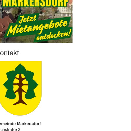
ontakt
emeinde Markersdorf
rchstraße 3