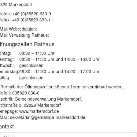
829 Markersdorf
lefon: +49 (0)35829 630-0
lefax: +49 (0)35829 630-11
Mail Webredaktion:
Mail Verwaltung Rathaus:
ffnungszeiten Rathaus
ntag:
08:30 – 11:30 Uhr
enstag:
08:30 – 11:30 Uhr und 14:00 – 18:00 Uhr
ttwoch:
geschlossen
nnerstag:
08:30 – 11:30 Uhr und 14:00 – 17:00 Uhr
eitag:
geschlossen
ßerhalb der Öffnungszeiten können Termine vereinbart werden.
lefon: 035829 630-0
schrift: Gemeindeverwaltung Markersdorf,
rchstraße 3, 02829 Markersdorf
mepage: www.markersdorf.de
Mail: sekretariat@gemeinde-markersdorf.de
ontakt