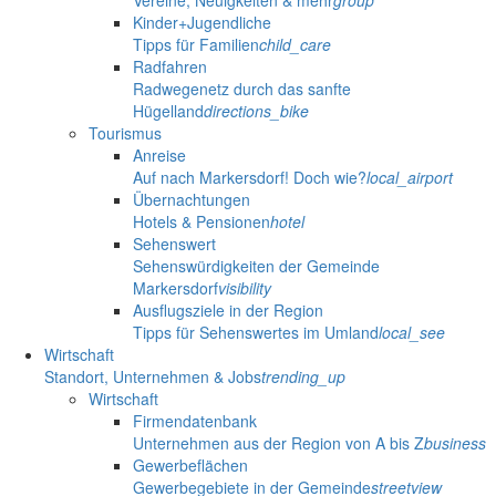
Kinder+Jugendliche
Tipps für Familien
child_care
Radfahren
Radwegenetz durch das sanfte
Hügelland
directions_bike
Tourismus
Anreise
Auf nach Markersdorf! Doch wie?
local_airport
Übernachtungen
Hotels & Pensionen
hotel
Sehenswert
Sehenswürdigkeiten der Gemeinde
Markersdorf
visibility
Ausflugsziele in der Region
Tipps für Sehenswertes im Umland
local_see
Wirtschaft
Standort, Unternehmen & Jobs
trending_up
Wirtschaft
Firmendatenbank
Unternehmen aus der Region von A bis Z
business
Gewerbeflächen
Gewerbegebiete in der Gemeinde
streetview