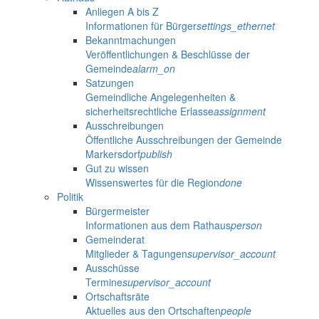
Anliegen A bis Z
Informationen für Bürger
settings_ethernet
Bekanntmachungen
Veröffentlichungen & Beschlüsse der
Gemeinde
alarm_on
Satzungen
Gemeindliche Angelegenheiten &
sicherheitsrechtliche Erlasse
assignment
Ausschreibungen
Öffentliche Ausschreibungen der Gemeinde
Markersdorf
publish
Gut zu wissen
Wissenswertes für die Region
done
Politik
Bürgermeister
Informationen aus dem Rathaus
person
Gemeinderat
Mitglieder & Tagungen
supervisor_account
Ausschüsse
Termine
supervisor_account
Ortschaftsräte
Aktuelles aus den Ortschaften
people