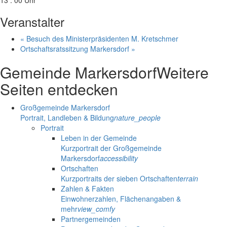
Veranstalter
«
Besuch des Ministerpräsidenten M. Kretschmer
Ortschaftsratssitzung Markersdorf
»
Gemeinde Markersdorf
Weitere
Seiten entdecken
Großgemeinde Markersdorf
Portrait, Landleben & Bildung
nature_people
Portrait
Leben in der Gemeinde
Kurzportrait der Großgemeinde
Markersdorf
accessibility
Ortschaften
Kurzportraits der sieben Ortschaften
terrain
Zahlen & Fakten
Einwohnerzahlen, Flächenangaben &
mehr
view_comfy
Partnergemeinden