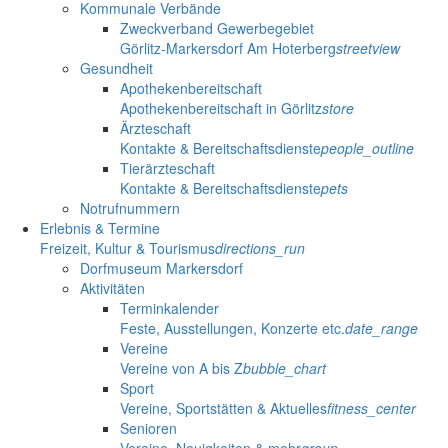
Kommunale Verbände
Zweckverband Gewerbegebiet
Görlitz-Markersdorf Am Hoterberg
streetview
Gesundheit
Apothekenbereitschaft
Apothekenbereitschaft in Görlitz
store
Ärzteschaft
Kontakte & Bereitschaftsdienste
people_outline
Tierärzteschaft
Kontakte & Bereitschaftsdienste
pets
Notrufnummern
Erlebnis & Termine
Freizeit, Kultur & Tourismus
directions_run
Dorfmuseum Markersdorf
Aktivitäten
Terminkalender
Feste, Ausstellungen, Konzerte etc.
date_range
Vereine
Vereine von A bis Z
bubble_chart
Sport
Vereine, Sportstätten & Aktuelles
fitness_center
Senioren
Vereine, Neuigkeiten & mehr
group