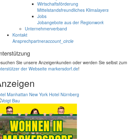
Wirtschaftsförderung
Mittelstandsfreundliches Klima
layers
Jobs
Jobangebote aus der Region
work
Unternehmerverband
Kontakt
Ansprechpartner
account_circle
nterstützung
suchen Sie unsere Anzeigenkunden oder werden Sie selbst zum
terstützer der Webseite markersdorf.de
!
Anzeigen
tel Manhattan New York
Hotel Nürnberg