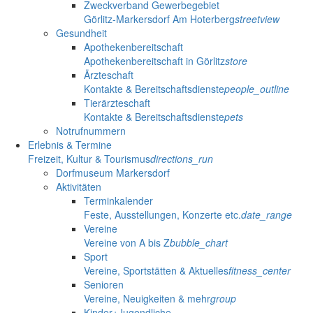
Zweckverband Gewerbegebiet
Görlitz-Markersdorf Am Hoterberg
streetview
Gesundheit
Apothekenbereitschaft
Apothekenbereitschaft in Görlitz
store
Ärzteschaft
Kontakte & Bereitschaftsdienste
people_outline
Tierärzteschaft
Kontakte & Bereitschaftsdienste
pets
Notrufnummern
Erlebnis & Termine
Freizeit, Kultur & Tourismus
directions_run
Dorfmuseum Markersdorf
Aktivitäten
Terminkalender
Feste, Ausstellungen, Konzerte etc.
date_range
Vereine
Vereine von A bis Z
bubble_chart
Sport
Vereine, Sportstätten & Aktuelles
fitness_center
Senioren
Vereine, Neuigkeiten & mehr
group
Kinder+Jugendliche