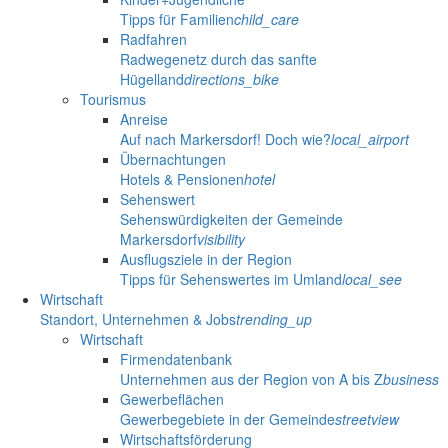
Tipps für Familien
child_care
Radfahren
Radwegenetz durch das sanfte
Hügelland
directions_bike
Tourismus
Anreise
Auf nach Markersdorf! Doch wie?
local_airport
Übernachtungen
Hotels & Pensionen
hotel
Sehenswert
Sehenswürdigkeiten der Gemeinde
Markersdorf
visibility
Ausflugsziele in der Region
Tipps für Sehenswertes im Umland
local_see
Wirtschaft
Standort, Unternehmen & Jobs
trending_up
Wirtschaft
Firmendatenbank
Unternehmen aus der Region von A bis Z
business
Gewerbeflächen
Gewerbegebiete in der Gemeinde
streetview
Wirtschaftsförderung