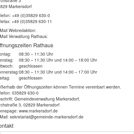
rchstraße 3
829 Markersdorf
lefon: +49 (0)35829 630-0
lefax: +49 (0)35829 630-11
Mail Webredaktion:
Mail Verwaltung Rathaus:
ffnungszeiten Rathaus
ntag:
08:30 – 11:30 Uhr
enstag:
08:30 – 11:30 Uhr und 14:00 – 18:00 Uhr
ttwoch:
geschlossen
nnerstag:
08:30 – 11:30 Uhr und 14:00 – 17:00 Uhr
eitag:
geschlossen
ßerhalb der Öffnungszeiten können Termine vereinbart werden.
lefon: 035829 630-0
schrift: Gemeindeverwaltung Markersdorf,
rchstraße 3, 02829 Markersdorf
mepage: www.markersdorf.de
Mail: sekretariat@gemeinde-markersdorf.de
ontakt