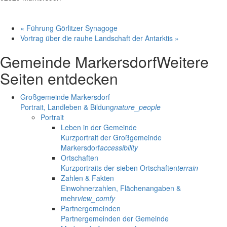
«
Führung Görlitzer Synagoge
Vortrag über die rauhe Landschaft der Antarktis
»
Gemeinde Markersdorf
Weitere
Seiten entdecken
Großgemeinde Markersdorf
Portrait, Landleben & Bildung
nature_people
Portrait
Leben in der Gemeinde
Kurzportrait der Großgemeinde
Markersdorf
accessibility
Ortschaften
Kurzportraits der sieben Ortschaften
terrain
Zahlen & Fakten
Einwohnerzahlen, Flächenangaben &
mehr
view_comfy
Partnergemeinden
Partnergemeinden der Gemeinde