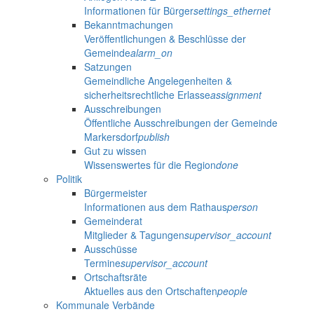
Informationen für Bürger
settings_ethernet
Bekanntmachungen
Veröffentlichungen & Beschlüsse der
Gemeinde
alarm_on
Satzungen
Gemeindliche Angelegenheiten &
sicherheitsrechtliche Erlasse
assignment
Ausschreibungen
Öffentliche Ausschreibungen der Gemeinde
Markersdorf
publish
Gut zu wissen
Wissenswertes für die Region
done
Politik
Bürgermeister
Informationen aus dem Rathaus
person
Gemeinderat
Mitglieder & Tagungen
supervisor_account
Ausschüsse
Termine
supervisor_account
Ortschaftsräte
Aktuelles aus den Ortschaften
people
Kommunale Verbände