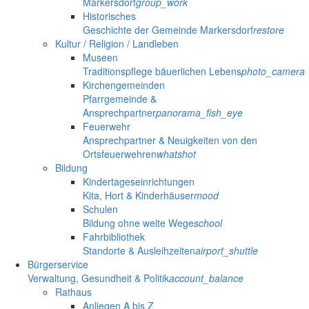
Markersdorf
group_work
Historisches
Geschichte der Gemeinde Markersdorf
restore
Kultur / Religion / Landleben
Museen
Traditionspflege bäuerlichen Lebens
photo_camera
Kirchengemeinden
Pfarrgemeinde &
Ansprechpartner
panorama_fish_eye
Feuerwehr
Ansprechpartner & Neuigkeiten von den
Ortsfeuerwehren
whatshot
Bildung
Kindertageseinrichtungen
Kita, Hort & Kinderhäuser
mood
Schulen
Bildung ohne weite Wege
school
Fahrbibliothek
Standorte & Ausleihzeiten
airport_shuttle
Bürgerservice
Verwaltung, Gesundheit & Politik
account_balance
Rathaus
Anliegen A bis Z