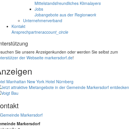
Mittelstandsfreundliches Klima
layers
Jobs
Jobangebote aus der Region
work
Unternehmerverband
Kontakt
Ansprechpartner
account_circle
nterstützung
suchen Sie unsere Anzeigenkunden oder werden Sie selbst zum
terstützer der Webseite markersdorf.de
!
Anzeigen
tel Manhattan New York
Hotel Nürnberg
ontakt
emeinde Markersdorf