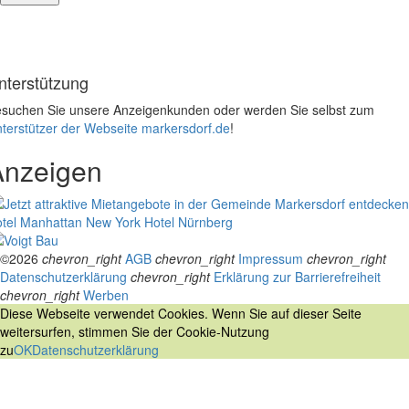
nterstützung
suchen Sie unsere Anzeigenkunden oder werden Sie selbst zum
terstützer der Webseite markersdorf.de
!
Anzeigen
tel Manhattan New York
Hotel Nürnberg
©2026
chevron_right
AGB
chevron_right
Impressum
chevron_right
Datenschutzerklärung
chevron_right
Erklärung zur Barrierefreiheit
chevron_right
Werben
Diese Webseite verwendet Cookies. Wenn Sie auf dieser Seite
weitersurfen, stimmen Sie der Cookie-Nutzung
zu
OK
Datenschutzerklärung