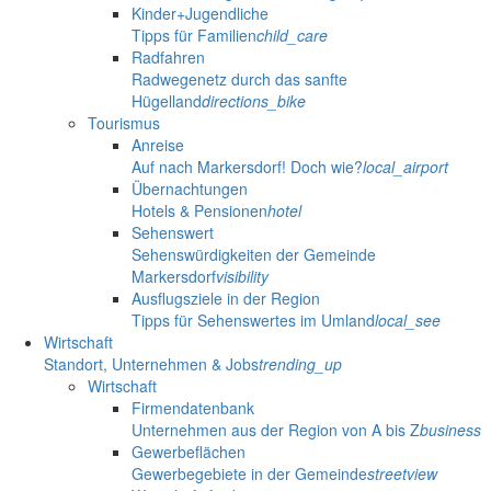
Kinder+Jugendliche
Tipps für Familien
child_care
Radfahren
Radwegenetz durch das sanfte
Hügelland
directions_bike
Tourismus
Anreise
Auf nach Markersdorf! Doch wie?
local_airport
Übernachtungen
Hotels & Pensionen
hotel
Sehenswert
Sehenswürdigkeiten der Gemeinde
Markersdorf
visibility
Ausflugsziele in der Region
Tipps für Sehenswertes im Umland
local_see
Wirtschaft
Standort, Unternehmen & Jobs
trending_up
Wirtschaft
Firmendatenbank
Unternehmen aus der Region von A bis Z
business
Gewerbeflächen
Gewerbegebiete in der Gemeinde
streetview