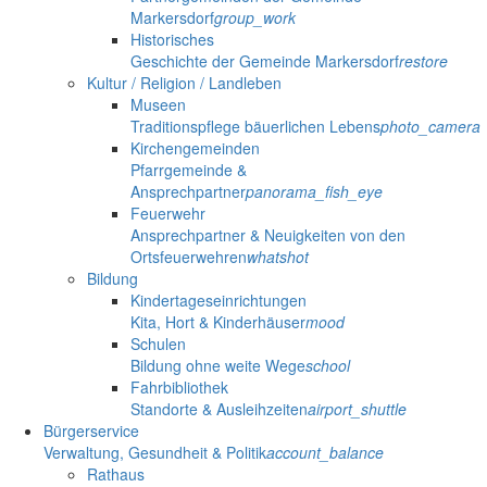
Markersdorf
group_work
Historisches
Geschichte der Gemeinde Markersdorf
restore
Kultur / Religion / Landleben
Museen
Traditionspflege bäuerlichen Lebens
photo_camera
Kirchengemeinden
Pfarrgemeinde &
Ansprechpartner
panorama_fish_eye
Feuerwehr
Ansprechpartner & Neuigkeiten von den
Ortsfeuerwehren
whatshot
Bildung
Kindertageseinrichtungen
Kita, Hort & Kinderhäuser
mood
Schulen
Bildung ohne weite Wege
school
Fahrbibliothek
Standorte & Ausleihzeiten
airport_shuttle
Bürgerservice
Verwaltung, Gesundheit & Politik
account_balance
Rathaus