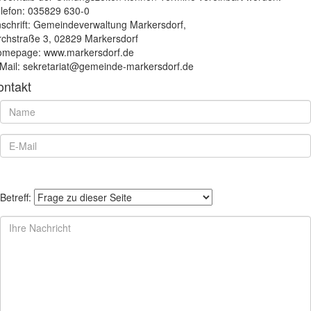
lefon: 035829 630-0
schrift: Gemeindeverwaltung Markersdorf,
rchstraße 3, 02829 Markersdorf
mepage: www.markersdorf.de
Mail: sekretariat@gemeinde-markersdorf.de
ontakt
Betreff: