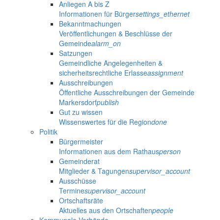
Anliegen A bis Z
Informationen für Bürger
settings_ethernet
Bekanntmachungen
Veröffentlichungen & Beschlüsse der
Gemeinde
alarm_on
Satzungen
Gemeindliche Angelegenheiten &
sicherheitsrechtliche Erlasse
assignment
Ausschreibungen
Öffentliche Ausschreibungen der Gemeinde
Markersdorf
publish
Gut zu wissen
Wissenswertes für die Region
done
Politik
Bürgermeister
Informationen aus dem Rathaus
person
Gemeinderat
Mitglieder & Tagungen
supervisor_account
Ausschüsse
Termine
supervisor_account
Ortschaftsräte
Aktuelles aus den Ortschaften
people
Kommunale Verbände