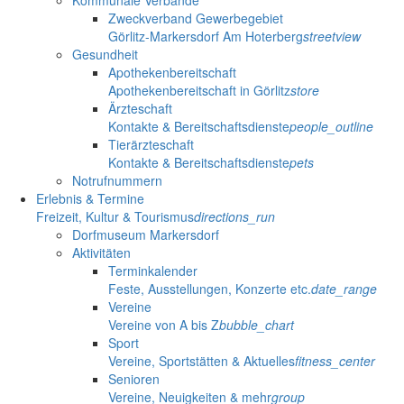
Zweckverband Gewerbegebiet
Görlitz-Markersdorf Am Hoterberg
streetview
Gesundheit
Apothekenbereitschaft
Apothekenbereitschaft in Görlitz
store
Ärzteschaft
Kontakte & Bereitschaftsdienste
people_outline
Tierärzteschaft
Kontakte & Bereitschaftsdienste
pets
Notrufnummern
Erlebnis & Termine
Freizeit, Kultur & Tourismus
directions_run
Dorfmuseum Markersdorf
Aktivitäten
Terminkalender
Feste, Ausstellungen, Konzerte etc.
date_range
Vereine
Vereine von A bis Z
bubble_chart
Sport
Vereine, Sportstätten & Aktuelles
fitness_center
Senioren
Vereine, Neuigkeiten & mehr
group