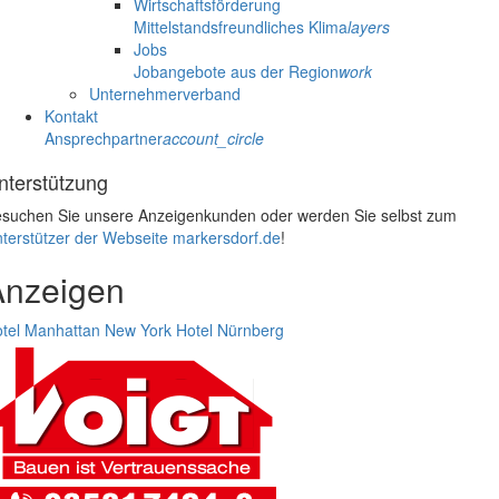
Wirtschaftsförderung
Mittelstandsfreundliches Klima
layers
Jobs
Jobangebote aus der Region
work
Unternehmerverband
Kontakt
Ansprechpartner
account_circle
nterstützung
suchen Sie unsere Anzeigenkunden oder werden Sie selbst zum
terstützer der Webseite markersdorf.de
!
Anzeigen
tel Manhattan New York
Hotel Nürnberg