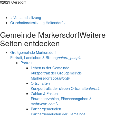
02829 Gersdorf
«
Vorstandssitzung
Ortschaftsratssitzung Holtendorf
»
Gemeinde Markersdorf
Weitere
Seiten entdecken
Großgemeinde Markersdorf
Portrait, Landleben & Bildung
nature_people
Portrait
Leben in der Gemeinde
Kurzportrait der Großgemeinde
Markersdorf
accessibility
Ortschaften
Kurzportraits der sieben Ortschaften
terrain
Zahlen & Fakten
Einwohnerzahlen, Flächenangaben &
mehr
view_comfy
Partnergemeinden
Partnergemeinden der Gemeinde