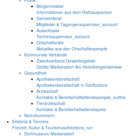
Politik
Bürgermeister
Informationen aus dem Rathaus
person
Gemeinderat
Mitglieder & Tagungen
supervisor_account
Ausschüsse
Termine
supervisor_account
Ortschaftsräte
Aktuelles aus den Ortschaften
people
Kommunale Verbände
Zweckverband Gewerbegebiet
Görlitz-Markersdorf Am Hoterberg
streetview
Gesundheit
Apothekenbereitschaft
Apothekenbereitschaft in Görlitz
store
Ärzteschaft
Kontakte & Bereitschaftsdienste
people_outline
Tierärzteschaft
Kontakte & Bereitschaftsdienste
pets
Notrufnummern
Erlebnis & Termine
Freizeit, Kultur & Tourismus
directions_run
Dorfmuseum Markersdorf