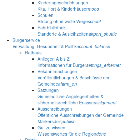
Kindertageseinrichtungen
Kita, Hort & Kinderhäuser
mood
Schulen
Bildung ohne weite Wege
school
Fahrbibliothek
Standorte & Ausleihzeiten
airport_shuttle
Bürgerservice
Verwaltung, Gesundheit & Politik
account_balance
Rathaus
Anliegen A bis Z
Informationen für Bürger
settings_ethernet
Bekanntmachungen
Veröffentlichungen & Beschlüsse der
Gemeinde
alarm_on
Satzungen
Gemeindliche Angelegenheiten &
sicherheitsrechtliche Erlasse
assignment
Ausschreibungen
Öffentliche Ausschreibungen der Gemeinde
Markersdorf
publish
Gut zu wissen
Wissenswertes für die Region
done