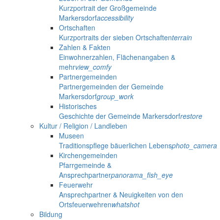
Kurzportrait der Großgemeinde
Markersdorf
accessibility
Ortschaften
Kurzportraits der sieben Ortschaften
terrain
Zahlen & Fakten
Einwohnerzahlen, Flächenangaben &
mehr
view_comfy
Partnergemeinden
Partnergemeinden der Gemeinde
Markersdorf
group_work
Historisches
Geschichte der Gemeinde Markersdorf
restore
Kultur / Religion / Landleben
Museen
Traditionspflege bäuerlichen Lebens
photo_camera
Kirchengemeinden
Pfarrgemeinde &
Ansprechpartner
panorama_fish_eye
Feuerwehr
Ansprechpartner & Neuigkeiten von den
Ortsfeuerwehren
whatshot
Bildung