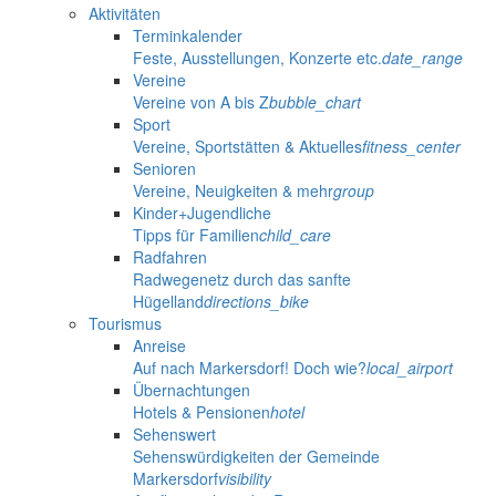
Aktivitäten
Terminkalender
Feste, Ausstellungen, Konzerte etc.
date_range
Vereine
Vereine von A bis Z
bubble_chart
Sport
Vereine, Sportstätten & Aktuelles
fitness_center
Senioren
Vereine, Neuigkeiten & mehr
group
Kinder+Jugendliche
Tipps für Familien
child_care
Radfahren
Radwegenetz durch das sanfte
Hügelland
directions_bike
Tourismus
Anreise
Auf nach Markersdorf! Doch wie?
local_airport
Übernachtungen
Hotels & Pensionen
hotel
Sehenswert
Sehenswürdigkeiten der Gemeinde
Markersdorf
visibility