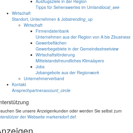
Ausflugsziele in der Region
Tipps für Sehenswertes im Umland
local_see
Wirtschaft
Standort, Unternehmen & Jobs
trending_up
Wirtschaft
Firmendatenbank
Unternehmen aus der Region von A bis Z
business
Gewerbeflächen
Gewerbegebiete in der Gemeinde
streetview
Wirtschaftsförderung
Mittelstandsfreundliches Klima
layers
Jobs
Jobangebote aus der Region
work
Unternehmerverband
Kontakt
Ansprechpartner
account_circle
nterstützung
suchen Sie unsere Anzeigenkunden oder werden Sie selbst zum
terstützer der Webseite markersdorf.de
!
Anzeigen