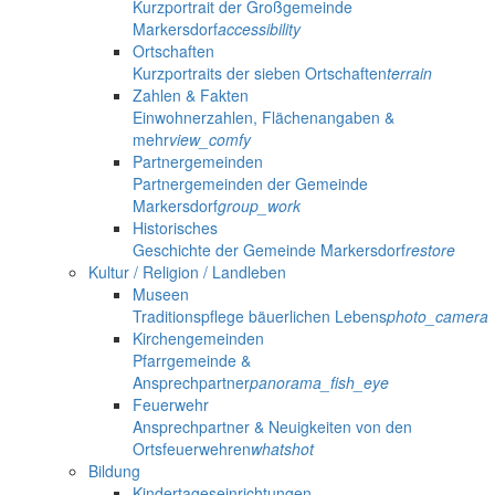
Kurzportrait der Großgemeinde
Markersdorf
accessibility
Ortschaften
Kurzportraits der sieben Ortschaften
terrain
Zahlen & Fakten
Einwohnerzahlen, Flächenangaben &
mehr
view_comfy
Partnergemeinden
Partnergemeinden der Gemeinde
Markersdorf
group_work
Historisches
Geschichte der Gemeinde Markersdorf
restore
Kultur / Religion / Landleben
Museen
Traditionspflege bäuerlichen Lebens
photo_camera
Kirchengemeinden
Pfarrgemeinde &
Ansprechpartner
panorama_fish_eye
Feuerwehr
Ansprechpartner & Neuigkeiten von den
Ortsfeuerwehren
whatshot
Bildung
Kindertageseinrichtungen