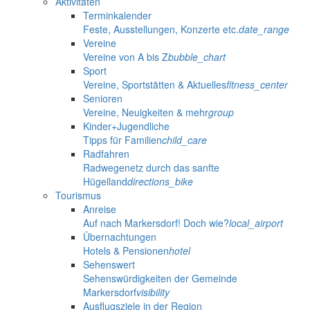
Aktivitäten
Terminkalender
Feste, Ausstellungen, Konzerte etc.
date_range
Vereine
Vereine von A bis Z
bubble_chart
Sport
Vereine, Sportstätten & Aktuelles
fitness_center
Senioren
Vereine, Neuigkeiten & mehr
group
Kinder+Jugendliche
Tipps für Familien
child_care
Radfahren
Radwegenetz durch das sanfte
Hügelland
directions_bike
Tourismus
Anreise
Auf nach Markersdorf! Doch wie?
local_airport
Übernachtungen
Hotels & Pensionen
hotel
Sehenswert
Sehenswürdigkeiten der Gemeinde
Markersdorf
visibility
Ausflugsziele in der Region