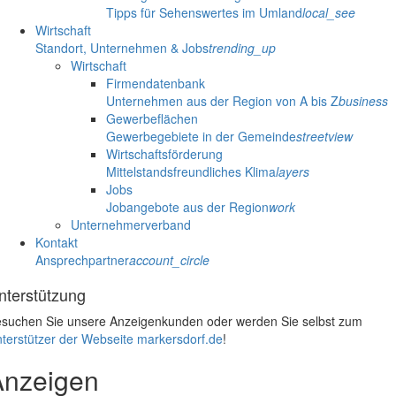
Tipps für Sehenswertes im Umland
local_see
Wirtschaft
Standort, Unternehmen & Jobs
trending_up
Wirtschaft
Firmendatenbank
Unternehmen aus der Region von A bis Z
business
Gewerbeflächen
Gewerbegebiete in der Gemeinde
streetview
Wirtschaftsförderung
Mittelstandsfreundliches Klima
layers
Jobs
Jobangebote aus der Region
work
Unternehmerverband
Kontakt
Ansprechpartner
account_circle
nterstützung
suchen Sie unsere Anzeigenkunden oder werden Sie selbst zum
terstützer der Webseite markersdorf.de
!
Anzeigen