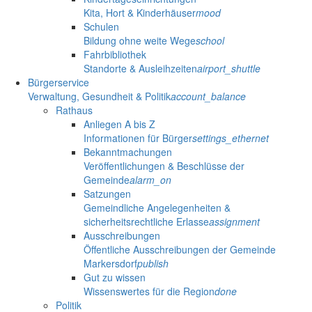
Kita, Hort & Kinderhäuser
mood
Schulen
Bildung ohne weite Wege
school
Fahrbibliothek
Standorte & Ausleihzeiten
airport_shuttle
Bürgerservice
Verwaltung, Gesundheit & Politik
account_balance
Rathaus
Anliegen A bis Z
Informationen für Bürger
settings_ethernet
Bekanntmachungen
Veröffentlichungen & Beschlüsse der
Gemeinde
alarm_on
Satzungen
Gemeindliche Angelegenheiten &
sicherheitsrechtliche Erlasse
assignment
Ausschreibungen
Öffentliche Ausschreibungen der Gemeinde
Markersdorf
publish
Gut zu wissen
Wissenswertes für die Region
done
Politik