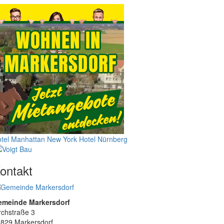
tel Manhattan New York
Hotel Nürnberg
ontakt
emeinde Markersdorf
rchstraße 3
829 Markersdorf