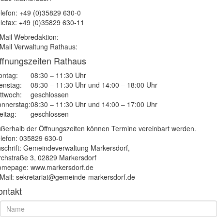
lefon: +49 (0)35829 630-0
lefax: +49 (0)35829 630-11
Mail Webredaktion:
Mail Verwaltung Rathaus:
ffnungszeiten Rathaus
ntag:
08:30 – 11:30 Uhr
enstag:
08:30 – 11:30 Uhr und 14:00 – 18:00 Uhr
ttwoch:
geschlossen
nnerstag:
08:30 – 11:30 Uhr und 14:00 – 17:00 Uhr
eitag:
geschlossen
ßerhalb der Öffnungszeiten können Termine vereinbart werden.
lefon: 035829 630-0
schrift: Gemeindeverwaltung Markersdorf,
rchstraße 3, 02829 Markersdorf
mepage: www.markersdorf.de
Mail: sekretariat@gemeinde-markersdorf.de
ontakt