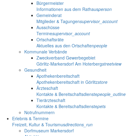
Bürgermeister
Informationen aus dem Rathaus
person
Gemeinderat
Mitglieder & Tagungen
supervisor_account
Ausschüsse
Termine
supervisor_account
Ortschaftsräte
Aktuelles aus den Ortschaften
people
Kommunale Verbände
Zweckverband Gewerbegebiet
Görlitz-Markersdorf Am Hoterberg
streetview
Gesundheit
Apothekenbereitschaft
Apothekenbereitschaft in Görlitz
store
Ärzteschaft
Kontakte & Bereitschaftsdienste
people_outline
Tierärzteschaft
Kontakte & Bereitschaftsdienste
pets
Notrufnummern
Erlebnis & Termine
Freizeit, Kultur & Tourismus
directions_run
Dorfmuseum Markersdorf