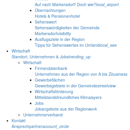
Auf nach Markersdorf! Doch wie?
local_airport
Übernachtungen
Hotels & Pensionen
hotel
Sehenswert
Sehenswürdigkeiten der Gemeinde
Markersdorf
visibility
Ausflugsziele in der Region
Tipps für Sehenswertes im Umland
local_see
Wirtschaft
Standort, Unternehmen & Jobs
trending_up
Wirtschaft
Firmendatenbank
Unternehmen aus der Region von A bis Z
business
Gewerbeflächen
Gewerbegebiete in der Gemeinde
streetview
Wirtschaftsförderung
Mittelstandsfreundliches Klima
layers
Jobs
Jobangebote aus der Region
work
Unternehmerverband
Kontakt
Ansprechpartner
account_circle