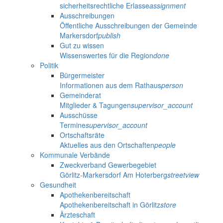
sicherheitsrechtliche Erlasse
assignment
Ausschreibungen
Öffentliche Ausschreibungen der Gemeinde
Markersdorf
publish
Gut zu wissen
Wissenswertes für die Region
done
Politik
Bürgermeister
Informationen aus dem Rathaus
person
Gemeinderat
Mitglieder & Tagungen
supervisor_account
Ausschüsse
Termine
supervisor_account
Ortschaftsräte
Aktuelles aus den Ortschaften
people
Kommunale Verbände
Zweckverband Gewerbegebiet
Görlitz-Markersdorf Am Hoterberg
streetview
Gesundheit
Apothekenbereitschaft
Apothekenbereitschaft in Görlitz
store
Ärzteschaft