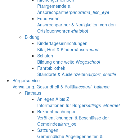
Pfarrgemeinde &
Ansprechpartner
panorama_fish_eye
Feuerwehr
Ansprechpartner & Neuigkeiten von den
Ortsfeuerwehren
whatshot
Bildung
Kindertageseinrichtungen
Kita, Hort & Kinderhäuser
mood
Schulen
Bildung ohne weite Wege
school
Fahrbibliothek
Standorte & Ausleihzeiten
airport_shuttle
Bürgerservice
Verwaltung, Gesundheit & Politik
account_balance
Rathaus
Anliegen A bis Z
Informationen für Bürger
settings_ethernet
Bekanntmachungen
Veröffentlichungen & Beschlüsse der
Gemeinde
alarm_on
Satzungen
Gemeindliche Angelegenheiten &