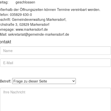
eitag:
geschlossen
ßerhalb der Öffnungszeiten können Termine vereinbart werden.
lefon: 035829 630-0
schrift: Gemeindeverwaltung Markersdorf,
rchstraße 3, 02829 Markersdorf
mepage: www.markersdorf.de
Mail: sekretariat@gemeinde-markersdorf.de
ontakt
Betreff: