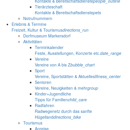
Kontakte & Bereitschaftsdienste
people_outline
Tierärzteschaft
Kontakte & Bereitschaftsdienste
pets
Notrufnummern
Erlebnis & Termine
Freizeit, Kultur & Tourismus
directions_run
Dorfmuseum Markersdorf
Aktivitäten
Terminkalender
Feste, Ausstellungen, Konzerte etc.
date_range
Vereine
Vereine von A bis Z
bubble_chart
Sport
Vereine, Sportstätten & Aktuelles
fitness_center
Senioren
Vereine, Neuigkeiten & mehr
group
Kinder+Jugendliche
Tipps für Familien
child_care
Radfahren
Radwegenetz durch das sanfte
Hügelland
directions_bike
Tourismus
Anreise