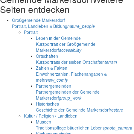
Seiten entdecken
Großgemeinde Markersdorf
Portrait, Landleben & Bildung
nature_people
Portrait
Leben in der Gemeinde
Kurzportrait der Großgemeinde
Markersdorf
accessibility
Ortschaften
Kurzportraits der sieben Ortschaften
terrain
Zahlen & Fakten
Einwohnerzahlen, Flächenangaben &
mehr
view_comfy
Partnergemeinden
Partnergemeinden der Gemeinde
Markersdorf
group_work
Historisches
Geschichte der Gemeinde Markersdorf
restore
Kultur / Religion / Landleben
Museen
Traditionspflege bäuerlichen Lebens
photo_camera
Kirchengemeinden