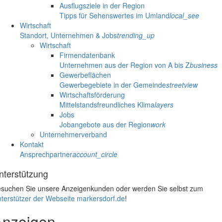
Ausflugsziele in der Region
Tipps für Sehenswertes im Umland
local_see
Wirtschaft
Standort, Unternehmen & Jobs
trending_up
Wirtschaft
Firmendatenbank
Unternehmen aus der Region von A bis Z
business
Gewerbeflächen
Gewerbegebiete in der Gemeinde
streetview
Wirtschaftsförderung
Mittelstandsfreundliches Klima
layers
Jobs
Jobangebote aus der Region
work
Unternehmerverband
Kontakt
Ansprechpartner
account_circle
nterstützung
suchen Sie unsere Anzeigenkunden oder werden Sie selbst zum
terstützer der Webseite markersdorf.de
!
Anzeigen