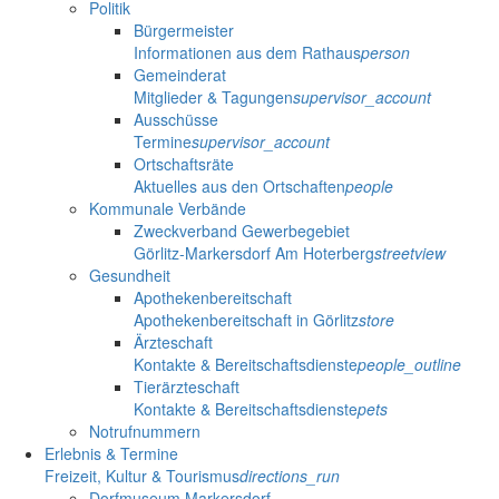
Politik
Bürgermeister
Informationen aus dem Rathaus
person
Gemeinderat
Mitglieder & Tagungen
supervisor_account
Ausschüsse
Termine
supervisor_account
Ortschaftsräte
Aktuelles aus den Ortschaften
people
Kommunale Verbände
Zweckverband Gewerbegebiet
Görlitz-Markersdorf Am Hoterberg
streetview
Gesundheit
Apothekenbereitschaft
Apothekenbereitschaft in Görlitz
store
Ärzteschaft
Kontakte & Bereitschaftsdienste
people_outline
Tierärzteschaft
Kontakte & Bereitschaftsdienste
pets
Notrufnummern
Erlebnis & Termine
Freizeit, Kultur & Tourismus
directions_run
Dorfmuseum Markersdorf