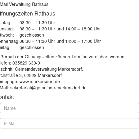
Mail Verwaltung Rathaus:
ffnungszeiten Rathaus
ntag:
08:30 – 11:30 Uhr
enstag:
08:30 – 11:30 Uhr und 14:00 – 18:00 Uhr
ttwoch:
geschlossen
nnerstag:
08:30 – 11:30 Uhr und 14:00 – 17:00 Uhr
eitag:
geschlossen
ßerhalb der Öffnungszeiten können Termine vereinbart werden.
lefon: 035829 630-0
schrift: Gemeindeverwaltung Markersdorf,
rchstraße 3, 02829 Markersdorf
mepage: www.markersdorf.de
Mail: sekretariat@gemeinde-markersdorf.de
ontakt