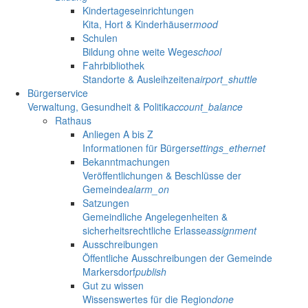
Kindertageseinrichtungen
Kita, Hort & Kinderhäuser
mood
Schulen
Bildung ohne weite Wege
school
Fahrbibliothek
Standorte & Ausleihzeiten
airport_shuttle
Bürgerservice
Verwaltung, Gesundheit & Politik
account_balance
Rathaus
Anliegen A bis Z
Informationen für Bürger
settings_ethernet
Bekanntmachungen
Veröffentlichungen & Beschlüsse der
Gemeinde
alarm_on
Satzungen
Gemeindliche Angelegenheiten &
sicherheitsrechtliche Erlasse
assignment
Ausschreibungen
Öffentliche Ausschreibungen der Gemeinde
Markersdorf
publish
Gut zu wissen
Wissenswertes für die Region
done