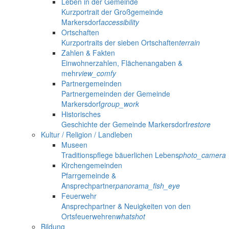
Leben in der Gemeinde
Kurzportrait der Großgemeinde
Markersdorf
accessibility
Ortschaften
Kurzportraits der sieben Ortschaften
terrain
Zahlen & Fakten
Einwohnerzahlen, Flächenangaben &
mehr
view_comfy
Partnergemeinden
Partnergemeinden der Gemeinde
Markersdorf
group_work
Historisches
Geschichte der Gemeinde Markersdorf
restore
Kultur / Religion / Landleben
Museen
Traditionspflege bäuerlichen Lebens
photo_camera
Kirchengemeinden
Pfarrgemeinde &
Ansprechpartner
panorama_fish_eye
Feuerwehr
Ansprechpartner & Neuigkeiten von den
Ortsfeuerwehren
whatshot
Bildung