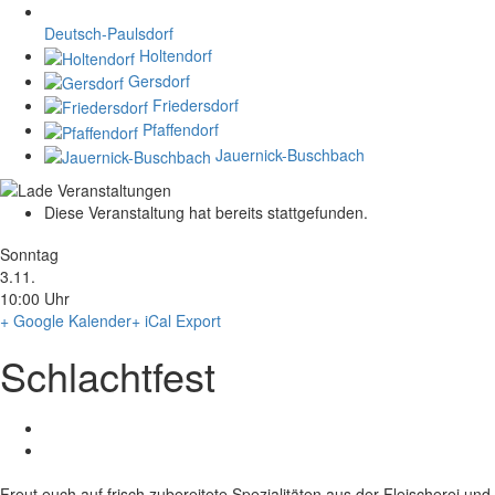
Deutsch-Paulsdorf
Holtendorf
Gersdorf
Friedersdorf
Pfaffendorf
Jauernick-Buschbach
Diese Veranstaltung hat bereits stattgefunden.
Sonntag
3.11.
10:00 Uhr
+ Google Kalender
+ iCal Export
Schlachtfest
Freut euch auf frisch zubereitete Spezialitäten aus der Fleischerei und