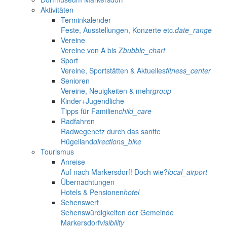
Aktivitäten
Terminkalender
Feste, Ausstellungen, Konzerte etc.
date_range
Vereine
Vereine von A bis Z
bubble_chart
Sport
Vereine, Sportstätten & Aktuelles
fitness_center
Senioren
Vereine, Neuigkeiten & mehr
group
Kinder+Jugendliche
Tipps für Familien
child_care
Radfahren
Radwegenetz durch das sanfte
Hügelland
directions_bike
Tourismus
Anreise
Auf nach Markersdorf! Doch wie?
local_airport
Übernachtungen
Hotels & Pensionen
hotel
Sehenswert
Sehenswürdigkeiten der Gemeinde
Markersdorf
visibility