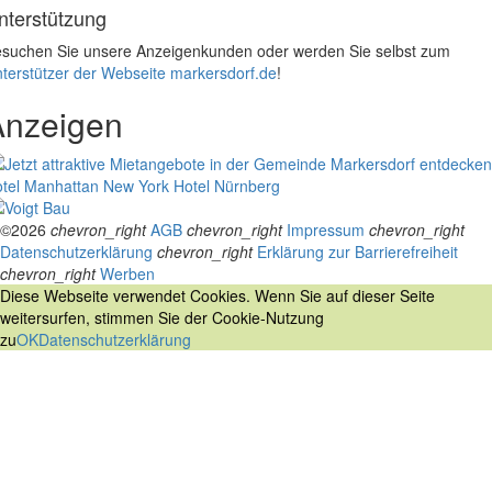
nterstützung
suchen Sie unsere Anzeigenkunden oder werden Sie selbst zum
terstützer der Webseite markersdorf.de
!
Anzeigen
tel Manhattan New York
Hotel Nürnberg
©2026
chevron_right
AGB
chevron_right
Impressum
chevron_right
Datenschutzerklärung
chevron_right
Erklärung zur Barrierefreiheit
chevron_right
Werben
Diese Webseite verwendet Cookies. Wenn Sie auf dieser Seite
weitersurfen, stimmen Sie der Cookie-Nutzung
zu
OK
Datenschutzerklärung