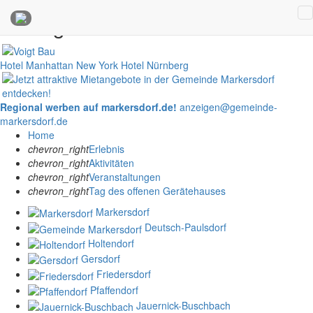
Anzeigen
Hotel Manhattan New York
Hotel Nürnberg
Regional werben auf markersdorf.de!
anzeigen@gemeinde-
markersdorf.de
Home
chevron_right
Erlebnis
chevron_right
Aktivitäten
chevron_right
Veranstaltungen
chevron_right
Tag des offenen Gerätehauses
Markersdorf
Deutsch-Paulsdorf
Holtendorf
Gersdorf
Friedersdorf
Pfaffendorf
Jauernick-Buschbach