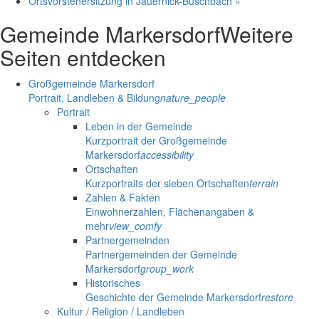
Ortsvorstehersitzung in Jauernick-Buschbach
»
Gemeinde Markersdorf
Weitere
Seiten entdecken
Großgemeinde Markersdorf
Portrait, Landleben & Bildung
nature_people
Portrait
Leben in der Gemeinde
Kurzportrait der Großgemeinde
Markersdorf
accessibility
Ortschaften
Kurzportraits der sieben Ortschaften
terrain
Zahlen & Fakten
Einwohnerzahlen, Flächenangaben &
mehr
view_comfy
Partnergemeinden
Partnergemeinden der Gemeinde
Markersdorf
group_work
Historisches
Geschichte der Gemeinde Markersdorf
restore
Kultur / Religion / Landleben