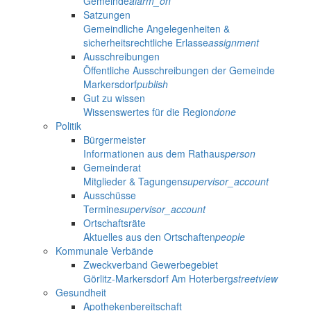
Gemeinde
alarm_on
Satzungen
Gemeindliche Angelegenheiten &
sicherheitsrechtliche Erlasse
assignment
Ausschreibungen
Öffentliche Ausschreibungen der Gemeinde
Markersdorf
publish
Gut zu wissen
Wissenswertes für die Region
done
Politik
Bürgermeister
Informationen aus dem Rathaus
person
Gemeinderat
Mitglieder & Tagungen
supervisor_account
Ausschüsse
Termine
supervisor_account
Ortschaftsräte
Aktuelles aus den Ortschaften
people
Kommunale Verbände
Zweckverband Gewerbegebiet
Görlitz-Markersdorf Am Hoterberg
streetview
Gesundheit
Apothekenbereitschaft