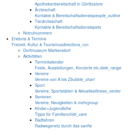
Apothekenbereitschaft in Görlitz
store
Ärzteschaft
Kontakte & Bereitschaftsdienste
people_outline
Tierärzteschaft
Kontakte & Bereitschaftsdienste
pets
Notrufnummern
Erlebnis & Termine
Freizeit, Kultur & Tourismus
directions_run
Dorfmuseum Markersdorf
Aktivitäten
Terminkalender
Feste, Ausstellungen, Konzerte etc.
date_range
Vereine
Vereine von A bis Z
bubble_chart
Sport
Vereine, Sportstätten & Aktuelles
fitness_center
Senioren
Vereine, Neuigkeiten & mehr
group
Kinder+Jugendliche
Tipps für Familien
child_care
Radfahren
Radwegenetz durch das sanfte