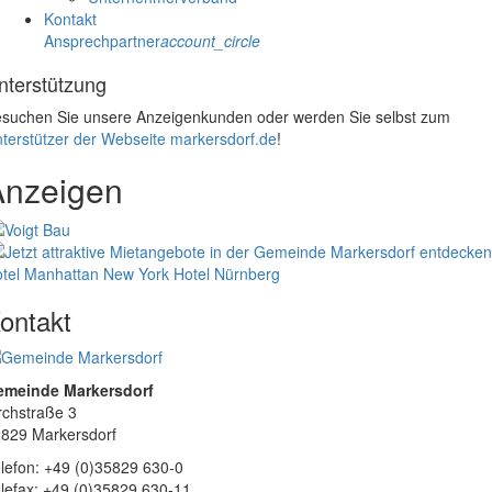
Kontakt
Ansprechpartner
account_circle
nterstützung
suchen Sie unsere Anzeigenkunden oder werden Sie selbst zum
terstützer der Webseite markersdorf.de
!
Anzeigen
tel Manhattan New York
Hotel Nürnberg
ontakt
emeinde Markersdorf
rchstraße 3
829 Markersdorf
lefon: +49 (0)35829 630-0
lefax: +49 (0)35829 630-11