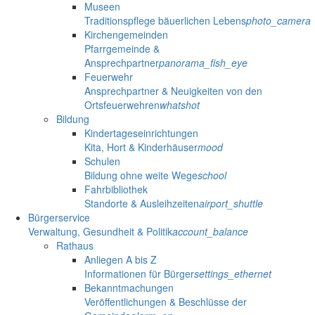
Museen
Traditionspflege bäuerlichen Lebens
photo_camera
Kirchengemeinden
Pfarrgemeinde &
Ansprechpartner
panorama_fish_eye
Feuerwehr
Ansprechpartner & Neuigkeiten von den
Ortsfeuerwehren
whatshot
Bildung
Kindertageseinrichtungen
Kita, Hort & Kinderhäuser
mood
Schulen
Bildung ohne weite Wege
school
Fahrbibliothek
Standorte & Ausleihzeiten
airport_shuttle
Bürgerservice
Verwaltung, Gesundheit & Politik
account_balance
Rathaus
Anliegen A bis Z
Informationen für Bürger
settings_ethernet
Bekanntmachungen
Veröffentlichungen & Beschlüsse der