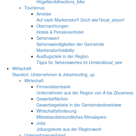
Hügelland
directions_bike
Tourismus
Anreise
Auf nach Markersdorf! Doch wie?
local_airport
Übernachtungen
Hotels & Pensionen
hotel
Sehenswert
Sehenswürdigkeiten der Gemeinde
Markersdorf
visibility
Ausflugsziele in der Region
Tipps für Sehenswertes im Umland
local_see
Wirtschaft
Standort, Unternehmen & Jobs
trending_up
Wirtschaft
Firmendatenbank
Unternehmen aus der Region von A bis Z
business
Gewerbeflächen
Gewerbegebiete in der Gemeinde
streetview
Wirtschaftsförderung
Mittelstandsfreundliches Klima
layers
Jobs
Jobangebote aus der Region
work
Unternehmerverband