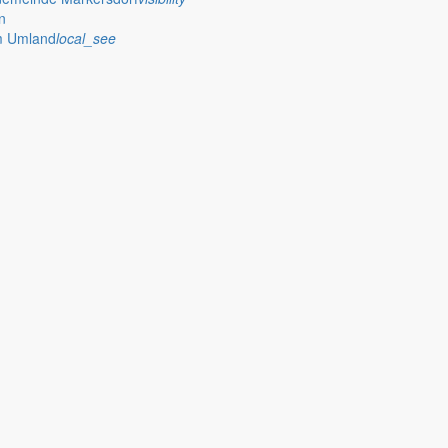
n
im Umland
local_see
s_bike