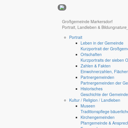
Anzeigen
Großgemeinde Markersdorf
Portrait, Landleben & Bildung
nature
Hotel Manhattan New York
Hotel Nürnberg
Portrait
Regional werben auf markersdorf.de!
anzeigen@gemeinde-markers
Leben in der Gemeinde
Home
Kurzportrait der Großgem
chevron_right
Erlebnis
Ortschaften
chevron_right
Aktivitäten
Kurzportraits der sieben 
chevron_right
Veranstaltungen
Zahlen & Fakten
chevron_right
Anstehende Veranstaltungen
Einwohnerzahlen, Fläche
Markersdorf
Partnergemeinden
Deutsch-Paulsdorf
Partnergemeinden der Ge
Holtendorf
Historisches
Gersdorf
Geschichte der Gemeinde
Kultur / Religion / Landleben
Friedersdorf
Museen
Pfaffendorf
Traditionspflege bäuerlic
Jauernick-Buschbach
Kirchengemeinden
Pfarrgemeinde & Ansprec