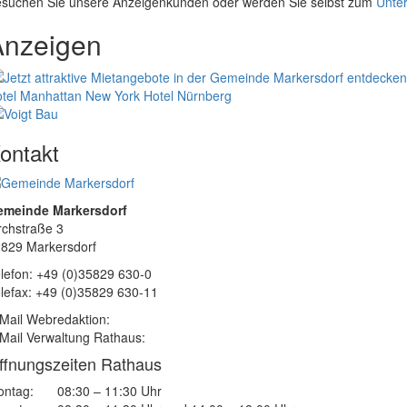
suchen Sie unsere Anzeigenkunden oder werden Sie selbst zum
Unter
Anzeigen
tel Manhattan New York
Hotel Nürnberg
ontakt
emeinde Markersdorf
rchstraße 3
829 Markersdorf
lefon: +49 (0)35829 630-0
lefax: +49 (0)35829 630-11
Mail Webredaktion:
Mail Verwaltung Rathaus:
ffnungszeiten Rathaus
ntag:
08:30 – 11:30 Uhr