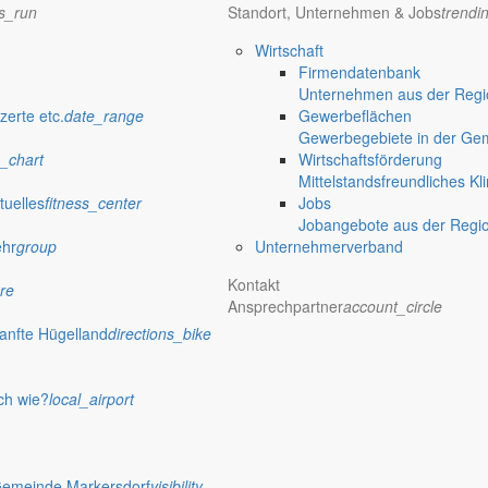
ns_run
Standort, Unternehmen & Jobs
trendi
che Erlasse
assignment
Wirtschaft
sdorf
publish
Firmendatenbank
Unternehmen aus der Regio
zerte etc.
date_range
Gewerbeflächen
Gewerbegebiete in der Ge
_chart
Wirtschaftsförderung
Mittelstandsfreundliches Kl
tuelles
fitness_center
Jobs
Jobangebote aus der Regi
ehr
group
Unternehmerverband
Kontakt
re
Ansprechpartner
account_circle
anfte Hügelland
directions_bike
ch wie?
local_airport
Gemeinde Markersdorf
visibility