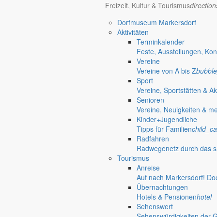
Freizeit, Kultur & Tourismus
directio
Gemeindliche Angelegenheiten & sicherheitsrechtli
Ausschreibungen
Dorfmuseum Markersdorf
Öffentliche Ausschreibungen der Gemeinde Marker
Aktivitäten
Gut zu wissen
Terminkalender
Wissenswertes für die Region
done
Feste, Ausstellungen, Kon
Politik
Vereine
Bürgermeister
Vereine von A bis Z
bubble
Informationen aus dem Rathaus
person
Sport
Gemeinderat
Vereine, Sportstätten & Ak
Mitglieder & Tagungen
supervisor_account
Senioren
Ausschüsse
Vereine, Neuigkeiten & m
Termine
supervisor_account
Kinder+Jugendliche
Ortschaftsräte
Tipps für Familien
child_ca
Aktuelles aus den Ortschaften
people
Radfahren
Kommunale Verbände
Radwegenetz durch das s
Zweckverband Gewerbegebiet
Tourismus
Görlitz-Markersdorf Am Hoterberg
streetview
Anreise
Gesundheit
Auf nach Markersdorf! Do
Apothekenbereitschaft
Übernachtungen
Apothekenbereitschaft in Görlitz
store
Hotels & Pensionen
hotel
Ärzteschaft
Sehenswert
Kontakte & Bereitschaftsdienste
people_outline
Sehenswürdigkeiten der 