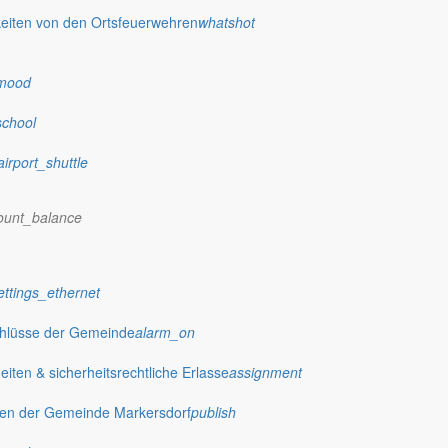
eiten von den Ortsfeuerwehren
whatshot
mbH & Co. KG
mood
school
airport_shuttle
eiten entdecken
ount_balance
ettings_ethernet
ility
chlüsse der Gemeinde
alarm_on
ten & sicherheitsrechtliche Erlasse
assignment
mfy
gen der Gemeinde Markersdorf
publish
p_work