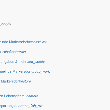
_people
dorf.de
einde Markersdorf
accessibility
Ortschaften
terrain
nangaben & mehr
view_comfy
meinde Markersdorf
group_work
 Markersdorf
restore
hen Lebens
photo_camera
hpartner
panorama_fish_eye