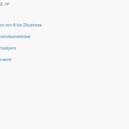
ng_up
n von A bis Z
business
meinde
streetview
ima
layers
on
work