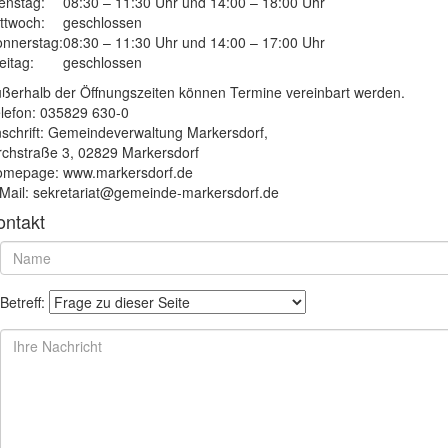
enstag:
08:30 – 11:30 Uhr und 14:00 – 18:00 Uhr
ttwoch:
geschlossen
nnerstag:
08:30 – 11:30 Uhr und 14:00 – 17:00 Uhr
eitag:
geschlossen
ßerhalb der Öffnungszeiten können Termine vereinbart werden.
lefon: 035829 630-0
schrift: Gemeindeverwaltung Markersdorf,
rchstraße 3, 02829 Markersdorf
mepage: www.markersdorf.de
Mail: sekretariat@gemeinde-markersdorf.de
ontakt
Betreff: