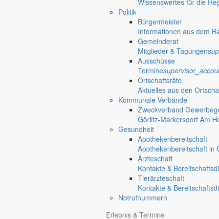
Wissenswertes für die Re
Geschichte der Gemeinde Markersdorf
restore
Politik
Kultur / Religion / Landleben
Bürgermeister
Museen
Informationen aus dem R
Traditionspflege bäuerlichen Lebens
photo_camera
Gemeinderat
Kirchengemeinden
Mitglieder & Tagungen
sup
Pfarrgemeinde & Ansprechpartner
panorama_fish_
Ausschüsse
Feuerwehr
Termine
supervisor_accou
Ansprechpartner & Neuigkeiten von den Ortsfeuer
Ortschaftsräte
Bildung
Aktuelles aus den Ortscha
Kindertageseinrichtungen
Kommunale Verbände
Kita, Hort & Kinderhäuser
mood
Zweckverband Gewerbege
Schulen
Görlitz-Markersdorf Am H
Bildung ohne weite Wege
school
Gesundheit
Fahrbibliothek
Apothekenbereitschaft
Standorte & Ausleihzeiten
airport_shuttle
Apothekenbereitschaft in G
Bürgerservice
Ärzteschaft
Verwaltung, Gesundheit & Politik
account_balance
Kontakte & Bereitschaftsd
Rathaus
Tierärzteschaft
Anliegen A bis Z
Kontakte & Bereitschaftsd
Informationen für Bürger
settings_ethernet
Notrufnummern
Bekanntmachungen
Veröffentlichungen & Beschlüsse der Gemeinde
ala
Erlebnis & Termine
Satzungen