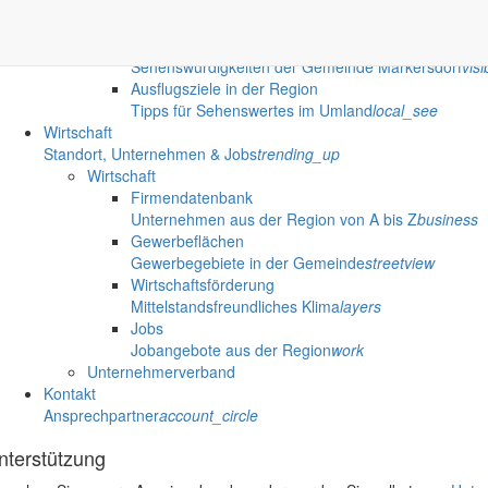
Übernachtungen
Hotels & Pensionen
hotel
Sehenswert
Sehenswürdigkeiten der Gemeinde Markersdorf
visib
Ausflugsziele in der Region
Tipps für Sehenswertes im Umland
local_see
Wirtschaft
Standort, Unternehmen & Jobs
trending_up
Wirtschaft
Firmendatenbank
Unternehmen aus der Region von A bis Z
business
Gewerbeflächen
Gewerbegebiete in der Gemeinde
streetview
Wirtschaftsförderung
Mittelstandsfreundliches Klima
layers
Jobs
Jobangebote aus der Region
work
Unternehmerverband
Kontakt
Ansprechpartner
account_circle
nterstützung