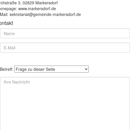
rchstraße 3, 02829 Markersdorf
mepage: www.markersdorf.de
Mail: sekretariat@gemeinde-markersdorf.de
ontakt
Betreff: