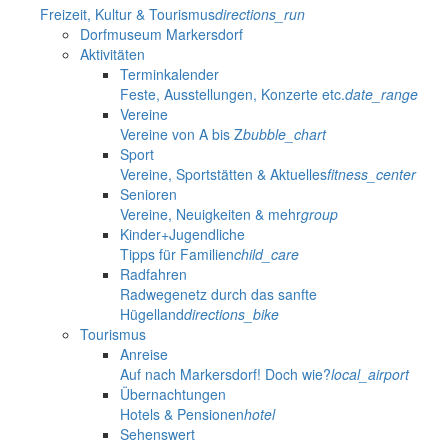
Freizeit, Kultur & Tourismus
directions_run
Dorfmuseum Markersdorf
Aktivitäten
Terminkalender
Feste, Ausstellungen, Konzerte etc.
date_range
Vereine
Vereine von A bis Z
bubble_chart
Sport
Vereine, Sportstätten & Aktuelles
fitness_center
Senioren
Vereine, Neuigkeiten & mehr
group
Kinder+Jugendliche
Tipps für Familien
child_care
Radfahren
Radwegenetz durch das sanfte
Hügelland
directions_bike
Tourismus
Anreise
Auf nach Markersdorf! Doch wie?
local_airport
Übernachtungen
Hotels & Pensionen
hotel
Sehenswert