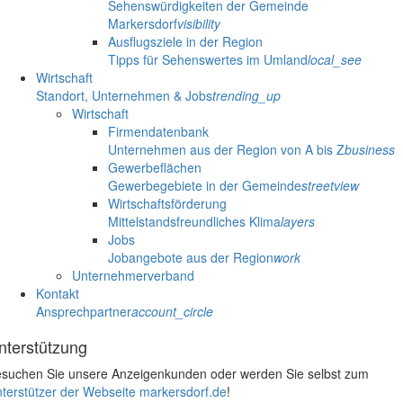
Sehenswürdigkeiten der Gemeinde
Markersdorf
visibility
Ausflugsziele in der Region
Tipps für Sehenswertes im Umland
local_see
Wirtschaft
Standort, Unternehmen & Jobs
trending_up
Wirtschaft
Firmendatenbank
Unternehmen aus der Region von A bis Z
business
Gewerbeflächen
Gewerbegebiete in der Gemeinde
streetview
Wirtschaftsförderung
Mittelstandsfreundliches Klima
layers
Jobs
Jobangebote aus der Region
work
Unternehmerverband
Kontakt
Ansprechpartner
account_circle
nterstützung
suchen Sie unsere Anzeigenkunden oder werden Sie selbst zum
terstützer der Webseite markersdorf.de
!