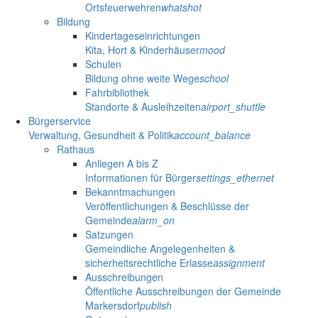
Ortsfeuerwehren
whatshot
Bildung
Kindertageseinrichtungen
Kita, Hort & Kinderhäuser
mood
Schulen
Bildung ohne weite Wege
school
Fahrbibliothek
Standorte & Ausleihzeiten
airport_shuttle
Bürgerservice
Verwaltung, Gesundheit & Politik
account_balance
Rathaus
Anliegen A bis Z
Informationen für Bürger
settings_ethernet
Bekanntmachungen
Veröffentlichungen & Beschlüsse der
Gemeinde
alarm_on
Satzungen
Gemeindliche Angelegenheiten &
sicherheitsrechtliche Erlasse
assignment
Ausschreibungen
Öffentliche Ausschreibungen der Gemeinde
Markersdorf
publish