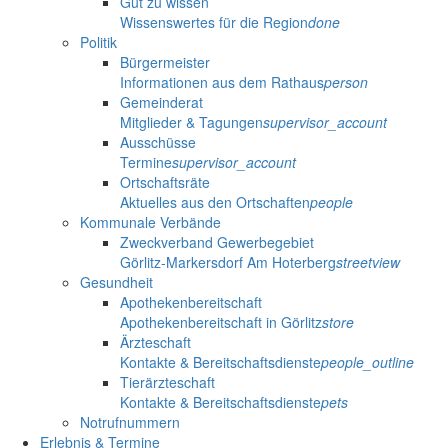
Gut zu wissen
Wissenswertes für die Region
done
Politik
Bürgermeister
Informationen aus dem Rathaus
person
Gemeinderat
Mitglieder & Tagungen
supervisor_account
Ausschüsse
Termine
supervisor_account
Ortschaftsräte
Aktuelles aus den Ortschaften
people
Kommunale Verbände
Zweckverband Gewerbegebiet
Görlitz-Markersdorf Am Hoterberg
streetview
Gesundheit
Apothekenbereitschaft
Apothekenbereitschaft in Görlitz
store
Ärzteschaft
Kontakte & Bereitschaftsdienste
people_outline
Tierärzteschaft
Kontakte & Bereitschaftsdienste
pets
Notrufnummern
Erlebnis & Termine