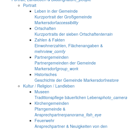
Portrait
Leben in der Gemeinde
Kurzportrait der Großgemeinde
Markersdorf
accessibility
Ortschaften
Kurzportraits der sieben Ortschaften
terrain
Zahlen & Fakten
Einwohnerzahlen, Flächenangaben &
mehr
view_comfy
Partnergemeinden
Partnergemeinden der Gemeinde
Markersdorf
group_work
Historisches
Geschichte der Gemeinde Markersdorf
restore
Kultur / Religion / Landleben
Museen
Traditionspflege bäuerlichen Lebens
photo_camera
Kirchengemeinden
Pfarrgemeinde &
Ansprechpartner
panorama_fish_eye
Feuerwehr
Ansprechpartner & Neuigkeiten von den