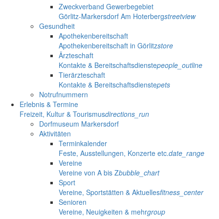
Zweckverband Gewerbegebiet
Görlitz-Markersdorf Am Hoterberg
streetview
Gesundheit
Apothekenbereitschaft
Apothekenbereitschaft in Görlitz
store
Ärzteschaft
Kontakte & Bereitschaftsdienste
people_outline
Tierärzteschaft
Kontakte & Bereitschaftsdienste
pets
Notrufnummern
Erlebnis & Termine
Freizeit, Kultur & Tourismus
directions_run
Dorfmuseum Markersdorf
Aktivitäten
Terminkalender
Feste, Ausstellungen, Konzerte etc.
date_range
Vereine
Vereine von A bis Z
bubble_chart
Sport
Vereine, Sportstätten & Aktuelles
fitness_center
Senioren
Vereine, Neuigkeiten & mehr
group