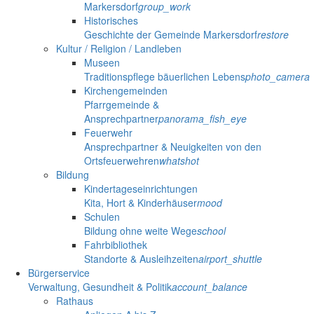
Markersdorf
group_work
Historisches
Geschichte der Gemeinde Markersdorf
restore
Kultur / Religion / Landleben
Museen
Traditionspflege bäuerlichen Lebens
photo_camera
Kirchengemeinden
Pfarrgemeinde &
Ansprechpartner
panorama_fish_eye
Feuerwehr
Ansprechpartner & Neuigkeiten von den
Ortsfeuerwehren
whatshot
Bildung
Kindertageseinrichtungen
Kita, Hort & Kinderhäuser
mood
Schulen
Bildung ohne weite Wege
school
Fahrbibliothek
Standorte & Ausleihzeiten
airport_shuttle
Bürgerservice
Verwaltung, Gesundheit & Politik
account_balance
Rathaus