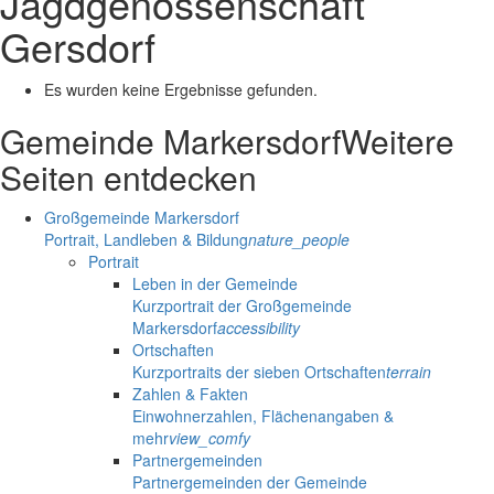
Jagdgenossenschaft
Gersdorf
Es wurden keine Ergebnisse gefunden.
Gemeinde Markersdorf
Weitere
Seiten entdecken
Großgemeinde Markersdorf
Portrait, Landleben & Bildung
nature_people
Portrait
Leben in der Gemeinde
Kurzportrait der Großgemeinde
Markersdorf
accessibility
Ortschaften
Kurzportraits der sieben Ortschaften
terrain
Zahlen & Fakten
Einwohnerzahlen, Flächenangaben &
mehr
view_comfy
Partnergemeinden
Partnergemeinden der Gemeinde