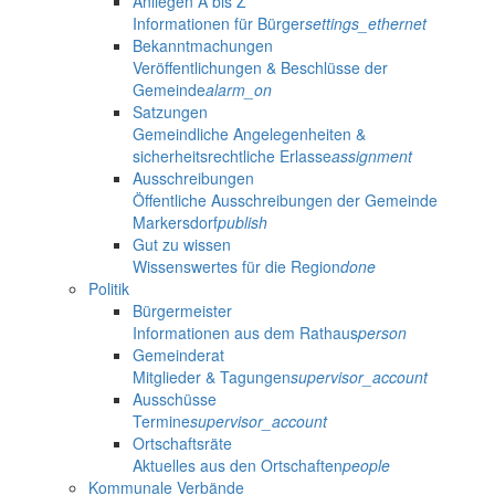
Anliegen A bis Z
Informationen für Bürger
settings_ethernet
Bekanntmachungen
Veröffentlichungen & Beschlüsse der
Gemeinde
alarm_on
Satzungen
Gemeindliche Angelegenheiten &
sicherheitsrechtliche Erlasse
assignment
Ausschreibungen
Öffentliche Ausschreibungen der Gemeinde
Markersdorf
publish
Gut zu wissen
Wissenswertes für die Region
done
Politik
Bürgermeister
Informationen aus dem Rathaus
person
Gemeinderat
Mitglieder & Tagungen
supervisor_account
Ausschüsse
Termine
supervisor_account
Ortschaftsräte
Aktuelles aus den Ortschaften
people
Kommunale Verbände