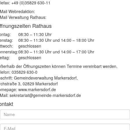
lefax: +49 (0)35829 630-11
Mail Webredaktion:
Mail Verwaltung Rathaus:
ffnungszeiten Rathaus
ntag:
08:30 – 11:30 Uhr
enstag:
08:30 – 11:30 Uhr und 14:00 – 18:00 Uhr
ttwoch:
geschlossen
nnerstag:
08:30 – 11:30 Uhr und 14:00 – 17:00 Uhr
eitag:
geschlossen
ßerhalb der Öffnungszeiten können Termine vereinbart werden.
lefon: 035829 630-0
schrift: Gemeindeverwaltung Markersdorf,
rchstraße 3, 02829 Markersdorf
mepage: www.markersdorf.de
Mail: sekretariat@gemeinde-markersdorf.de
ontakt