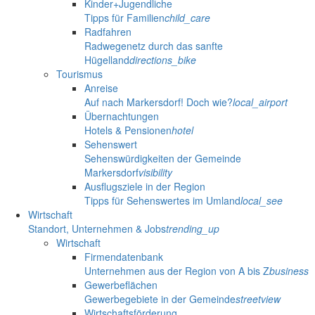
Kinder+Jugendliche
Tipps für Familien
child_care
Radfahren
Radwegenetz durch das sanfte
Hügelland
directions_bike
Tourismus
Anreise
Auf nach Markersdorf! Doch wie?
local_airport
Übernachtungen
Hotels & Pensionen
hotel
Sehenswert
Sehenswürdigkeiten der Gemeinde
Markersdorf
visibility
Ausflugsziele in der Region
Tipps für Sehenswertes im Umland
local_see
Wirtschaft
Standort, Unternehmen & Jobs
trending_up
Wirtschaft
Firmendatenbank
Unternehmen aus der Region von A bis Z
business
Gewerbeflächen
Gewerbegebiete in der Gemeinde
streetview
Wirtschaftsförderung