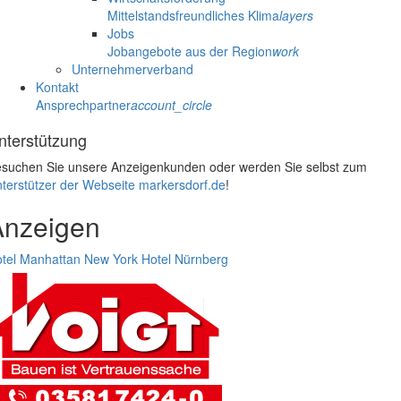
Mittelstandsfreundliches Klima
layers
Jobs
Jobangebote aus der Region
work
Unternehmerverband
Kontakt
Ansprechpartner
account_circle
nterstützung
suchen Sie unsere Anzeigenkunden oder werden Sie selbst zum
terstützer der Webseite markersdorf.de
!
Anzeigen
tel Manhattan New York
Hotel Nürnberg