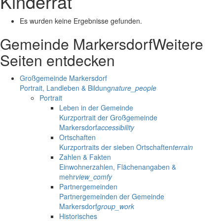
Kinderrat
Es wurden keine Ergebnisse gefunden.
Gemeinde Markersdorf
Weitere
Seiten entdecken
Großgemeinde Markersdorf
Portrait, Landleben & Bildung
nature_people
Portrait
Leben in der Gemeinde
Kurzportrait der Großgemeinde
Markersdorf
accessibility
Ortschaften
Kurzportraits der sieben Ortschaften
terrain
Zahlen & Fakten
Einwohnerzahlen, Flächenangaben &
mehr
view_comfy
Partnergemeinden
Partnergemeinden der Gemeinde
Markersdorf
group_work
Historisches