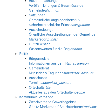
Bekanntmachungen
Veröffentlichungen & Beschlüsse der
Gemeinde
alarm_on
Satzungen
Gemeindliche Angelegenheiten &
sicherheitsrechtliche Erlasse
assignment
Ausschreibungen
Öffentliche Ausschreibungen der Gemeinde
Markersdorf
publish
Gut zu wissen
Wissenswertes für die Region
done
Politik
Bürgermeister
Informationen aus dem Rathaus
person
Gemeinderat
Mitglieder & Tagungen
supervisor_account
Ausschüsse
Termine
supervisor_account
Ortschaftsräte
Aktuelles aus den Ortschaften
people
Kommunale Verbände
Zweckverband Gewerbegebiet
Görlitz-Markersdorf Am Hoterberg
streetview