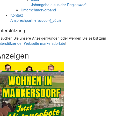
Jobangebote aus der Region
work
Unternehmerverband
Kontakt
Ansprechpartner
account_circle
nterstützung
suchen Sie unsere Anzeigenkunden oder werden Sie selbst zum
terstützer der Webseite markersdorf.de
!
Anzeigen