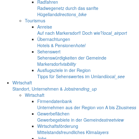
Radfahren
Radwegenetz durch das sanfte
Hügelland
directions_bike
Tourismus
Anreise
Auf nach Markersdorf! Doch wie?
local_airport
Übernachtungen
Hotels & Pensionen
hotel
Sehenswert
Sehenswürdigkeiten der Gemeinde
Markersdorf
visibility
Ausflugsziele in der Region
Tipps für Sehenswertes im Umland
local_see
Wirtschaft
Standort, Unternehmen & Jobs
trending_up
Wirtschaft
Firmendatenbank
Unternehmen aus der Region von A bis Z
business
Gewerbeflächen
Gewerbegebiete in der Gemeinde
streetview
Wirtschaftsförderung
Mittelstandsfreundliches Klima
layers
Jobs