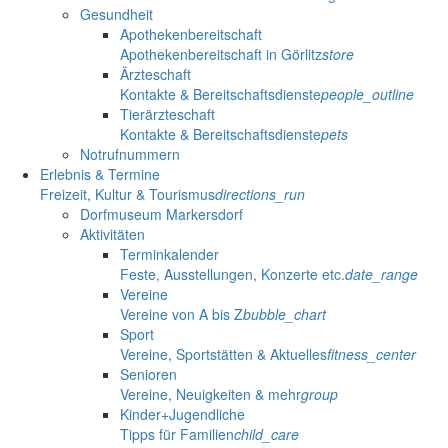
Gesundheit
Apothekenbereitschaft
Apothekenbereitschaft in Görlitz
store
Ärzteschaft
Kontakte & Bereitschaftsdienste
people_outline
Tierärzteschaft
Kontakte & Bereitschaftsdienste
pets
Notrufnummern
Erlebnis & Termine
Freizeit, Kultur & Tourismus
directions_run
Dorfmuseum Markersdorf
Aktivitäten
Terminkalender
Feste, Ausstellungen, Konzerte etc.
date_range
Vereine
Vereine von A bis Z
bubble_chart
Sport
Vereine, Sportstätten & Aktuelles
fitness_center
Senioren
Vereine, Neuigkeiten & mehr
group
Kinder+Jugendliche
Tipps für Familien
child_care