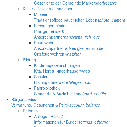
Geschichte der Gemeinde Markersdorf
restore
Kultur / Religion / Landleben
Museen
Traditionspflege bäuerlichen Lebens
photo_camera
Kirchengemeinden
Pfarrgemeinde &
Ansprechpartner
panorama_fish_eye
Feuerwehr
Ansprechpartner & Neuigkeiten von den
Ortsfeuerwehren
whatshot
Bildung
Kindertageseinrichtungen
Kita, Hort & Kinderhäuser
mood
Schulen
Bildung ohne weite Wege
school
Fahrbibliothek
Standorte & Ausleihzeiten
airport_shuttle
Bürgerservice
Verwaltung, Gesundheit & Politik
account_balance
Rathaus
Anliegen A bis Z
Informationen für Bürger
settings_ethernet