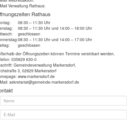
Mail Webredaktion:
Mail Verwaltung Rathaus:
ffnungszeiten Rathaus
ntag:
08:30 – 11:30 Uhr
enstag:
08:30 – 11:30 Uhr und 14:00 – 18:00 Uhr
ttwoch:
geschlossen
nnerstag:
08:30 – 11:30 Uhr und 14:00 – 17:00 Uhr
eitag:
geschlossen
ßerhalb der Öffnungszeiten können Termine vereinbart werden.
lefon: 035829 630-0
schrift: Gemeindeverwaltung Markersdorf,
rchstraße 3, 02829 Markersdorf
mepage: www.markersdorf.de
Mail: sekretariat@gemeinde-markersdorf.de
ontakt