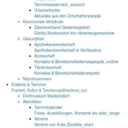
Termine
supervisor_account
Ortschaftsräte
Aktuelles aus den Ortschaften
people
Kommunale Verbände
Zweckverband Gewerbegebiet
Görlitz-Markersdorf Am Hoterberg
streetview
Gesundheit
Apothekenbereitschaft
Apothekenbereitschaft in Görlitz
store
Ärzteschaft
Kontakte & Bereitschaftsdienste
people_outline
Tierärzteschaft
Kontakte & Bereitschaftsdienste
pets
Notrufnummern
Erlebnis & Termine
Freizeit, Kultur & Tourismus
directions_run
Dorfmuseum Markersdorf
Aktivitäten
Terminkalender
Feste, Ausstellungen, Konzerte etc.
date_range
Vereine
Vereine von A bis Z
bubble_chart