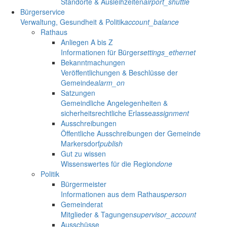
Standorte & Ausleihzeiten
airport_shuttle
Bürgerservice
Verwaltung, Gesundheit & Politik
account_balance
Rathaus
Anliegen A bis Z
Informationen für Bürger
settings_ethernet
Bekanntmachungen
Veröffentlichungen & Beschlüsse der
Gemeinde
alarm_on
Satzungen
Gemeindliche Angelegenheiten &
sicherheitsrechtliche Erlasse
assignment
Ausschreibungen
Öffentliche Ausschreibungen der Gemeinde
Markersdorf
publish
Gut zu wissen
Wissenswertes für die Region
done
Politik
Bürgermeister
Informationen aus dem Rathaus
person
Gemeinderat
Mitglieder & Tagungen
supervisor_account
Ausschüsse