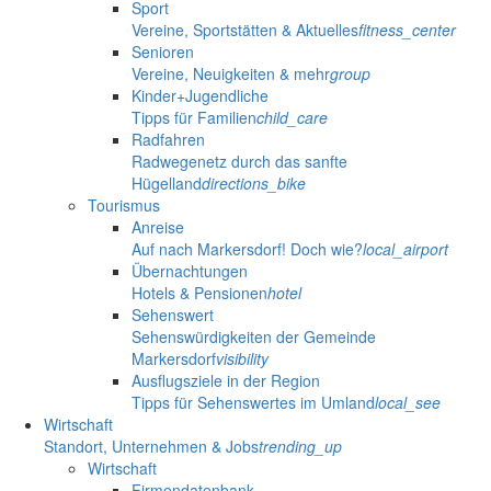
Sport
Vereine, Sportstätten & Aktuelles
fitness_center
Senioren
Vereine, Neuigkeiten & mehr
group
Kinder+Jugendliche
Tipps für Familien
child_care
Radfahren
Radwegenetz durch das sanfte
Hügelland
directions_bike
Tourismus
Anreise
Auf nach Markersdorf! Doch wie?
local_airport
Übernachtungen
Hotels & Pensionen
hotel
Sehenswert
Sehenswürdigkeiten der Gemeinde
Markersdorf
visibility
Ausflugsziele in der Region
Tipps für Sehenswertes im Umland
local_see
Wirtschaft
Standort, Unternehmen & Jobs
trending_up
Wirtschaft
Firmendatenbank