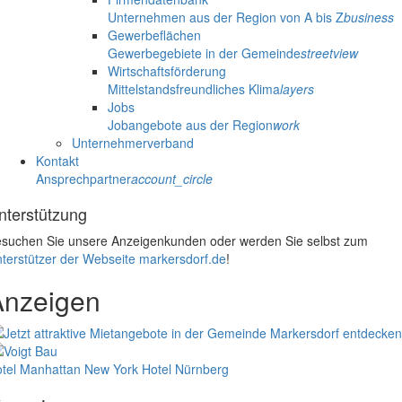
Unternehmen aus der Region von A bis Z
business
Gewerbeflächen
Gewerbegebiete in der Gemeinde
streetview
Wirtschaftsförderung
Mittelstandsfreundliches Klima
layers
Jobs
Jobangebote aus der Region
work
Unternehmerverband
Kontakt
Ansprechpartner
account_circle
nterstützung
suchen Sie unsere Anzeigenkunden oder werden Sie selbst zum
terstützer der Webseite markersdorf.de
!
Anzeigen
tel Manhattan New York
Hotel Nürnberg