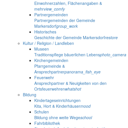
Einwohnerzahlen, Flächenangaben &
mehr
view_comfy
Partnergemeinden
Partnergemeinden der Gemeinde
Markersdorf
group_work
Historisches
Geschichte der Gemeinde Markersdorf
restore
Kultur / Religion / Landleben
Museen
Traditionspflege bäuerlichen Lebens
photo_camera
Kirchengemeinden
Pfarrgemeinde &
Ansprechpartner
panorama_fish_eye
Feuerwehr
Ansprechpartner & Neuigkeiten von den
Ortsfeuerwehren
whatshot
Bildung
Kindertageseinrichtungen
Kita, Hort & Kinderhäuser
mood
Schulen
Bildung ohne weite Wege
school
Fahrbibliothek