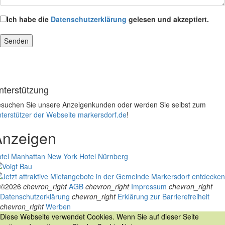
Ich habe die
Datenschutzerklärung
gelesen und akzeptiert.
nterstützung
suchen Sie unsere Anzeigenkunden oder werden Sie selbst zum
terstützer der Webseite markersdorf.de
!
Anzeigen
tel Manhattan New York
Hotel Nürnberg
©2026
chevron_right
AGB
chevron_right
Impressum
chevron_right
Datenschutzerklärung
chevron_right
Erklärung zur Barrierefreiheit
chevron_right
Werben
Diese Webseite verwendet Cookies. Wenn Sie auf dieser Seite