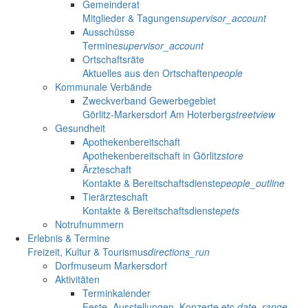
Gemeinderat
Mitglieder & Tagungen
supervisor_account
Ausschüsse
Termine
supervisor_account
Ortschaftsräte
Aktuelles aus den Ortschaften
people
Kommunale Verbände
Zweckverband Gewerbegebiet
Görlitz-Markersdorf Am Hoterberg
streetview
Gesundheit
Apothekenbereitschaft
Apothekenbereitschaft in Görlitz
store
Ärzteschaft
Kontakte & Bereitschaftsdienste
people_outline
Tierärzteschaft
Kontakte & Bereitschaftsdienste
pets
Notrufnummern
Erlebnis & Termine
Freizeit, Kultur & Tourismus
directions_run
Dorfmuseum Markersdorf
Aktivitäten
Terminkalender
Feste, Ausstellungen, Konzerte etc.
date_range