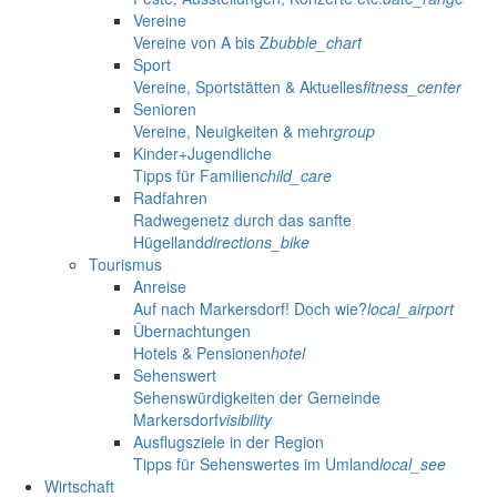
Vereine
Vereine von A bis Z
bubble_chart
Sport
Vereine, Sportstätten & Aktuelles
fitness_center
Senioren
Vereine, Neuigkeiten & mehr
group
Kinder+Jugendliche
Tipps für Familien
child_care
Radfahren
Radwegenetz durch das sanfte
Hügelland
directions_bike
Tourismus
Anreise
Auf nach Markersdorf! Doch wie?
local_airport
Übernachtungen
Hotels & Pensionen
hotel
Sehenswert
Sehenswürdigkeiten der Gemeinde
Markersdorf
visibility
Ausflugsziele in der Region
Tipps für Sehenswertes im Umland
local_see
Wirtschaft