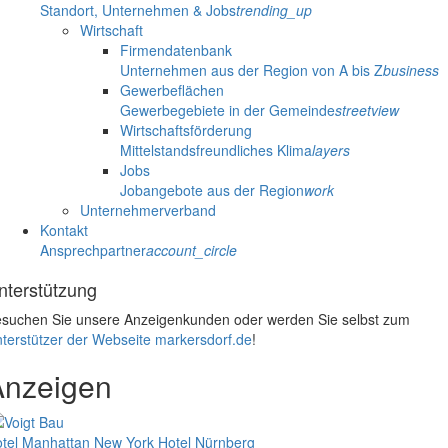
Standort, Unternehmen & Jobs
trending_up
Wirtschaft
Firmendatenbank
Unternehmen aus der Region von A bis Z
business
Gewerbeflächen
Gewerbegebiete in der Gemeinde
streetview
Wirtschaftsförderung
Mittelstandsfreundliches Klima
layers
Jobs
Jobangebote aus der Region
work
Unternehmerverband
Kontakt
Ansprechpartner
account_circle
nterstützung
suchen Sie unsere Anzeigenkunden oder werden Sie selbst zum
terstützer der Webseite markersdorf.de
!
Anzeigen
tel Manhattan New York
Hotel Nürnberg