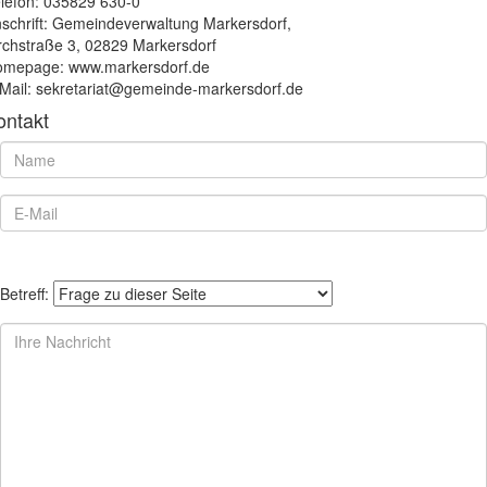
lefon: 035829 630-0
schrift: Gemeindeverwaltung Markersdorf,
rchstraße 3, 02829 Markersdorf
mepage: www.markersdorf.de
Mail: sekretariat@gemeinde-markersdorf.de
ontakt
Betreff: