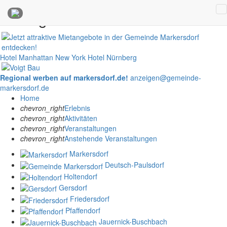
Anzeigen
Hotel Manhattan New York
Hotel Nürnberg
Regional werben auf markersdorf.de!
anzeigen@gemeinde-
markersdorf.de
Home
chevron_right
Erlebnis
chevron_right
Aktivitäten
chevron_right
Veranstaltungen
chevron_right
Anstehende Veranstaltungen
Markersdorf
Deutsch-Paulsdorf
Holtendorf
Gersdorf
Friedersdorf
Pfaffendorf
Jauernick-Buschbach