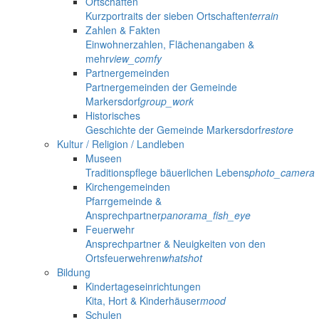
Ortschaften
Kurzportraits der sieben Ortschaften
terrain
Zahlen & Fakten
Einwohnerzahlen, Flächenangaben &
mehr
view_comfy
Partnergemeinden
Partnergemeinden der Gemeinde
Markersdorf
group_work
Historisches
Geschichte der Gemeinde Markersdorf
restore
Kultur / Religion / Landleben
Museen
Traditionspflege bäuerlichen Lebens
photo_camera
Kirchengemeinden
Pfarrgemeinde &
Ansprechpartner
panorama_fish_eye
Feuerwehr
Ansprechpartner & Neuigkeiten von den
Ortsfeuerwehren
whatshot
Bildung
Kindertageseinrichtungen
Kita, Hort & Kinderhäuser
mood
Schulen