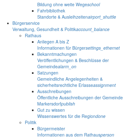
Bildung ohne weite Wege
school
Fahrbibliothek
Standorte & Ausleihzeiten
airport_shuttle
Bürgerservice
Verwaltung, Gesundheit & Politik
account_balance
Rathaus
Anliegen A bis Z
Informationen für Bürger
settings_ethernet
Bekanntmachungen
Veröffentlichungen & Beschlüsse der
Gemeinde
alarm_on
Satzungen
Gemeindliche Angelegenheiten &
sicherheitsrechtliche Erlasse
assignment
Ausschreibungen
Öffentliche Ausschreibungen der Gemeinde
Markersdorf
publish
Gut zu wissen
Wissenswertes für die Region
done
Politik
Bürgermeister
Informationen aus dem Rathaus
person