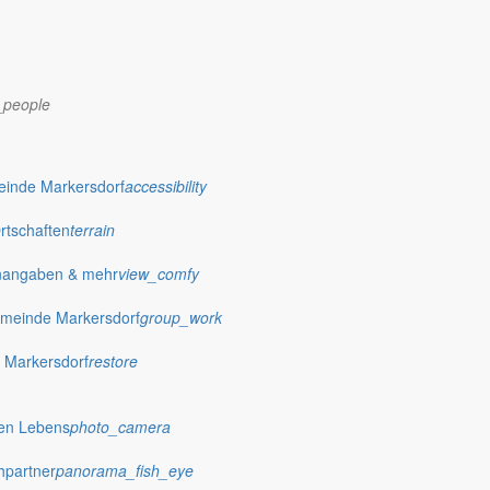
_people
einde Markersdorf
accessibility
Ortschaften
terrain
nangaben & mehr
view_comfy
meinde Markersdorf
group_work
 Markersdorf
restore
dorf.de
hen Lebens
photo_camera
hpartner
panorama_fish_eye