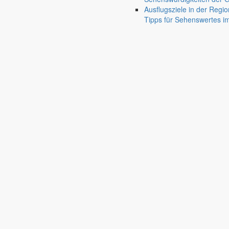
Ausflugsziele in der Regio
Tipps für Sehenswertes 
Friedersdorf
Pfaffendorf
Jauernick-Buschbach
← Zurück zu Veranstaltungen
Festwiese Pfaffendorf