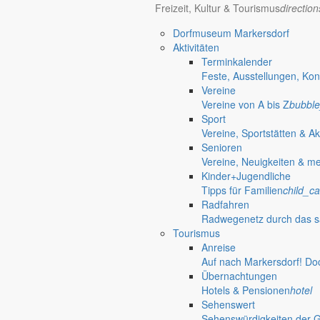
Freizeit, Kultur & Tourismus
directio
Dorfmuseum Markersdorf
Aktivitäten
Terminkalender
Feste, Ausstellungen, Kon
Vereine
Vereine von A bis Z
bubble
Sport
Vereine, Sportstätten & Ak
Senioren
Vereine, Neuigkeiten & m
Kinder+Jugendliche
Tipps für Familien
child_ca
Radfahren
Radwegenetz durch das s
Tourismus
Anreise
Auf nach Markersdorf! Do
Übernachtungen
Hotels & Pensionen
hotel
Sehenswert
Sehenswürdigkeiten der 