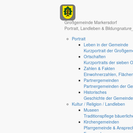
Anzeigen
Großgemeinde Markersdorf
Portrait, Landleben & Bildung
nature
Portrait
Leben in der Gemeinde
Kurzportrait der Großgem
Ortschaften
Kurzportraits der sieben 
Zahlen & Fakten
Einwohnerzahlen, Fläche
Partnergemeinden
Partnergemeinden der Ge
Historisches
Geschichte der Gemeinde
Hotel Manhattan New York
Hotel Nürnberg
Kultur / Religion / Landleben
Museen
Regional werben auf markersdorf.de!
anzeigen@gemeinde-markers
Traditionspflege bäuerlic
Home
Kirchengemeinden
chevron_right
Erlebnis
Pfarrgemeinde & Ansprec
chevron_right
Aktivitäten