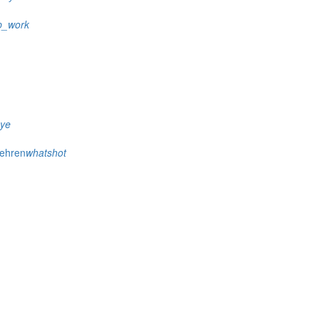
p_work
eye
wehren
whatshot