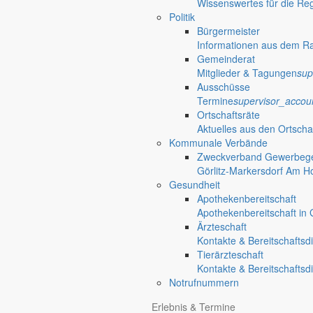
Wissenswertes für die Re
Politik
Bürgermeister
Informationen aus dem R
Gemeinderat
Mitglieder & Tagungen
sup
Ausschüsse
Termine
supervisor_accou
Ortschaftsräte
Aktuelles aus den Ortscha
Kommunale Verbände
Zweckverband Gewerbege
Görlitz-Markersdorf Am H
Gesundheit
Apothekenbereitschaft
Apothekenbereitschaft in G
Ärzteschaft
Kontakte & Bereitschaftsd
Tierärzteschaft
Kontakte & Bereitschaftsd
Notrufnummern
Erlebnis & Termine