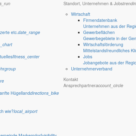
ns_run
Standort, Unternehmen & Jobs
trendi
Wirtschaft
Firmendatenbank
Unternehmen aus der Regio
zerte etc.
date_range
Gewerbeflächen
Gewerbegebiete in der Ge
_chart
Wirtschaftsförderung
Mittelstandsfreundliches Kl
tuelles
fitness_center
Jobs
Jobangebote aus der Regi
ehr
group
Unternehmerverband
Kontakt
re
Ansprechpartner
account_circle
anfte Hügelland
directions_bike
ch wie?
local_airport
Gemeinde Markersdorf
visibility