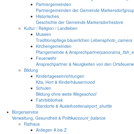
Partnergemeinden
Partnergemeinden der Gemeinde Markersdorf
grou
Historisches
Geschichte der Gemeinde Markersdorf
restore
Kultur / Religion / Landleben
Museen
Traditionspflege bäuerlichen Lebens
photo_camera
Kirchengemeinden
Pfarrgemeinde & Ansprechpartner
panorama_fish_
Feuerwehr
Ansprechpartner & Neuigkeiten von den Ortsfeuer
Bildung
Kindertageseinrichtungen
Kita, Hort & Kinderhäuser
mood
Schulen
Bildung ohne weite Wege
school
Fahrbibliothek
Standorte & Ausleihzeiten
airport_shuttle
Bürgerservice
Verwaltung, Gesundheit & Politik
account_balance
Rathaus
Anliegen A bis Z