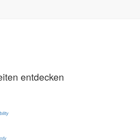
eiten entdecken
ility
mfy