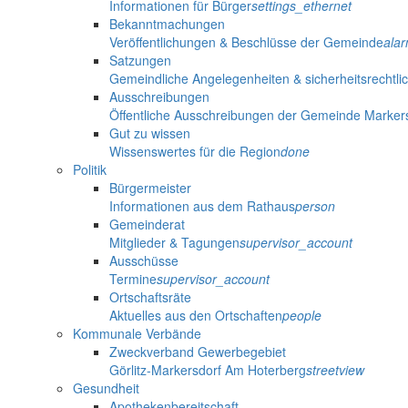
Informationen für Bürger
settings_ethernet
Bekanntmachungen
Veröffentlichungen & Beschlüsse der Gemeinde
ala
Satzungen
Gemeindliche Angelegenheiten & sicherheitsrechtli
Ausschreibungen
Öffentliche Ausschreibungen der Gemeinde Marker
Gut zu wissen
Wissenswertes für die Region
done
Politik
Bürgermeister
Informationen aus dem Rathaus
person
Gemeinderat
Mitglieder & Tagungen
supervisor_account
Ausschüsse
Termine
supervisor_account
Ortschaftsräte
Aktuelles aus den Ortschaften
people
Kommunale Verbände
Zweckverband Gewerbegebiet
Görlitz-Markersdorf Am Hoterberg
streetview
Gesundheit
Apothekenbereitschaft