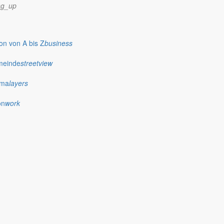
ng_up
n von A bis Z
business
meinde
streetview
ima
layers
on
work