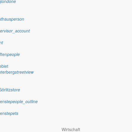
gion
done
athaus
person
ervisor_account
nt
ften
people
biet
oterberg
streetview
örlitz
store
ienste
people_outline
ienste
pets
Wirtschaft