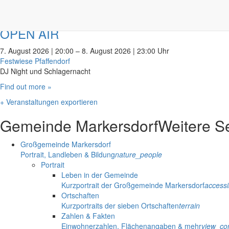
August 2026
OPEN AIR
7. August 2026 | 20:00
–
8. August 2026 | 23:00 Uhr
Festwiese Pfaffendorf
DJ Night und Schlagernacht
Find out more »
+ Veranstaltungen exportieren
Gemeinde Markersdorf
Weitere S
Großgemeinde Markersdorf
Portrait, Landleben & Bildung
nature_people
Portrait
Leben in der Gemeinde
Kurzportrait der Großgemeinde Markersdorf
accessib
Ortschaften
Kurzportraits der sieben Ortschaften
terrain
Zahlen & Fakten
Einwohnerzahlen, Flächenangaben & mehr
view_co