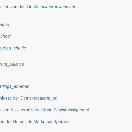
eiten von den Ortsfeuerwehren
whatshot
mood
school
airport_shuttle
ount_balance
ettings_ethernet
chlüsse der Gemeinde
alarm_on
ten & sicherheitsrechtliche Erlasse
assignment
gen der Gemeinde Markersdorf
publish