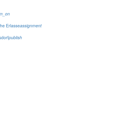
rm_on
che Erlasse
assignment
sdorf
publish