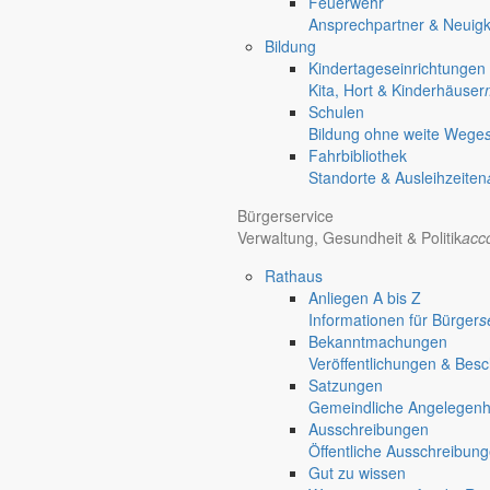
Feuerwehr
chevron_right
Veranstaltungen
Ansprechpartner & Neuigk
chevron_right
Anstehende Veranstaltungen
Bildung
Markersdorf
Kindertageseinrichtungen
Deutsch-Paulsdorf
Kita, Hort & Kinderhäuser
Holtendorf
Schulen
Gersdorf
Bildung ohne weite Wege
Fahrbibliothek
Standorte & Ausleihzeiten
Bürgerservice
Verwaltung, Gesundheit & Politik
acc
Rathaus
Anliegen A bis Z
Informationen für Bürger
s
Bekanntmachungen
Veröffentlichungen & Bes
Satzungen
Gemeindliche Angelegenhei
Ausschreibungen
Öffentliche Ausschreibun
Gut zu wissen