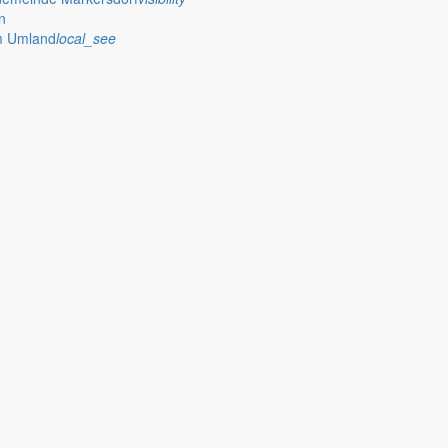
n
im Umland
local_see