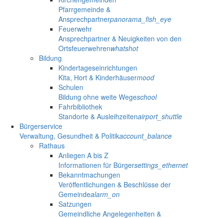
Pfarrgemeinde &
Ansprechpartner
panorama_fish_eye
Feuerwehr
Ansprechpartner & Neuigkeiten von den
Ortsfeuerwehren
whatshot
Bildung
Kindertageseinrichtungen
Kita, Hort & Kinderhäuser
mood
Schulen
Bildung ohne weite Wege
school
Fahrbibliothek
Standorte & Ausleihzeiten
airport_shuttle
Bürgerservice
Verwaltung, Gesundheit & Politik
account_balance
Rathaus
Anliegen A bis Z
Informationen für Bürger
settings_ethernet
Bekanntmachungen
Veröffentlichungen & Beschlüsse der
Gemeinde
alarm_on
Satzungen
Gemeindliche Angelegenheiten &