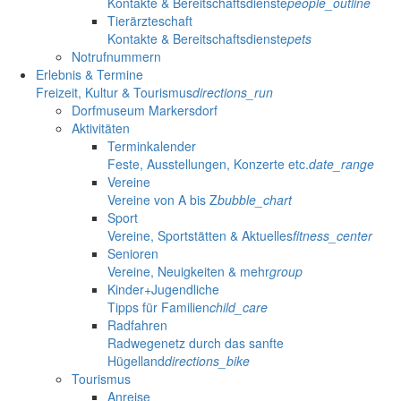
Kontakte & Bereitschaftsdienste
people_outline
Tierärzteschaft
Kontakte & Bereitschaftsdienste
pets
Notrufnummern
Erlebnis & Termine
Freizeit, Kultur & Tourismus
directions_run
Dorfmuseum Markersdorf
Aktivitäten
Terminkalender
Feste, Ausstellungen, Konzerte etc.
date_range
Vereine
Vereine von A bis Z
bubble_chart
Sport
Vereine, Sportstätten & Aktuelles
fitness_center
Senioren
Vereine, Neuigkeiten & mehr
group
Kinder+Jugendliche
Tipps für Familien
child_care
Radfahren
Radwegenetz durch das sanfte
Hügelland
directions_bike
Tourismus
Anreise