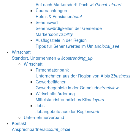
Auf nach Markersdorf! Doch wie?
local_airport
Übernachtungen
Hotels & Pensionen
hotel
Sehenswert
Sehenswürdigkeiten der Gemeinde
Markersdorf
visibility
Ausflugsziele in der Region
Tipps für Sehenswertes im Umland
local_see
Wirtschaft
Standort, Unternehmen & Jobs
trending_up
Wirtschaft
Firmendatenbank
Unternehmen aus der Region von A bis Z
business
Gewerbeflächen
Gewerbegebiete in der Gemeinde
streetview
Wirtschaftsförderung
Mittelstandsfreundliches Klima
layers
Jobs
Jobangebote aus der Region
work
Unternehmerverband
Kontakt
Ansprechpartner
account_circle