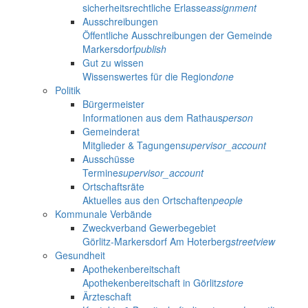
sicherheitsrechtliche Erlasse
assignment
Ausschreibungen
Öffentliche Ausschreibungen der Gemeinde
Markersdorf
publish
Gut zu wissen
Wissenswertes für die Region
done
Politik
Bürgermeister
Informationen aus dem Rathaus
person
Gemeinderat
Mitglieder & Tagungen
supervisor_account
Ausschüsse
Termine
supervisor_account
Ortschaftsräte
Aktuelles aus den Ortschaften
people
Kommunale Verbände
Zweckverband Gewerbegebiet
Görlitz-Markersdorf Am Hoterberg
streetview
Gesundheit
Apothekenbereitschaft
Apothekenbereitschaft in Görlitz
store
Ärzteschaft