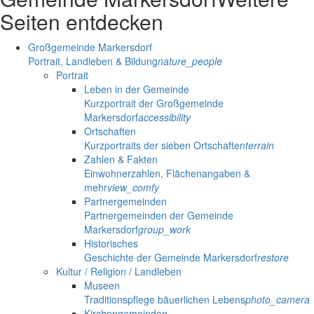
Seiten entdecken
Großgemeinde Markersdorf
Portrait, Landleben & Bildung
nature_people
Portrait
Leben in der Gemeinde
Kurzportrait der Großgemeinde
Markersdorf
accessibility
Ortschaften
Kurzportraits der sieben Ortschaften
terrain
Zahlen & Fakten
Einwohnerzahlen, Flächenangaben &
mehr
view_comfy
Partnergemeinden
Partnergemeinden der Gemeinde
Markersdorf
group_work
Historisches
Geschichte der Gemeinde Markersdorf
restore
Kultur / Religion / Landleben
Museen
Traditionspflege bäuerlichen Lebens
photo_camera
Kirchengemeinden