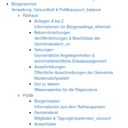
Bürgerservice
Verwaltung, Gesundheit & Politik
account_balance
Rathaus
Anliegen A bis Z
Informationen für Bürger
settings_ethernet
Bekanntmachungen
Veröffentlichungen & Beschlüsse der
Gemeinde
alarm_on
Satzungen
Gemeindliche Angelegenheiten &
sicherheitsrechtliche Erlasse
assignment
Ausschreibungen
Öffentliche Ausschreibungen der Gemeinde
Markersdorf
publish
Gut zu wissen
Wissenswertes für die Region
done
Politik
Bürgermeister
Informationen aus dem Rathaus
person
Gemeinderat
Mitglieder & Tagungen
supervisor_account
Ausschüsse