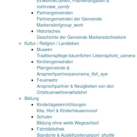
Einwohnerzahlen, Flächenangaben &
mehr
view_comfy
Partnergemeinden
Partnergemeinden der Gemeinde
Markersdorf
group_work
Historisches
Geschichte der Gemeinde Markersdorf
restore
Kultur / Religion / Landleben
Museen
Traditionspflege bäuerlichen Lebens
photo_camera
Kirchengemeinden
Pfarrgemeinde &
Ansprechpartner
panorama_fish_eye
Feuerwehr
Ansprechpartner & Neuigkeiten von den
Ortsfeuerwehren
whatshot
Bildung
Kindertageseinrichtungen
Kita, Hort & Kinderhäuser
mood
Schulen
Bildung ohne weite Wege
school
Fahrbibliothek
Standorte & Ausleihzeiten
airport_shuttle