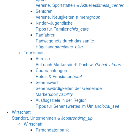
Vereine, Sportstätten & Aktuelles
fitness_center
Senioren
Vereine, Neuigkeiten & mehr
group
Kinder+Jugendliche
Tipps für Familien
child_care
Radfahren
Radwegenetz durch das sanfte
Hügelland
directions_bike
Tourismus
Anreise
Auf nach Markersdorf! Doch wie?
local_airport
Übernachtungen
Hotels & Pensionen
hotel
Sehenswert
Sehenswürdigkeiten der Gemeinde
Markersdorf
visibility
Ausflugsziele in der Region
Tipps für Sehenswertes im Umland
local_see
Wirtschaft
Standort, Unternehmen & Jobs
trending_up
Wirtschaft
Firmendatenbank