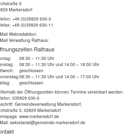
rchstraße 3
829 Markersdorf
lefon: +49 (0)35829 630-0
lefax: +49 (0)35829 630-11
Mail Webredaktion:
Mail Verwaltung Rathaus:
ffnungszeiten Rathaus
ntag:
08:30 – 11:30 Uhr
enstag:
08:30 – 11:30 Uhr und 14:00 – 18:00 Uhr
ttwoch:
geschlossen
nnerstag:
08:30 – 11:30 Uhr und 14:00 – 17:00 Uhr
eitag:
geschlossen
ßerhalb der Öffnungszeiten können Termine vereinbart werden.
lefon: 035829 630-0
schrift: Gemeindeverwaltung Markersdorf,
rchstraße 3, 02829 Markersdorf
mepage: www.markersdorf.de
Mail: sekretariat@gemeinde-markersdorf.de
ontakt