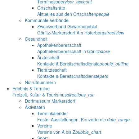
Termine
supervisor_account
Ortschaftsräte
Aktuelles aus den Ortschaften
people
Kommunale Verbände
Zweckverband Gewerbegebiet
Görlitz-Markersdorf Am Hoterberg
streetview
Gesundheit
Apothekenbereitschaft
Apothekenbereitschaft in Görlitz
store
Ärzteschaft
Kontakte & Bereitschaftsdienste
people_outline
Tierärzteschaft
Kontakte & Bereitschaftsdienste
pets
Notrufnummern
Erlebnis & Termine
Freizeit, Kultur & Tourismus
directions_run
Dorfmuseum Markersdorf
Aktivitäten
Terminkalender
Feste, Ausstellungen, Konzerte etc.
date_range
Vereine
Vereine von A bis Z
bubble_chart
Sport