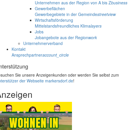
Unternehmen aus der Region von A bis Z
business
Gewerbeflächen
Gewerbegebiete in der Gemeinde
streetview
Wirtschaftsförderung
Mittelstandsfreundliches Klima
layers
Jobs
Jobangebote aus der Region
work
Unternehmerverband
Kontakt
Ansprechpartner
account_circle
nterstützung
suchen Sie unsere Anzeigenkunden oder werden Sie selbst zum
terstützer der Webseite markersdorf.de
!
Anzeigen