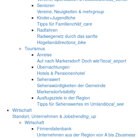
Senioren
Vereine, Neuigkeiten & mehr
group
Kinder+Jugendliche
Tipps für Familien
child_care
Radfahren
Radwegenetz durch das sanfte
Hügelland
directions_bike
Tourismus
Anreise
Auf nach Markersdorf! Doch wie?
local_airport
Übernachtungen
Hotels & Pensionen
hotel
Sehenswert
Sehenswürdigkeiten der Gemeinde
Markersdorf
visibility
Ausflugsziele in der Region
Tipps für Sehenswertes im Umland
local_see
Wirtschaft
Standort, Unternehmen & Jobs
trending_up
Wirtschaft
Firmendatenbank
Unternehmen aus der Region von A bis Z
business