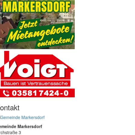
ontakt
emeinde Markersdorf
rchstraße 3