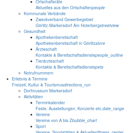
Ortschaftsräte
Aktuelles aus den Ortschaften
people
Kommunale Verbände
Zweckverband Gewerbegebiet
Görlitz-Markersdorf Am Hoterberg
streetview
Gesundheit
Apothekenbereitschaft
Apothekenbereitschaft in Görlitz
store
Ärzteschaft
Kontakte & Bereitschaftsdienste
people_outline
Tierärzteschaft
Kontakte & Bereitschaftsdienste
pets
Notrufnummern
Erlebnis & Termine
Freizeit, Kultur & Tourismus
directions_run
Dorfmuseum Markersdorf
Aktivitäten
Terminkalender
Feste, Ausstellungen, Konzerte etc.
date_range
Vereine
Vereine von A bis Z
bubble_chart
Sport
Vereine, Sportstätten & Aktuelles
fitness_center