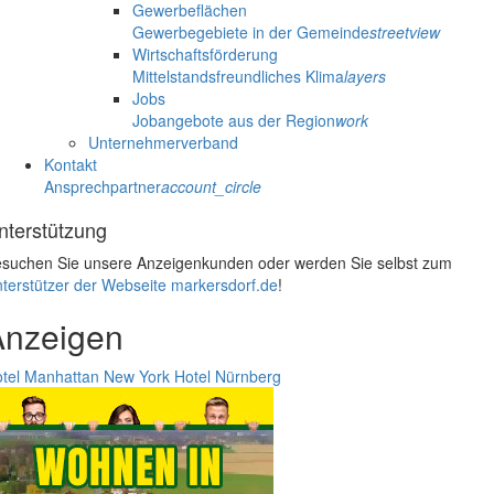
Gewerbeflächen
Gewerbegebiete in der Gemeinde
streetview
Wirtschaftsförderung
Mittelstandsfreundliches Klima
layers
Jobs
Jobangebote aus der Region
work
Unternehmerverband
Kontakt
Ansprechpartner
account_circle
nterstützung
suchen Sie unsere Anzeigenkunden oder werden Sie selbst zum
terstützer der Webseite markersdorf.de
!
Anzeigen
tel Manhattan New York
Hotel Nürnberg