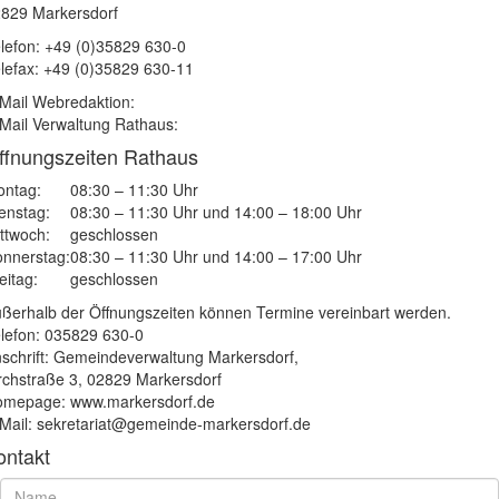
829 Markersdorf
lefon: +49 (0)35829 630-0
lefax: +49 (0)35829 630-11
Mail Webredaktion:
Mail Verwaltung Rathaus:
ffnungszeiten Rathaus
ntag:
08:30 – 11:30 Uhr
enstag:
08:30 – 11:30 Uhr und 14:00 – 18:00 Uhr
ttwoch:
geschlossen
nnerstag:
08:30 – 11:30 Uhr und 14:00 – 17:00 Uhr
eitag:
geschlossen
ßerhalb der Öffnungszeiten können Termine vereinbart werden.
lefon: 035829 630-0
schrift: Gemeindeverwaltung Markersdorf,
rchstraße 3, 02829 Markersdorf
mepage: www.markersdorf.de
Mail: sekretariat@gemeinde-markersdorf.de
ontakt