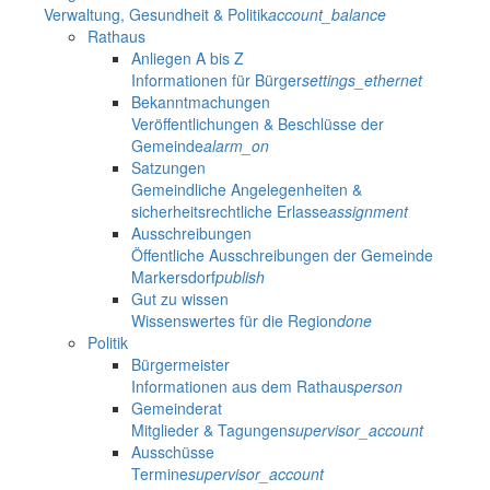
Verwaltung, Gesundheit & Politik
account_balance
Rathaus
Anliegen A bis Z
Informationen für Bürger
settings_ethernet
Bekanntmachungen
Veröffentlichungen & Beschlüsse der
Gemeinde
alarm_on
Satzungen
Gemeindliche Angelegenheiten &
sicherheitsrechtliche Erlasse
assignment
Ausschreibungen
Öffentliche Ausschreibungen der Gemeinde
Markersdorf
publish
Gut zu wissen
Wissenswertes für die Region
done
Politik
Bürgermeister
Informationen aus dem Rathaus
person
Gemeinderat
Mitglieder & Tagungen
supervisor_account
Ausschüsse
Termine
supervisor_account