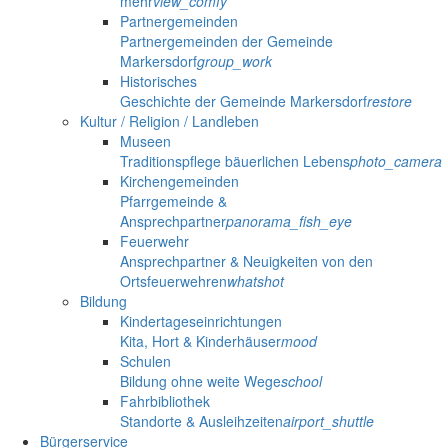
mehr
view_comfy
Partnergemeinden
Partnergemeinden der Gemeinde
Markersdorf
group_work
Historisches
Geschichte der Gemeinde Markersdorf
restore
Kultur / Religion / Landleben
Museen
Traditionspflege bäuerlichen Lebens
photo_camera
Kirchengemeinden
Pfarrgemeinde &
Ansprechpartner
panorama_fish_eye
Feuerwehr
Ansprechpartner & Neuigkeiten von den
Ortsfeuerwehren
whatshot
Bildung
Kindertageseinrichtungen
Kita, Hort & Kinderhäuser
mood
Schulen
Bildung ohne weite Wege
school
Fahrbibliothek
Standorte & Ausleihzeiten
airport_shuttle
Bürgerservice