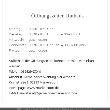
Öffnungszeiten Rathaus
Montag:
08:30 – 11:30 Uhr
Dienstag:
08:30 – 11:30 Uhr und 14:00 – 18:00 Uhr
Mittwoch:
geschlossen
Donnerstag:
08:30 – 11:30 Uhr und 14:00 – 17:00 Uhr
Freitag:
geschlossen
Außerhalb der Öffnungszeiten können Termine vereinbart
werden.
Telefon: 035829 630-0
Anschrift: Gemeindeverwaltung Markersdorf,
Kirchstraße 3, 02829 Markersdorf
Homepage: www.markersdorf.de
E-Mail: sekretariat@gemeinde-markersdorf.de
©2026
chevron_right
AGB
chevron_right
Impressum
chevron_right
Datenschutzerklärung
chevron_right
Erklärung zur Barrierefreiheit
chevron_right
Werben