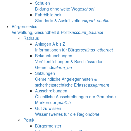
Schulen
Bildung ohne weite Wege
school
Fahrbibliothek
Standorte & Ausleihzeiten
airport_shuttle
Bürgerservice
Verwaltung, Gesundheit & Politik
account_balance
Rathaus
Anliegen A bis Z
Informationen für Bürger
settings_ethernet
Bekanntmachungen
Veröffentlichungen & Beschlüsse der
Gemeinde
alarm_on
Satzungen
Gemeindliche Angelegenheiten &
sicherheitsrechtliche Erlasse
assignment
Ausschreibungen
Öffentliche Ausschreibungen der Gemeinde
Markersdorf
publish
Gut zu wissen
Wissenswertes für die Region
done
Politik
Bürgermeister