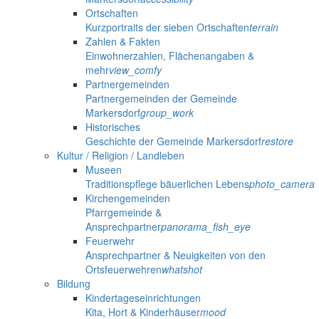
Ortschaften
Kurzportraits der sieben Ortschaften
terrain
Zahlen & Fakten
Einwohnerzahlen, Flächenangaben &
mehr
view_comfy
Partnergemeinden
Partnergemeinden der Gemeinde
Markersdorf
group_work
Historisches
Geschichte der Gemeinde Markersdorf
restore
Kultur / Religion / Landleben
Museen
Traditionspflege bäuerlichen Lebens
photo_camera
Kirchengemeinden
Pfarrgemeinde &
Ansprechpartner
panorama_fish_eye
Feuerwehr
Ansprechpartner & Neuigkeiten von den
Ortsfeuerwehren
whatshot
Bildung
Kindertageseinrichtungen
Kita, Hort & Kinderhäuser
mood