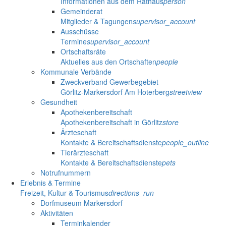
Informationen aus dem Rathaus
person
Gemeinderat
Mitglieder & Tagungen
supervisor_account
Ausschüsse
Termine
supervisor_account
Ortschaftsräte
Aktuelles aus den Ortschaften
people
Kommunale Verbände
Zweckverband Gewerbegebiet
Görlitz-Markersdorf Am Hoterberg
streetview
Gesundheit
Apothekenbereitschaft
Apothekenbereitschaft in Görlitz
store
Ärzteschaft
Kontakte & Bereitschaftsdienste
people_outline
Tierärzteschaft
Kontakte & Bereitschaftsdienste
pets
Notrufnummern
Erlebnis & Termine
Freizeit, Kultur & Tourismus
directions_run
Dorfmuseum Markersdorf
Aktivitäten
Terminkalender