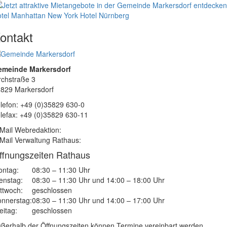
tel Manhattan New York
Hotel Nürnberg
ontakt
emeinde Markersdorf
rchstraße 3
829 Markersdorf
lefon: +49 (0)35829 630-0
lefax: +49 (0)35829 630-11
Mail Webredaktion:
Mail Verwaltung Rathaus:
ffnungszeiten Rathaus
ntag:
08:30 – 11:30 Uhr
enstag:
08:30 – 11:30 Uhr und 14:00 – 18:00 Uhr
ttwoch:
geschlossen
nnerstag:
08:30 – 11:30 Uhr und 14:00 – 17:00 Uhr
eitag:
geschlossen
ßerhalb der Öffnungszeiten können Termine vereinbart werden.