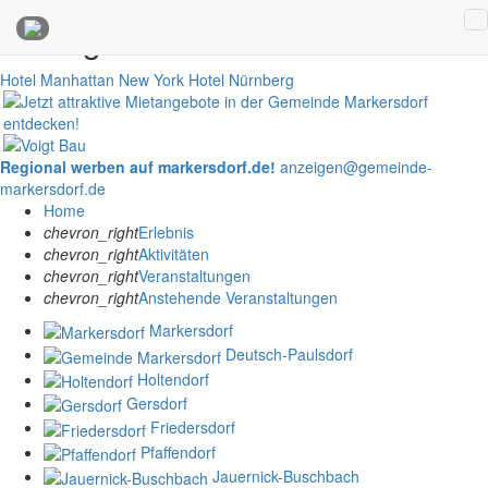
Anzeigen
Hotel Manhattan New York
Hotel Nürnberg
Regional werben auf markersdorf.de!
anzeigen@gemeinde-
markersdorf.de
Home
chevron_right
Erlebnis
chevron_right
Aktivitäten
chevron_right
Veranstaltungen
chevron_right
Anstehende Veranstaltungen
Markersdorf
Deutsch-Paulsdorf
Holtendorf
Gersdorf
Friedersdorf
Pfaffendorf
Jauernick-Buschbach