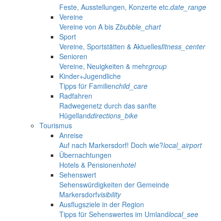
Feste, Ausstellungen, Konzerte etc.
date_range
Vereine
Vereine von A bis Z
bubble_chart
Sport
Vereine, Sportstätten & Aktuelles
fitness_center
Senioren
Vereine, Neuigkeiten & mehr
group
Kinder+Jugendliche
Tipps für Familien
child_care
Radfahren
Radwegenetz durch das sanfte
Hügelland
directions_bike
Tourismus
Anreise
Auf nach Markersdorf! Doch wie?
local_airport
Übernachtungen
Hotels & Pensionen
hotel
Sehenswert
Sehenswürdigkeiten der Gemeinde
Markersdorf
visibility
Ausflugsziele in der Region
Tipps für Sehenswertes im Umland
local_see