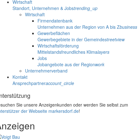
Wirtschaft
Standort, Unternehmen & Jobs
trending_up
Wirtschaft
Firmendatenbank
Unternehmen aus der Region von A bis Z
business
Gewerbeflächen
Gewerbegebiete in der Gemeinde
streetview
Wirtschaftsförderung
Mittelstandsfreundliches Klima
layers
Jobs
Jobangebote aus der Region
work
Unternehmerverband
Kontakt
Ansprechpartner
account_circle
nterstützung
suchen Sie unsere Anzeigenkunden oder werden Sie selbst zum
terstützer der Webseite markersdorf.de
!
Anzeigen