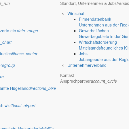
ns_run
Standort, Unternehmen & Jobs
trendi
Wirtschaft
Firmendatenbank
Unternehmen aus der Regio
eye
zerte etc.
date_range
Gewerbeflächen
Gewerbegebiete in der Ge
wehren
whatshot
_chart
Wirtschaftsförderung
Mittelstandsfreundliches Kl
tuelles
fitness_center
Jobs
Jobangebote aus der Regi
ehr
group
Unternehmerverband
Kontakt
re
Ansprechpartner
account_circle
anfte Hügelland
directions_bike
ch wie?
local_airport
rm_on
Gemeinde Markersdorf
visibility