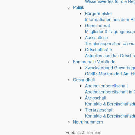
Wissenswertes für die Re
Google Karte anzeigen
Politik
Kirchstraße 49
Bürgermeister
Markersdorf
,
Sachsen
02829
Deutschland
Informationen aus dem R
Gemeinderat
035829 630
Mitglieder & Tagungen
sup
Es wurden keine Ergebnisse gefunden.
Ausschüsse
Termine
supervisor_accou
Gemeinde Markersdorf
Weitere S
Ortschaftsräte
Aktuelles aus den Ortscha
Kommunale Verbände
Großgemeinde Markersdorf
Zweckverband Gewerbege
Portrait, Landleben & Bildung
nature_people
Görlitz-Markersdorf Am H
Portrait
Gesundheit
Leben in der Gemeinde
Apothekenbereitschaft
Kurzportrait der Großgemeinde Markersdorf
accessib
Apothekenbereitschaft in G
Ortschaften
Ärzteschaft
Kurzportraits der sieben Ortschaften
terrain
Kontakte & Bereitschaftsd
Zahlen & Fakten
Tierärzteschaft
Einwohnerzahlen, Flächenangaben & mehr
view_co
Kontakte & Bereitschaftsd
Partnergemeinden
Notrufnummern
Partnergemeinden der Gemeinde Markersdorf
grou
Historisches
Erlebnis & Termine
Geschichte der Gemeinde Markersdorf
restore