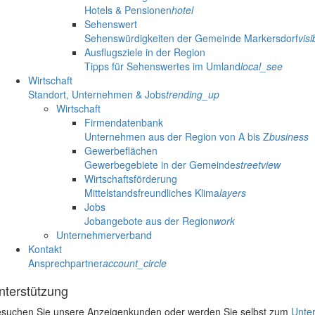
Hotels & Pensionen
hotel
Sehenswert
Sehenswürdigkeiten der Gemeinde Markersdorf
visib
Ausflugsziele in der Region
Tipps für Sehenswertes im Umland
local_see
Wirtschaft
Standort, Unternehmen & Jobs
trending_up
Wirtschaft
Firmendatenbank
Unternehmen aus der Region von A bis Z
business
Gewerbeflächen
Gewerbegebiete in der Gemeinde
streetview
Wirtschaftsförderung
Mittelstandsfreundliches Klima
layers
Jobs
Jobangebote aus der Region
work
Unternehmerverband
Kontakt
Ansprechpartner
account_circle
nterstützung
suchen Sie unsere Anzeigenkunden oder werden Sie selbst zum
Unter