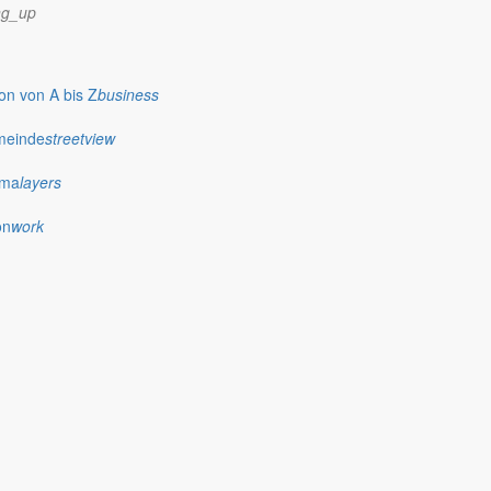
ng_up
n von A bis Z
business
meinde
streetview
ima
layers
on
work