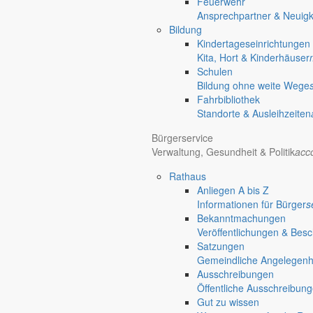
Feuerwehr
Ansprechpartner & Neuigk
Bildung
Hotel Manhattan New York
Hotel Nürnberg
Kindertageseinrichtungen
Regional werben auf markersdorf.de!
anzeigen@gemeinde-markers
Kita, Hort & Kinderhäuser
Home
Schulen
chevron_right
Erlebnis
Bildung ohne weite Wege
chevron_right
Aktivitäten
Fahrbibliothek
chevron_right
Veranstaltungen
Standorte & Ausleihzeiten
chevron_right
Anstehende Veranstaltungen
Markersdorf
Bürgerservice
Verwaltung, Gesundheit & Politik
acc
Deutsch-Paulsdorf
Holtendorf
Rathaus
Gersdorf
Anliegen A bis Z
Friedersdorf
Informationen für Bürger
s
Pfaffendorf
Bekanntmachungen
Jauernick-Buschbach
Veröffentlichungen & Bes
Satzungen
Gemeindliche Angelegenhei
← Zurück zu Veranstaltungen
Ausschreibungen
Öffentliche Ausschreibun
via-regia-Halle Markersdorf
Gut zu wissen