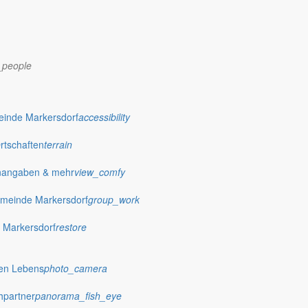
_people
einde Markersdorf
accessibility
Ortschaften
terrain
nangaben & mehr
view_comfy
meinde Markersdorf
group_work
 Markersdorf
restore
hen Lebens
photo_camera
hpartner
panorama_fish_eye