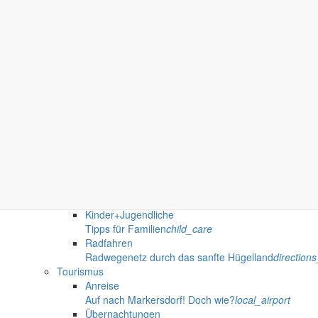
Tierärzteschaft
Kontakte & Bereitschaftsdienste
pets
Notrufnummern
Erlebnis & Termine
Freizeit, Kultur & Tourismus
directions_run
Dorfmuseum Markersdorf
Aktivitäten
Terminkalender
Feste, Ausstellungen, Konzerte etc.
date_range
Vereine
Vereine von A bis Z
bubble_chart
Sport
Vereine, Sportstätten & Aktuelles
fitness_center
Senioren
Vereine, Neuigkeiten & mehr
group
Kinder+Jugendliche
Tipps für Familien
child_care
Radfahren
Radwegenetz durch das sanfte Hügelland
direction
Tourismus
Anreise
Auf nach Markersdorf! Doch wie?
local_airport
Übernachtungen