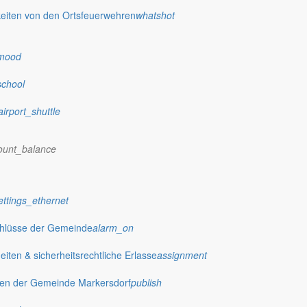
eiten von den Ortsfeuerwehren
whatshot
dorf.de
mood
school
airport_shuttle
ount_balance
ettings_ethernet
chlüsse der Gemeinde
alarm_on
ten & sicherheitsrechtliche Erlasse
assignment
gen der Gemeinde Markersdorf
publish