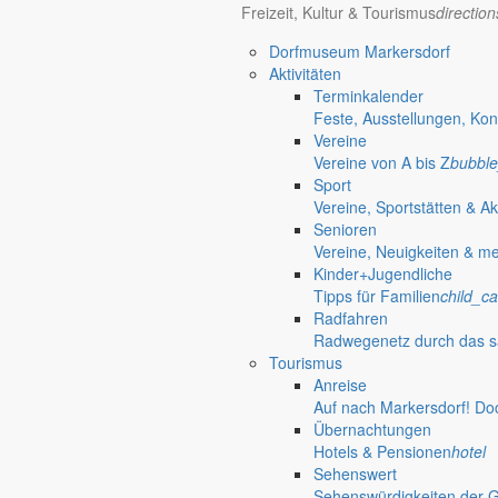
Freizeit, Kultur & Tourismus
directio
Kultur / Religion / Landleben
Museen
Dorfmuseum Markersdorf
Traditionspflege bäuerlichen Lebens
photo_camera
Aktivitäten
Kirchengemeinden
Terminkalender
Pfarrgemeinde & Ansprechpartner
panorama_fish_
Feste, Ausstellungen, Kon
Feuerwehr
Vereine
Ansprechpartner & Neuigkeiten von den Ortsfeuer
Vereine von A bis Z
bubble
Bildung
Sport
Kindertageseinrichtungen
Vereine, Sportstätten & Ak
Kita, Hort & Kinderhäuser
mood
Senioren
Schulen
Vereine, Neuigkeiten & m
Bildung ohne weite Wege
school
Kinder+Jugendliche
Fahrbibliothek
Tipps für Familien
child_ca
Standorte & Ausleihzeiten
airport_shuttle
Radfahren
Bürgerservice
Radwegenetz durch das s
Verwaltung, Gesundheit & Politik
account_balance
Tourismus
Rathaus
Anreise
Anliegen A bis Z
Auf nach Markersdorf! Do
Informationen für Bürger
settings_ethernet
Übernachtungen
Bekanntmachungen
Hotels & Pensionen
hotel
Veröffentlichungen & Beschlüsse der Gemeinde
ala
Sehenswert
Satzungen
Sehenswürdigkeiten der 