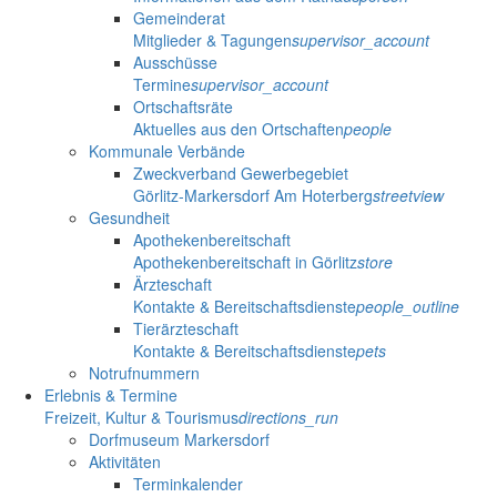
Gemeinderat
Mitglieder & Tagungen
supervisor_account
Ausschüsse
Termine
supervisor_account
Ortschaftsräte
Aktuelles aus den Ortschaften
people
Kommunale Verbände
Zweckverband Gewerbegebiet
Görlitz-Markersdorf Am Hoterberg
streetview
Gesundheit
Apothekenbereitschaft
Apothekenbereitschaft in Görlitz
store
Ärzteschaft
Kontakte & Bereitschaftsdienste
people_outline
Tierärzteschaft
Kontakte & Bereitschaftsdienste
pets
Notrufnummern
Erlebnis & Termine
Freizeit, Kultur & Tourismus
directions_run
Dorfmuseum Markersdorf
Aktivitäten
Terminkalender