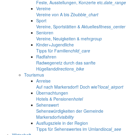
Feste, Ausstellungen, Konzerte etc.
date_range
Vereine
Vereine von A bis Z
bubble_chart
Sport
Vereine, Sportstätten & Aktuelles
fitness_center
Senioren
Vereine, Neuigkeiten & mehr
group
Kinder+Jugendliche
Tipps für Familien
child_care
Radfahren
Radwegenetz durch das sanfte
Hügelland
directions_bike
Tourismus
Anreise
Auf nach Markersdorf! Doch wie?
local_airport
Übernachtungen
Hotels & Pensionen
hotel
Sehenswert
Sehenswürdigkeiten der Gemeinde
Markersdorf
visibility
Ausflugsziele in der Region
Tipps für Sehenswertes im Umland
local_see
Wirtschaft