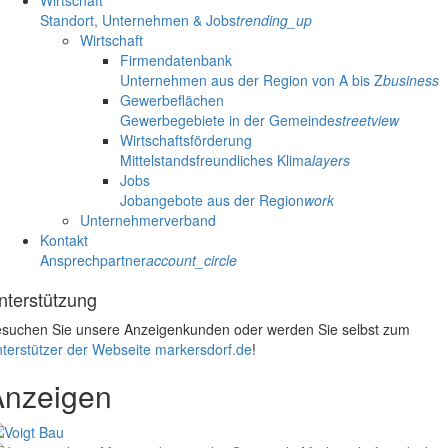
Standort, Unternehmen & Jobs
trending_up
Wirtschaft
Firmendatenbank
Unternehmen aus der Region von A bis Z
business
Gewerbeflächen
Gewerbegebiete in der Gemeinde
streetview
Wirtschaftsförderung
Mittelstandsfreundliches Klima
layers
Jobs
Jobangebote aus der Region
work
Unternehmerverband
Kontakt
Ansprechpartner
account_circle
nterstützung
suchen Sie unsere Anzeigenkunden oder werden Sie selbst zum
terstützer der Webseite markersdorf.de
!
Anzeigen