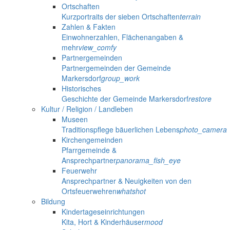
Ortschaften
Kurzportraits der sieben Ortschaften
terrain
Zahlen & Fakten
Einwohnerzahlen, Flächenangaben &
mehr
view_comfy
Partnergemeinden
Partnergemeinden der Gemeinde
Markersdorf
group_work
Historisches
Geschichte der Gemeinde Markersdorf
restore
Kultur / Religion / Landleben
Museen
Traditionspflege bäuerlichen Lebens
photo_camera
Kirchengemeinden
Pfarrgemeinde &
Ansprechpartner
panorama_fish_eye
Feuerwehr
Ansprechpartner & Neuigkeiten von den
Ortsfeuerwehren
whatshot
Bildung
Kindertageseinrichtungen
Kita, Hort & Kinderhäuser
mood