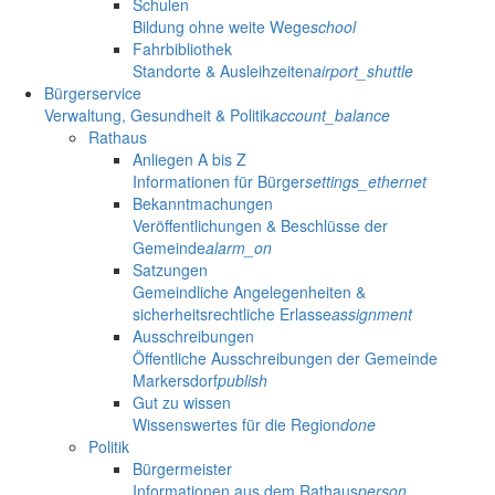
Schulen
Bildung ohne weite Wege
school
Fahrbibliothek
Standorte & Ausleihzeiten
airport_shuttle
Bürgerservice
Verwaltung, Gesundheit & Politik
account_balance
Rathaus
Anliegen A bis Z
Informationen für Bürger
settings_ethernet
Bekanntmachungen
Veröffentlichungen & Beschlüsse der
Gemeinde
alarm_on
Satzungen
Gemeindliche Angelegenheiten &
sicherheitsrechtliche Erlasse
assignment
Ausschreibungen
Öffentliche Ausschreibungen der Gemeinde
Markersdorf
publish
Gut zu wissen
Wissenswertes für die Region
done
Politik
Bürgermeister
Informationen aus dem Rathaus
person