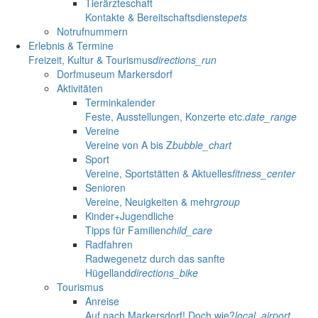
Tierärzteschaft
Kontakte & Bereitschaftsdienste
pets
Notrufnummern
Erlebnis & Termine
Freizeit, Kultur & Tourismus
directions_run
Dorfmuseum Markersdorf
Aktivitäten
Terminkalender
Feste, Ausstellungen, Konzerte etc.
date_range
Vereine
Vereine von A bis Z
bubble_chart
Sport
Vereine, Sportstätten & Aktuelles
fitness_center
Senioren
Vereine, Neuigkeiten & mehr
group
Kinder+Jugendliche
Tipps für Familien
child_care
Radfahren
Radwegenetz durch das sanfte
Hügelland
directions_bike
Tourismus
Anreise
Auf nach Markersdorf! Doch wie?
local_airport