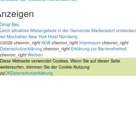
Anzeigen
tel Manhattan New York
Hotel Nürnberg
©2026
chevron_right
AGB
chevron_right
Impressum
chevron_right
Datenschutzerklärung
chevron_right
Erklärung zur Barrierefreiheit
chevron_right
Werben
Diese Webseite verwendet Cookies. Wenn Sie auf dieser Seite
weitersurfen, stimmen Sie der Cookie-Nutzung
zu
OK
Datenschutzerklärung