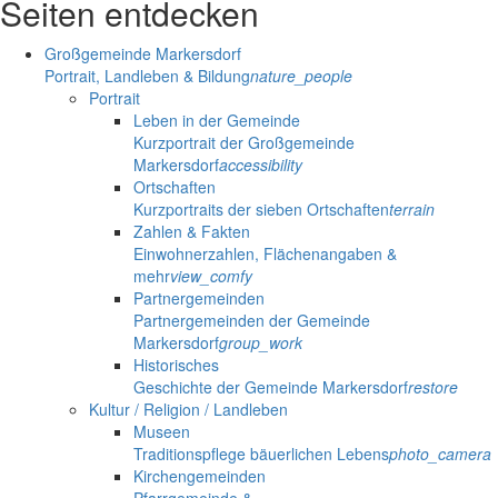
Seiten entdecken
Großgemeinde Markersdorf
Portrait, Landleben & Bildung
nature_people
Portrait
Leben in der Gemeinde
Kurzportrait der Großgemeinde
Markersdorf
accessibility
Ortschaften
Kurzportraits der sieben Ortschaften
terrain
Zahlen & Fakten
Einwohnerzahlen, Flächenangaben &
mehr
view_comfy
Partnergemeinden
Partnergemeinden der Gemeinde
Markersdorf
group_work
Historisches
Geschichte der Gemeinde Markersdorf
restore
Kultur / Religion / Landleben
Museen
Traditionspflege bäuerlichen Lebens
photo_camera
Kirchengemeinden
Pfarrgemeinde &