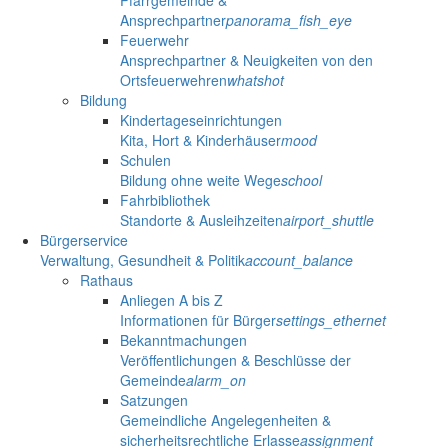
Ansprechpartner
panorama_fish_eye
Feuerwehr
Ansprechpartner & Neuigkeiten von den
Ortsfeuerwehren
whatshot
Bildung
Kindertageseinrichtungen
Kita, Hort & Kinderhäuser
mood
Schulen
Bildung ohne weite Wege
school
Fahrbibliothek
Standorte & Ausleihzeiten
airport_shuttle
Bürgerservice
Verwaltung, Gesundheit & Politik
account_balance
Rathaus
Anliegen A bis Z
Informationen für Bürger
settings_ethernet
Bekanntmachungen
Veröffentlichungen & Beschlüsse der
Gemeinde
alarm_on
Satzungen
Gemeindliche Angelegenheiten &
sicherheitsrechtliche Erlasse
assignment