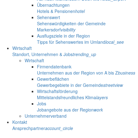
Übernachtungen
Hotels & Pensionen
hotel
Sehenswert
Sehenswürdigkeiten der Gemeinde
Markersdorf
visibility
Ausflugsziele in der Region
Tipps für Sehenswertes im Umland
local_see
Wirtschaft
Standort, Unternehmen & Jobs
trending_up
Wirtschaft
Firmendatenbank
Unternehmen aus der Region von A bis Z
business
Gewerbeflächen
Gewerbegebiete in der Gemeinde
streetview
Wirtschaftsförderung
Mittelstandsfreundliches Klima
layers
Jobs
Jobangebote aus der Region
work
Unternehmerverband
Kontakt
Ansprechpartner
account_circle