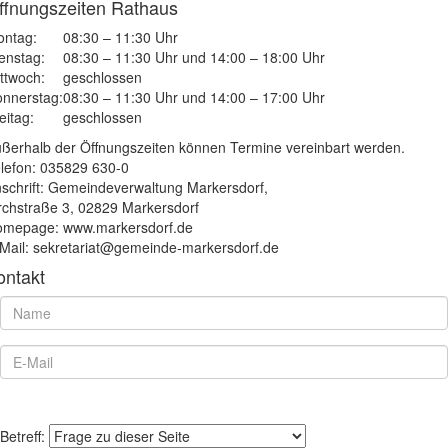
ffnungszeiten Rathaus
ntag:
08:30 – 11:30 Uhr
enstag:
08:30 – 11:30 Uhr und 14:00 – 18:00 Uhr
ttwoch:
geschlossen
nnerstag:
08:30 – 11:30 Uhr und 14:00 – 17:00 Uhr
eitag:
geschlossen
ßerhalb der Öffnungszeiten können Termine vereinbart werden.
lefon: 035829 630-0
schrift: Gemeindeverwaltung Markersdorf,
rchstraße 3, 02829 Markersdorf
mepage: www.markersdorf.de
Mail: sekretariat@gemeinde-markersdorf.de
ontakt
Betreff: