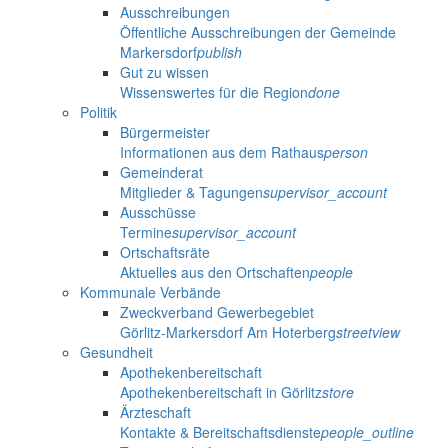
Ausschreibungen
Öffentliche Ausschreibungen der Gemeinde
Markersdorf
publish
Gut zu wissen
Wissenswertes für die Region
done
Politik
Bürgermeister
Informationen aus dem Rathaus
person
Gemeinderat
Mitglieder & Tagungen
supervisor_account
Ausschüsse
Termine
supervisor_account
Ortschaftsräte
Aktuelles aus den Ortschaften
people
Kommunale Verbände
Zweckverband Gewerbegebiet
Görlitz-Markersdorf Am Hoterberg
streetview
Gesundheit
Apothekenbereitschaft
Apothekenbereitschaft in Görlitz
store
Ärzteschaft
Kontakte & Bereitschaftsdienste
people_outline