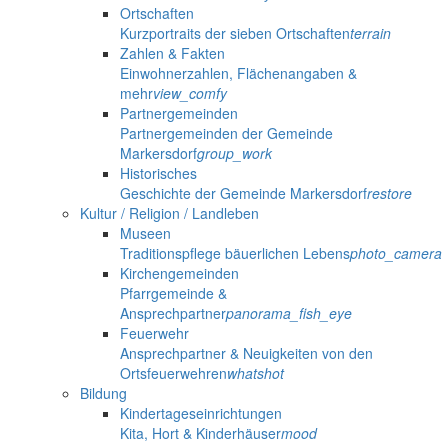
Ortschaften
Kurzportraits der sieben Ortschaften
terrain
Zahlen & Fakten
Einwohnerzahlen, Flächenangaben &
mehr
view_comfy
Partnergemeinden
Partnergemeinden der Gemeinde
Markersdorf
group_work
Historisches
Geschichte der Gemeinde Markersdorf
restore
Kultur / Religion / Landleben
Museen
Traditionspflege bäuerlichen Lebens
photo_camera
Kirchengemeinden
Pfarrgemeinde &
Ansprechpartner
panorama_fish_eye
Feuerwehr
Ansprechpartner & Neuigkeiten von den
Ortsfeuerwehren
whatshot
Bildung
Kindertageseinrichtungen
Kita, Hort & Kinderhäuser
mood