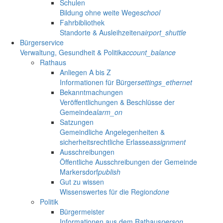
Schulen
Bildung ohne weite Wege
school
Fahrbibliothek
Standorte & Ausleihzeiten
airport_shuttle
Bürgerservice
Verwaltung, Gesundheit & Politik
account_balance
Rathaus
Anliegen A bis Z
Informationen für Bürger
settings_ethernet
Bekanntmachungen
Veröffentlichungen & Beschlüsse der
Gemeinde
alarm_on
Satzungen
Gemeindliche Angelegenheiten &
sicherheitsrechtliche Erlasse
assignment
Ausschreibungen
Öffentliche Ausschreibungen der Gemeinde
Markersdorf
publish
Gut zu wissen
Wissenswertes für die Region
done
Politik
Bürgermeister
Informationen aus dem Rathaus
person