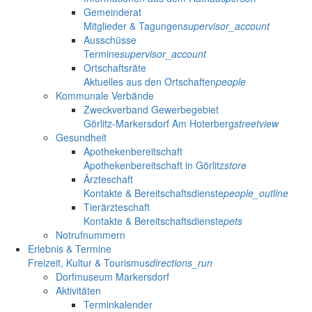
Gemeinderat
Mitglieder & Tagungen
supervisor_account
Ausschüsse
Termine
supervisor_account
Ortschaftsräte
Aktuelles aus den Ortschaften
people
Kommunale Verbände
Zweckverband Gewerbegebiet
Görlitz-Markersdorf Am Hoterberg
streetview
Gesundheit
Apothekenbereitschaft
Apothekenbereitschaft in Görlitz
store
Ärzteschaft
Kontakte & Bereitschaftsdienste
people_outline
Tierärzteschaft
Kontakte & Bereitschaftsdienste
pets
Notrufnummern
Erlebnis & Termine
Freizeit, Kultur & Tourismus
directions_run
Dorfmuseum Markersdorf
Aktivitäten
Terminkalender