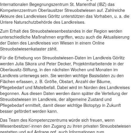
Internationalen Begegnungszentrum St. Marienthal (IBZ) das
Kompetenzzentrum Oberlausitzer Streuobstwiesen auf. Zahlreiche
Akteure des Landkreises Görlitz unterstützen das Vorhaben, u. a. die
Untere Naturschutzbehörde des Landkreises.
Zum Erhalt des Streuobstwiesenbestandes in der Region werden
unterschiedliche Maßnahmen ergriffen, wozu auch die Aktualisierung
der Daten des Landkreises von Wiesen in einem Online
Streuobstwiesenkataster zählt.
Für die Erhebung von Streuobstwiesen-Daten im Landkreis Görlitz
werden Julia Sikora und Peter Decker, Projektmitarbeitende in der
Oberlausitz-Stiftung, in den nächsten Wochen und Monaten im
Landkreis unterwegs sein. Sie werden wichtige Basisdaten zu den
Flächen erfassen, z. B. Größe, Obstart, Anzahl der Bäume,
Pflegebedarf und Mistelbefall. Dabei wird im Norden des Landkreises
begonnen. Aus diesen Daten werden dann später die Verteilung der
Streuobstwiesen im Landkreis, der allgemeine Zustand und
Pflegebedarf ermittelt, damit dieser wichtige Biotoptyp in Zukunft
besser gefördert werden kann.
Das Team des Kompetenzzentrums würde sich freuen, wenn
Wiesenbesitzer/-innen den Zugang zu ihren privaten Streuobstwiesen
gestatten und auf Anfrage ggf. auch Informationen zum