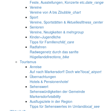
Feste, Ausstellungen, Konzerte etc.
date_range
Vereine
Vereine von A bis Z
bubble_chart
Sport
Vereine, Sportstätten & Aktuelles
fitness_center
Senioren
Vereine, Neuigkeiten & mehr
group
Kinder+Jugendliche
Tipps für Familien
child_care
Radfahren
Radwegenetz durch das sanfte
Hügelland
directions_bike
Tourismus
Anreise
Auf nach Markersdorf! Doch wie?
local_airport
Übernachtungen
Hotels & Pensionen
hotel
Sehenswert
Sehenswürdigkeiten der Gemeinde
Markersdorf
visibility
Ausflugsziele in der Region
Tipps für Sehenswertes im Umland
local_see