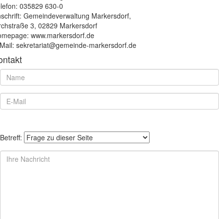
lefon: 035829 630-0
schrift: Gemeindeverwaltung Markersdorf,
rchstraße 3, 02829 Markersdorf
mepage: www.markersdorf.de
Mail: sekretariat@gemeinde-markersdorf.de
ontakt
Betreff: