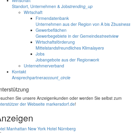
Wirtschaft
Standort, Unternehmen & Jobs
trending_up
Wirtschaft
Firmendatenbank
Unternehmen aus der Region von A bis Z
business
Gewerbeflächen
Gewerbegebiete in der Gemeinde
streetview
Wirtschaftsförderung
Mittelstandsfreundliches Klima
layers
Jobs
Jobangebote aus der Region
work
Unternehmerverband
Kontakt
Ansprechpartner
account_circle
nterstützung
suchen Sie unsere Anzeigenkunden oder werden Sie selbst zum
terstützer der Webseite markersdorf.de
!
Anzeigen
tel Manhattan New York
Hotel Nürnberg