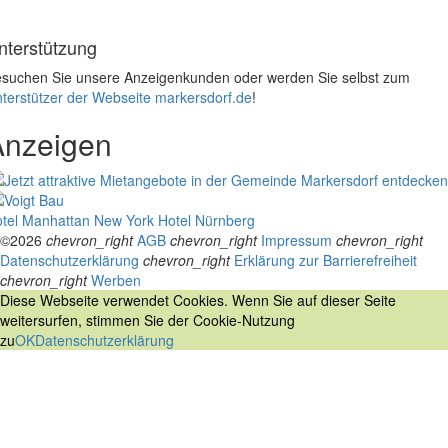
nterstützung
suchen Sie unsere Anzeigenkunden oder werden Sie selbst zum
terstützer der Webseite markersdorf.de
!
Anzeigen
tel Manhattan New York
Hotel Nürnberg
©2026
chevron_right
AGB
chevron_right
Impressum
chevron_right
Datenschutzerklärung
chevron_right
Erklärung zur Barrierefreiheit
chevron_right
Werben
Diese Webseite verwendet Cookies. Wenn Sie auf dieser Seite
weitersurfen, stimmen Sie der Cookie-Nutzung
zu
OK
Datenschutzerklärung