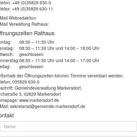
lefon: +49 (0)35829 630-0
lefax: +49 (0)35829 630-11
Mail Webredaktion:
Mail Verwaltung Rathaus:
ffnungszeiten Rathaus
ntag:
08:30 – 11:30 Uhr
enstag:
08:30 – 11:30 Uhr und 14:00 – 18:00 Uhr
ttwoch:
geschlossen
nnerstag:
08:30 – 11:30 Uhr und 14:00 – 17:00 Uhr
eitag:
geschlossen
ßerhalb der Öffnungszeiten können Termine vereinbart werden.
lefon: 035829 630-0
schrift: Gemeindeverwaltung Markersdorf,
rchstraße 3, 02829 Markersdorf
mepage: www.markersdorf.de
Mail: sekretariat@gemeinde-markersdorf.de
ontakt