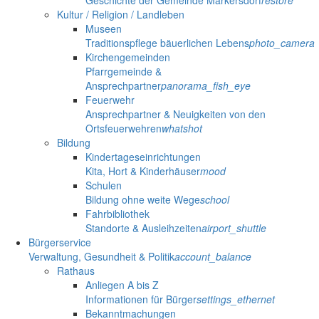
Geschichte der Gemeinde Markersdorf
restore
Kultur / Religion / Landleben
Museen
Traditionspflege bäuerlichen Lebens
photo_camera
Kirchengemeinden
Pfarrgemeinde &
Ansprechpartner
panorama_fish_eye
Feuerwehr
Ansprechpartner & Neuigkeiten von den
Ortsfeuerwehren
whatshot
Bildung
Kindertageseinrichtungen
Kita, Hort & Kinderhäuser
mood
Schulen
Bildung ohne weite Wege
school
Fahrbibliothek
Standorte & Ausleihzeiten
airport_shuttle
Bürgerservice
Verwaltung, Gesundheit & Politik
account_balance
Rathaus
Anliegen A bis Z
Informationen für Bürger
settings_ethernet
Bekanntmachungen