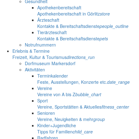
Gesundheit
Apothekenbereitschaft
Apothekenbereitschaft in Görlitz
store
Ärzteschaft
Kontakte & Bereitschaftsdienste
people_outline
Tierärzteschaft
Kontakte & Bereitschaftsdienste
pets
Notrufnummern
Erlebnis & Termine
Freizeit, Kultur & Tourismus
directions_run
Dorfmuseum Markersdorf
Aktivitäten
Terminkalender
Feste, Ausstellungen, Konzerte etc.
date_range
Vereine
Vereine von A bis Z
bubble_chart
Sport
Vereine, Sportstätten & Aktuelles
fitness_center
Senioren
Vereine, Neuigkeiten & mehr
group
Kinder+Jugendliche
Tipps für Familien
child_care
Radfahren