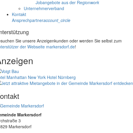
Jobangebote aus der Region
work
Unternehmerverband
Kontakt
Ansprechpartner
account_circle
nterstützung
suchen Sie unsere Anzeigenkunden oder werden Sie selbst zum
terstützer der Webseite markersdorf.de
!
Anzeigen
tel Manhattan New York
Hotel Nürnberg
ontakt
emeinde Markersdorf
rchstraße 3
829 Markersdorf