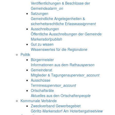
Veröffentlichungen & Beschlüsse der
Gemeinde
alarm_on
Satzungen
Gemeindliche Angelegenheiten &
sicherheitsrechtliche Erlasse
assignment
Ausschreibungen
Öffentliche Ausschreibungen der Gemeinde
Markersdorf
publish
Gut zu wissen
Wissenswertes für die Region
done
Politik
Bürgermeister
Informationen aus dem Rathaus
person
Gemeinderat
Mitglieder & Tagungen
supervisor_account
Ausschüsse
Termine
supervisor_account
Ortschaftsräte
Aktuelles aus den Ortschaften
people
Kommunale Verbände
Zweckverband Gewerbegebiet
Görlitz-Markersdorf Am Hoterberg
streetview