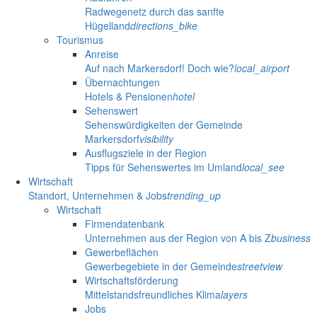
Radwegenetz durch das sanfte
Hügelland
directions_bike
Tourismus
Anreise
Auf nach Markersdorf! Doch wie?
local_airport
Übernachtungen
Hotels & Pensionen
hotel
Sehenswert
Sehenswürdigkeiten der Gemeinde
Markersdorf
visibility
Ausflugsziele in der Region
Tipps für Sehenswertes im Umland
local_see
Wirtschaft
Standort, Unternehmen & Jobs
trending_up
Wirtschaft
Firmendatenbank
Unternehmen aus der Region von A bis Z
business
Gewerbeflächen
Gewerbegebiete in der Gemeinde
streetview
Wirtschaftsförderung
Mittelstandsfreundliches Klima
layers
Jobs