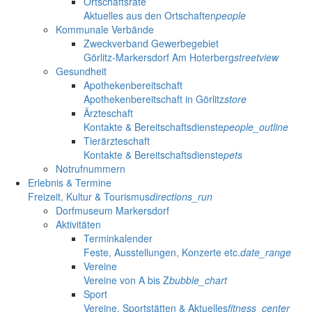
Ortschaftsräte
Aktuelles aus den Ortschaften
people
Kommunale Verbände
Zweckverband Gewerbegebiet
Görlitz-Markersdorf Am Hoterberg
streetview
Gesundheit
Apothekenbereitschaft
Apothekenbereitschaft in Görlitz
store
Ärzteschaft
Kontakte & Bereitschaftsdienste
people_outline
Tierärzteschaft
Kontakte & Bereitschaftsdienste
pets
Notrufnummern
Erlebnis & Termine
Freizeit, Kultur & Tourismus
directions_run
Dorfmuseum Markersdorf
Aktivitäten
Terminkalender
Feste, Ausstellungen, Konzerte etc.
date_range
Vereine
Vereine von A bis Z
bubble_chart
Sport
Vereine, Sportstätten & Aktuelles
fitness_center