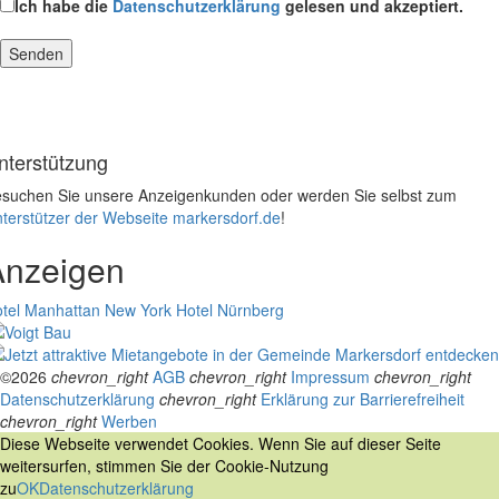
Ich habe die
Datenschutzerklärung
gelesen und akzeptiert.
nterstützung
suchen Sie unsere Anzeigenkunden oder werden Sie selbst zum
terstützer der Webseite markersdorf.de
!
Anzeigen
tel Manhattan New York
Hotel Nürnberg
©2026
chevron_right
AGB
chevron_right
Impressum
chevron_right
Datenschutzerklärung
chevron_right
Erklärung zur Barrierefreiheit
chevron_right
Werben
Diese Webseite verwendet Cookies. Wenn Sie auf dieser Seite
weitersurfen, stimmen Sie der Cookie-Nutzung
zu
OK
Datenschutzerklärung