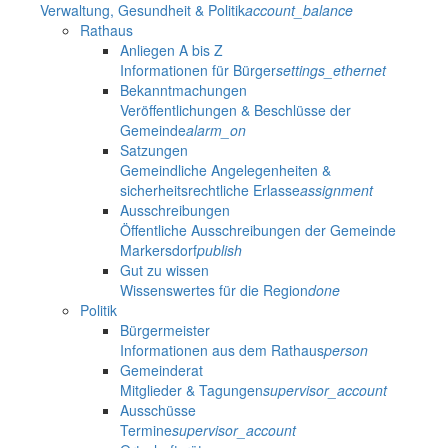
Verwaltung, Gesundheit & Politik
account_balance
Rathaus
Anliegen A bis Z
Informationen für Bürger
settings_ethernet
Bekanntmachungen
Veröffentlichungen & Beschlüsse der
Gemeinde
alarm_on
Satzungen
Gemeindliche Angelegenheiten &
sicherheitsrechtliche Erlasse
assignment
Ausschreibungen
Öffentliche Ausschreibungen der Gemeinde
Markersdorf
publish
Gut zu wissen
Wissenswertes für die Region
done
Politik
Bürgermeister
Informationen aus dem Rathaus
person
Gemeinderat
Mitglieder & Tagungen
supervisor_account
Ausschüsse
Termine
supervisor_account