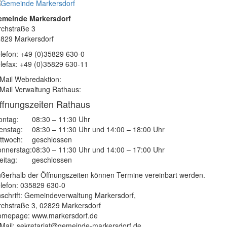
emeinde Markersdorf
rchstraße 3
829 Markersdorf
lefon: +49 (0)35829 630-0
lefax: +49 (0)35829 630-11
Mail Webredaktion:
Mail Verwaltung Rathaus:
ffnungszeiten Rathaus
ntag:
08:30 – 11:30 Uhr
enstag:
08:30 – 11:30 Uhr und 14:00 – 18:00 Uhr
ttwoch:
geschlossen
nnerstag:
08:30 – 11:30 Uhr und 14:00 – 17:00 Uhr
eitag:
geschlossen
ßerhalb der Öffnungszeiten können Termine vereinbart werden.
lefon: 035829 630-0
schrift: Gemeindeverwaltung Markersdorf,
rchstraße 3, 02829 Markersdorf
mepage: www.markersdorf.de
Mail: sekretariat@gemeinde-markersdorf.de