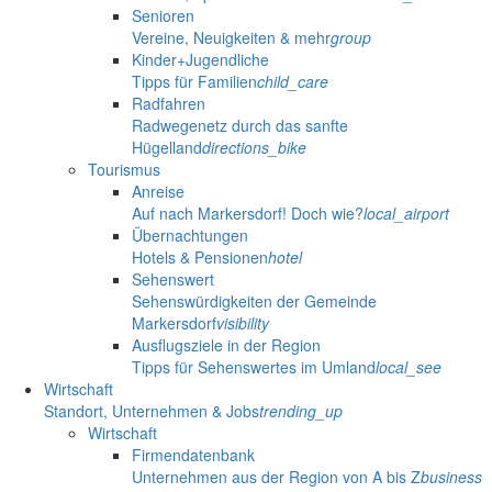
Senioren
Vereine, Neuigkeiten & mehr
group
Kinder+Jugendliche
Tipps für Familien
child_care
Radfahren
Radwegenetz durch das sanfte
Hügelland
directions_bike
Tourismus
Anreise
Auf nach Markersdorf! Doch wie?
local_airport
Übernachtungen
Hotels & Pensionen
hotel
Sehenswert
Sehenswürdigkeiten der Gemeinde
Markersdorf
visibility
Ausflugsziele in der Region
Tipps für Sehenswertes im Umland
local_see
Wirtschaft
Standort, Unternehmen & Jobs
trending_up
Wirtschaft
Firmendatenbank
Unternehmen aus der Region von A bis Z
business