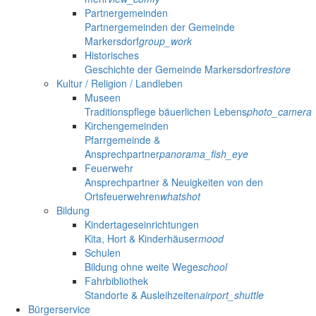
Partnergemeinden
Partnergemeinden der Gemeinde
Markersdorf
group_work
Historisches
Geschichte der Gemeinde Markersdorf
restore
Kultur / Religion / Landleben
Museen
Traditionspflege bäuerlichen Lebens
photo_camera
Kirchengemeinden
Pfarrgemeinde &
Ansprechpartner
panorama_fish_eye
Feuerwehr
Ansprechpartner & Neuigkeiten von den
Ortsfeuerwehren
whatshot
Bildung
Kindertageseinrichtungen
Kita, Hort & Kinderhäuser
mood
Schulen
Bildung ohne weite Wege
school
Fahrbibliothek
Standorte & Ausleihzeiten
airport_shuttle
Bürgerservice