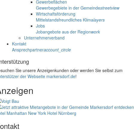
Gewerbeflächen
Gewerbegebiete in der Gemeinde
streetview
Wirtschaftsförderung
Mittelstandsfreundliches Klima
layers
Jobs
Jobangebote aus der Region
work
Unternehmerverband
Kontakt
Ansprechpartner
account_circle
nterstützung
suchen Sie unsere Anzeigenkunden oder werden Sie selbst zum
terstützer der Webseite markersdorf.de
!
Anzeigen
tel Manhattan New York
Hotel Nürnberg
ontakt