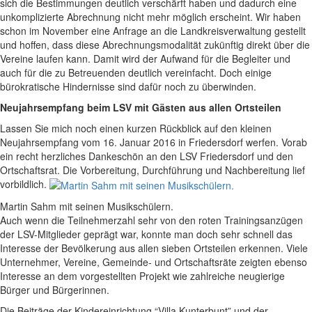
sich die Bestimmungen deutlich verschärft haben und dadurch eine
unkomplizierte Abrechnung nicht mehr möglich erscheint. Wir haben
schon im November eine Anfrage an die Landkreisverwaltung gestellt
und hoffen, dass diese Abrechnungsmodalität zukünftig direkt über die
Vereine laufen kann. Damit wird der Aufwand für die Begleiter und
auch für die zu Betreuenden deutlich vereinfacht. Doch einige
bürokratische Hindernisse sind dafür noch zu überwinden.
Neujahrsempfang beim LSV mit Gästen aus allen Ortsteilen
Lassen Sie mich noch einen kurzen Rückblick auf den kleinen
Neujahrsempfang vom 16. Januar 2016 in Friedersdorf werfen. Vorab
ein recht herzliches Dankeschön an den LSV Friedersdorf und den
Ortschaftsrat. Die Vorbereitung, Durchführung und Nachbereitung lief
vorbildlich.
Martin Sahm mit seinen Musikschülern.
Auch wenn die Teilnehmerzahl sehr von den roten Trainingsanzügen
der LSV-Mitglieder geprägt war, konnte man doch sehr schnell das
Interesse der Bevölkerung aus allen sieben Ortsteilen erkennen. Viele
Unternehmer, Vereine, Gemeinde- und Ortschaftsräte zeigten ebenso
Interesse an dem vorgestellten Projekt wie zahlreiche neugierige
Bürger und Bürgerinnen.
Die Beiträge der Kindereinrichtung “Villa Kunterbunt” und der