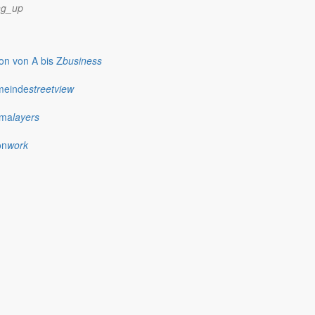
seiner Funktion als Gemeinderat und als Mitglied des Vorstandes des
ng_up
n von A bis Z
business
orf müssen die Wahlergebnisse noch einmal neu veröffentlicht werden
meinde
streetview
svorsteher vereidigen.
ima
layers
on
work
 reden und gemeinsame Ziele zu definieren.
zierung der Mitglieder ist durch einen Beschluss entschieden.
feld der Gemeinderatssitzungen in der Zusammenkunft der
Gemeinde schaffen und die Ortsvorsteher aus den Reihen der
schaftsräte, um mit anderen freiwilligen Bürgern alle Wahllokale