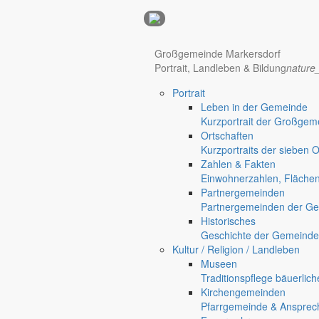
Anzeigen
Großgemeinde Markersdorf
Portrait, Landleben & Bildung
nature
Portrait
Leben in der Gemeinde
Kurzportrait der Großgem
Ortschaften
Kurzportraits der sieben 
Zahlen & Fakten
Einwohnerzahlen, Fläche
Partnergemeinden
Partnergemeinden der Ge
Historisches
Geschichte der Gemeinde
Kultur / Religion / Landleben
Hotel Manhattan New York
Hotel Nürnberg
Museen
Regional werben auf markersdorf.de!
anzeigen@gemeinde-markers
Traditionspflege bäuerlic
Home
Kirchengemeinden
Markersdorf
Pfarrgemeinde & Ansprec
Deutsch-Paulsdorf