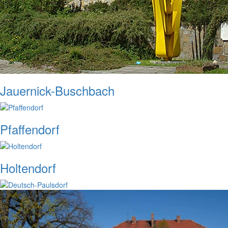
Jauernick-Buschbach
Pfaffendorf
Holtendorf