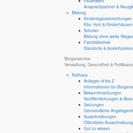
Feuerwehr
Holtendorf
Ansprechpartner & Neuigk
Gersdorf
Bildung
Kindertageseinrichtungen
Friedersdorf
Kita, Hort & Kinderhäuser
Pfaffendorf
Schulen
Jauernick-Buschbach
Bildung ohne weite Wege
Fahrbibliothek
Bürgermeister August 2014
Standorte & Ausleihzeiten
Bürgerservice
Bürgermeister
Verwaltung, Gesundheit & Politik
acc
26. Juli 2014
Rathaus
Beitragsnavigation
Anliegen A bis Z
Informationen für Bürger
s
chevron_right
Bekanntmachungen
chevron_left
Veröffentlichungen & Bes
Wir sind Fußballweltmeister und können erhobenen Hauptes in jedes Ur
Satzungen
einfach das beste Team.
Gemeindliche Angelegenhei
Ausschreibungen
“Seltsam: Alle wollen in Urlaub fahren,
Öffentliche Ausschreibun
möglichst ganz, ganz weit weg.
Gut zu wissen