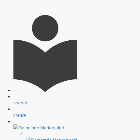
. Die Lehrer, Erzieher und die Hausmeister haben sich sehr viel Mühe
inder an die Verkehrsordnung auf dem Parkplatz. Die einzige Zufahrt
es Halteverbot. Wir haben des öfteren Diskussionen zwischen den
ann auf den Krankenwagen warten muss, muss man sich die Zeit auch
search
create