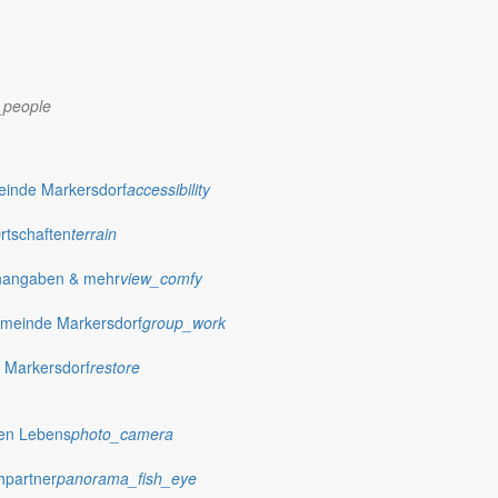
_people
einde Markersdorf
accessibility
Ortschaften
terrain
nangaben & mehr
view_comfy
meinde Markersdorf
group_work
 Markersdorf
restore
dorf.de
hen Lebens
photo_camera
hpartner
panorama_fish_eye