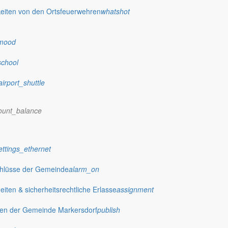
eiten von den Ortsfeuerwehren
whatshot
mood
school
airport_shuttle
ount_balance
ettings_ethernet
chlüsse der Gemeinde
alarm_on
laubsland reisen, denn kurioserweise gönnt man fast überall der deuts
ten & sicherheitsrechtliche Erlasse
assignment
gen der Gemeinde Markersdorf
publish