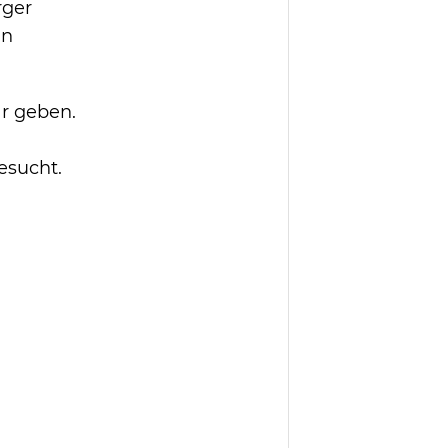
rger
nn
r geben.
esucht.