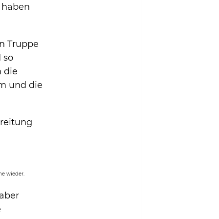
n haben
en Truppe
 so
n die
im und die
reitung
e wieder.
 aber
e