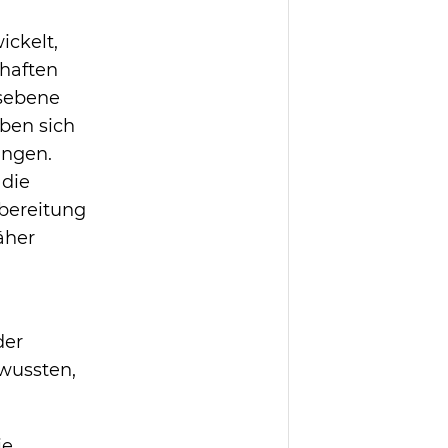
ickelt,
haften
nsebene
ben sich
ungen.
 die
bereitung
äher
der
 wussten,
ie