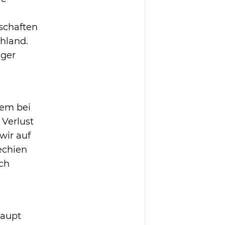
schaften
chland.
ager
lem bei
 Verlust
wir auf
echien
ch
haupt