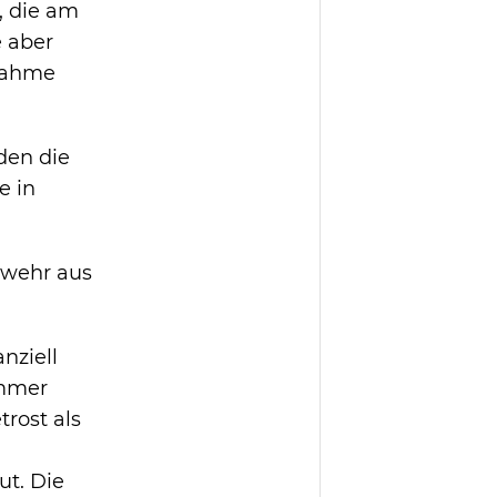
, die am
e aber
lnahme
den die
e in
rwehr aus
nziell
immer
rost als
ut. Die