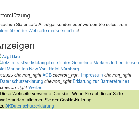
nterstützung
suchen Sie unsere Anzeigenkunden oder werden Sie selbst zum
terstützer der Webseite markersdorf.de
!
Anzeigen
tel Manhattan New York
Hotel Nürnberg
©2026
chevron_right
AGB
chevron_right
Impressum
chevron_right
Datenschutzerklärung
chevron_right
Erklärung zur Barrierefreiheit
chevron_right
Werben
Diese Webseite verwendet Cookies. Wenn Sie auf dieser Seite
weitersurfen, stimmen Sie der Cookie-Nutzung
zu
OK
Datenschutzerklärung