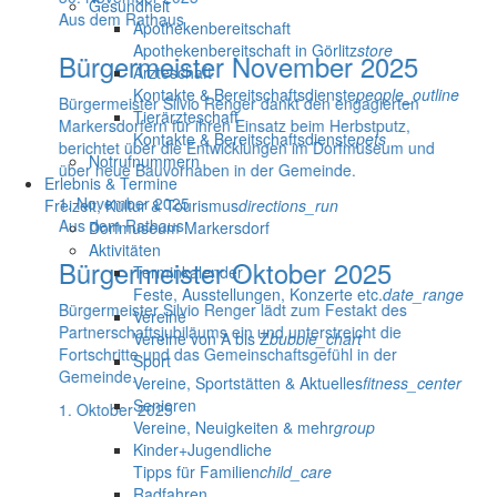
Gesundheit
Aus dem Rathaus
Apothekenbereitschaft
Apothekenbereitschaft in Görlitz
store
Bürgermeister November 2025
Ärzteschaft
Kontakte & Bereitschaftsdienste
people_outline
Bürgermeister Silvio Renger dankt den engagierten
Tierärzteschaft
Markersdorfern für ihren Einsatz beim Herbstputz,
Kontakte & Bereitschaftsdienste
pets
berichtet über die Entwicklungen im Dorfmuseum und
Notrufnummern
über neue Bauvorhaben in der Gemeinde.
Erlebnis & Termine
1. November 2025
Freizeit, Kultur & Tourismus
directions_run
Aus dem Rathaus
Dorfmuseum Markersdorf
Aktivitäten
Bürgermeister Oktober 2025
Terminkalender
Feste, Ausstellungen, Konzerte etc.
date_range
Bürgermeister Silvio Renger lädt zum Festakt des
Vereine
Partnerschaftsjubiläums ein und unterstreicht die
Vereine von A bis Z
bubble_chart
Fortschritte und das Gemeinschaftsgefühl in der
Sport
Gemeinde.
Vereine, Sportstätten & Aktuelles
fitness_center
Senioren
1. Oktober 2025
Vereine, Neuigkeiten & mehr
group
Kinder+Jugendliche
Tipps für Familien
child_care
Radfahren