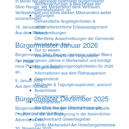
In seiner Neujahrsrede beschreibt Bürgermeister
Veröffentlichungen & Beschlüsse der
Silvio Renger, wie Markersdorf dank Vertrauen,
Gemeinde
alarm_on
Verlässlichkeit und eines starken Miteinanders weiter
Satzungen
voranschreitet.
Gemeindliche Angelegenheiten &
18. Januar 2026
sicherheitsrechtliche Erlasse
assignment
Aus dem Rathaus
Ausschreibungen
Öffentliche Ausschreibungen der Gemeinde
Bürgermeister Januar 2026
Markersdorf
publish
Gut zu wissen
Bürgermeister Silvio Renger zieht eine positive Bilanz
Wissenswertes für die Region
done
des vergangenen Jahres in Markersdorf und kündigt
Politik
neue Projekte und Beteiligungsmöglichkeiten für 2026
Bürgermeister
an.
Informationen aus dem Rathaus
person
Gemeinderat
5. Januar 2026
Mitglieder & Tagungen
supervisor_account
Aus dem Rathaus
Ausschüsse
Termine
supervisor_account
Bürgermeister Dezember 2025
Ortschaftsräte
Aktuelles aus den Ortschaften
people
Bürgermeister Silvio Renger informiert über aktuelle
Kommunale Verbände
Projekte und lädt zur Begegnung in der besinnlichen
Zweckverband Gewerbegebiet
Adventszeit ein.
Görlitz-Markersdorf Am Hoterberg
streetview
30. November 2025