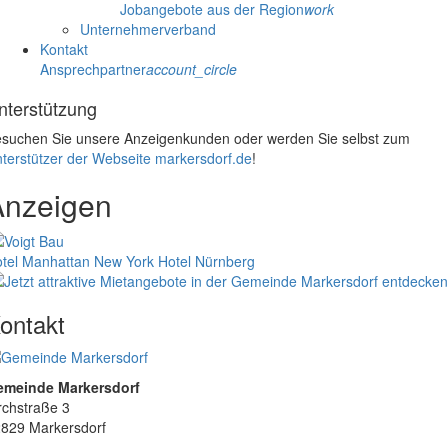
Jobangebote aus der Region
work
Unternehmerverband
Kontakt
Ansprechpartner
account_circle
nterstützung
suchen Sie unsere Anzeigenkunden oder werden Sie selbst zum
terstützer der Webseite markersdorf.de
!
Anzeigen
tel Manhattan New York
Hotel Nürnberg
ontakt
emeinde Markersdorf
rchstraße 3
829 Markersdorf