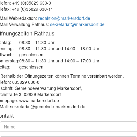
lefon: +49 (0)35829 630-0
lefax: +49 (0)35829 630-11
Mail Webredaktion:
redaktion@markersdorf.de
Mail Verwaltung Rathaus:
sekretariat@markersdorf.de
ffnungszeiten Rathaus
ntag:
08:30 – 11:30 Uhr
enstag:
08:30 – 11:30 Uhr und 14:00 – 18:00 Uhr
ttwoch:
geschlossen
nnerstag:
08:30 – 11:30 Uhr und 14:00 – 17:00 Uhr
eitag:
geschlossen
ßerhalb der Öffnungszeiten können Termine vereinbart werden.
lefon: 035829 630-0
schrift: Gemeindeverwaltung Markersdorf,
rchstraße 3, 02829 Markersdorf
mepage: www.markersdorf.de
Mail: sekretariat@gemeinde-markersdorf.de
ontakt