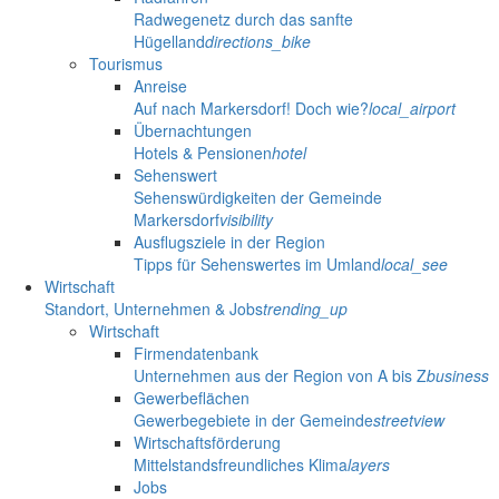
Radwegenetz durch das sanfte
Hügelland
directions_bike
Tourismus
Anreise
Auf nach Markersdorf! Doch wie?
local_airport
Übernachtungen
Hotels & Pensionen
hotel
Sehenswert
Sehenswürdigkeiten der Gemeinde
Markersdorf
visibility
Ausflugsziele in der Region
Tipps für Sehenswertes im Umland
local_see
Wirtschaft
Standort, Unternehmen & Jobs
trending_up
Wirtschaft
Firmendatenbank
Unternehmen aus der Region von A bis Z
business
Gewerbeflächen
Gewerbegebiete in der Gemeinde
streetview
Wirtschaftsförderung
Mittelstandsfreundliches Klima
layers
Jobs