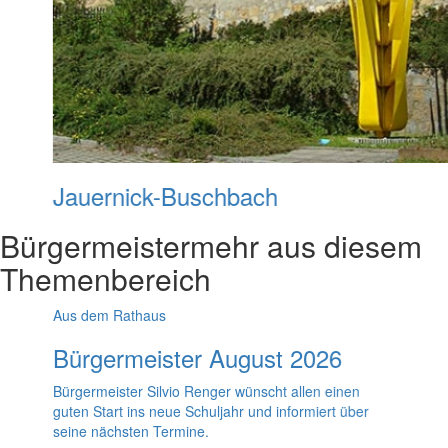
Jauernick-Buschbach
Bürgermeister
mehr aus diesem
Themenbereich
Aus dem Rathaus
Bürgermeister August 2026
Bürgermeister Silvio Renger wünscht allen einen
guten Start ins neue Schuljahr und informiert über
seine nächsten Termine.