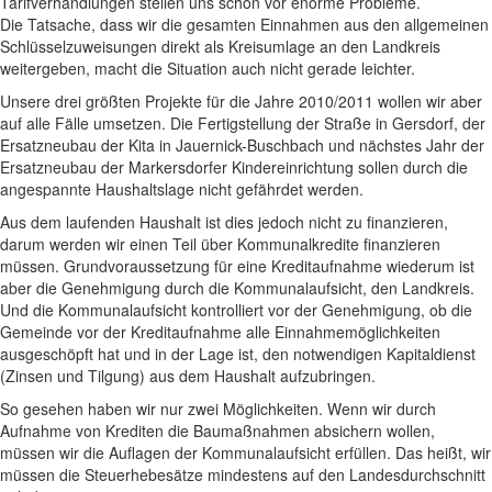
Tarifverhandlungen stellen uns schon vor enorme Probleme.
Die Tatsache, dass wir die gesamten Einnahmen aus den allgemeinen
Schlüsselzuweisungen direkt als Kreisumlage an den Landkreis
weitergeben, macht die Situation auch nicht gerade leichter.
Unsere drei größten Projekte für die Jahre 2010/2011 wollen wir aber
auf alle Fälle umsetzen. Die Fertigstellung der Straße in Gersdorf, der
Ersatzneubau der Kita in Jauernick-Buschbach und nächstes Jahr der
Ersatzneubau der Markersdorfer Kindereinrichtung sollen durch die
angespannte Haushaltslage nicht gefährdet werden.
Aus dem laufenden Haushalt ist dies jedoch nicht zu finanzieren,
darum werden wir einen Teil über Kommunalkredite finanzieren
müssen. Grundvoraussetzung für eine Kreditaufnahme wiederum ist
aber die Genehmigung durch die Kommunalaufsicht, den Landkreis.
Und die Kommunalaufsicht kontrolliert vor der Genehmigung, ob die
Gemeinde vor der Kreditaufnahme alle Einnahmemöglichkeiten
ausgeschöpft hat und in der Lage ist, den notwendigen Kapitaldienst
(Zinsen und Tilgung) aus dem Haushalt aufzubringen.
So gesehen haben wir nur zwei Möglichkeiten. Wenn wir durch
Aufnahme von Krediten die Baumaßnahmen absichern wollen,
müssen wir die Auflagen der Kommunalaufsicht erfüllen. Das heißt, wir
müssen die Steuerhebesätze mindestens auf den Landesdurchschnitt