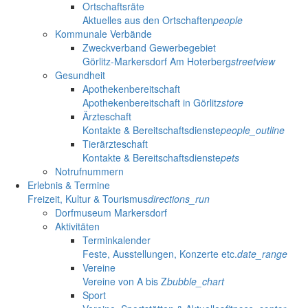
Ortschaftsräte
Aktuelles aus den Ortschaften
people
Kommunale Verbände
Zweckverband Gewerbegebiet
Görlitz-Markersdorf Am Hoterberg
streetview
Gesundheit
Apothekenbereitschaft
Apothekenbereitschaft in Görlitz
store
Ärzteschaft
Kontakte & Bereitschaftsdienste
people_outline
Tierärzteschaft
Kontakte & Bereitschaftsdienste
pets
Notrufnummern
Erlebnis & Termine
Freizeit, Kultur & Tourismus
directions_run
Dorfmuseum Markersdorf
Aktivitäten
Terminkalender
Feste, Ausstellungen, Konzerte etc.
date_range
Vereine
Vereine von A bis Z
bubble_chart
Sport