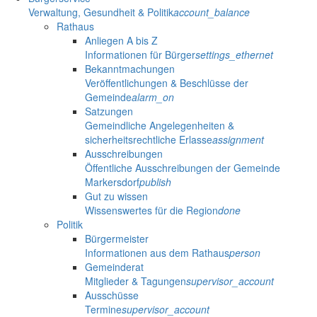
Verwaltung, Gesundheit & Politik
account_balance
Rathaus
Anliegen A bis Z
Informationen für Bürger
settings_ethernet
Bekanntmachungen
Veröffentlichungen & Beschlüsse der
Gemeinde
alarm_on
Satzungen
Gemeindliche Angelegenheiten &
sicherheitsrechtliche Erlasse
assignment
Ausschreibungen
Öffentliche Ausschreibungen der Gemeinde
Markersdorf
publish
Gut zu wissen
Wissenswertes für die Region
done
Politik
Bürgermeister
Informationen aus dem Rathaus
person
Gemeinderat
Mitglieder & Tagungen
supervisor_account
Ausschüsse
Termine
supervisor_account