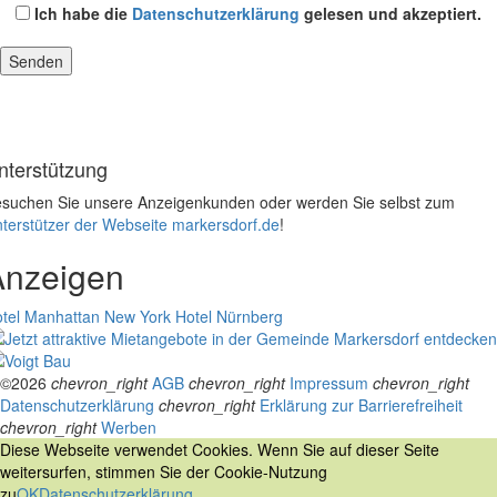
Ich habe die
Datenschutzerklärung
gelesen und akzeptiert.
nterstützung
suchen Sie unsere Anzeigenkunden oder werden Sie selbst zum
terstützer der Webseite markersdorf.de
!
Anzeigen
tel Manhattan New York
Hotel Nürnberg
©2026
chevron_right
AGB
chevron_right
Impressum
chevron_right
Datenschutzerklärung
chevron_right
Erklärung zur Barrierefreiheit
chevron_right
Werben
Diese Webseite verwendet Cookies. Wenn Sie auf dieser Seite
weitersurfen, stimmen Sie der Cookie-Nutzung
zu
OK
Datenschutzerklärung