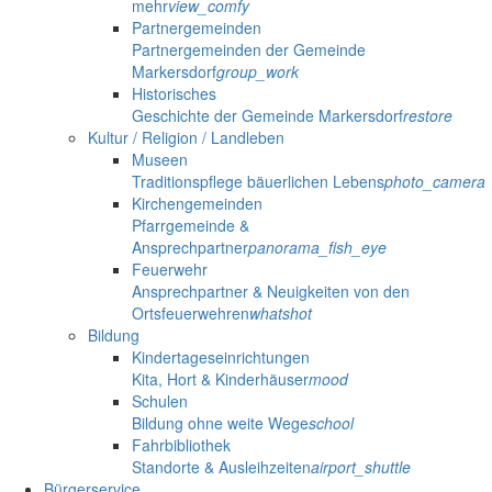
mehr
view_comfy
Partnergemeinden
Partnergemeinden der Gemeinde
Markersdorf
group_work
Historisches
Geschichte der Gemeinde Markersdorf
restore
Kultur / Religion / Landleben
Museen
Traditionspflege bäuerlichen Lebens
photo_camera
Kirchengemeinden
Pfarrgemeinde &
Ansprechpartner
panorama_fish_eye
Feuerwehr
Ansprechpartner & Neuigkeiten von den
Ortsfeuerwehren
whatshot
Bildung
Kindertageseinrichtungen
Kita, Hort & Kinderhäuser
mood
Schulen
Bildung ohne weite Wege
school
Fahrbibliothek
Standorte & Ausleihzeiten
airport_shuttle
Bürgerservice