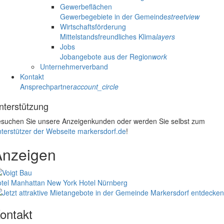
Gewerbeflächen
Gewerbegebiete in der Gemeinde
streetview
Wirtschaftsförderung
Mittelstandsfreundliches Klima
layers
Jobs
Jobangebote aus der Region
work
Unternehmerverband
Kontakt
Ansprechpartner
account_circle
nterstützung
suchen Sie unsere Anzeigenkunden oder werden Sie selbst zum
terstützer der Webseite markersdorf.de
!
Anzeigen
tel Manhattan New York
Hotel Nürnberg
ontakt