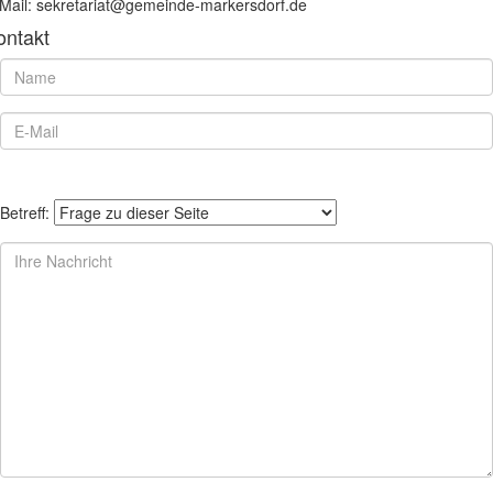
Mail: sekretariat@gemeinde-markersdorf.de
ontakt
Betreff: