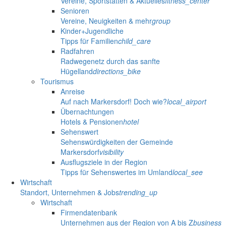
Vereine, Sportstätten & Aktuelles
fitness_center
Senioren
Vereine, Neuigkeiten & mehr
group
Kinder+Jugendliche
Tipps für Familien
child_care
Radfahren
Radwegenetz durch das sanfte
Hügelland
directions_bike
Tourismus
Anreise
Auf nach Markersdorf! Doch wie?
local_airport
Übernachtungen
Hotels & Pensionen
hotel
Sehenswert
Sehenswürdigkeiten der Gemeinde
Markersdorf
visibility
Ausflugsziele in der Region
Tipps für Sehenswertes im Umland
local_see
Wirtschaft
Standort, Unternehmen & Jobs
trending_up
Wirtschaft
Firmendatenbank
Unternehmen aus der Region von A bis Z
business