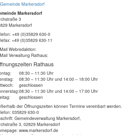
emeinde Markersdorf
rchstraße 3
829 Markersdorf
lefon: +49 (0)35829 630-0
lefax: +49 (0)35829 630-11
Mail Webredaktion:
Mail Verwaltung Rathaus:
ffnungszeiten Rathaus
ntag:
08:30 – 11:30 Uhr
enstag:
08:30 – 11:30 Uhr und 14:00 – 18:00 Uhr
ttwoch:
geschlossen
nnerstag:
08:30 – 11:30 Uhr und 14:00 – 17:00 Uhr
eitag:
geschlossen
ßerhalb der Öffnungszeiten können Termine vereinbart werden.
lefon: 035829 630-0
schrift: Gemeindeverwaltung Markersdorf,
rchstraße 3, 02829 Markersdorf
mepage: www.markersdorf.de