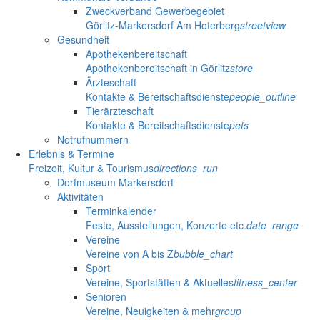
Zweckverband Gewerbegebiet
Görlitz-Markersdorf Am Hoterberg
streetview
Gesundheit
Apothekenbereitschaft
Apothekenbereitschaft in Görlitz
store
Ärzteschaft
Kontakte & Bereitschaftsdienste
people_outline
Tierärzteschaft
Kontakte & Bereitschaftsdienste
pets
Notrufnummern
Erlebnis & Termine
Freizeit, Kultur & Tourismus
directions_run
Dorfmuseum Markersdorf
Aktivitäten
Terminkalender
Feste, Ausstellungen, Konzerte etc.
date_range
Vereine
Vereine von A bis Z
bubble_chart
Sport
Vereine, Sportstätten & Aktuelles
fitness_center
Senioren
Vereine, Neuigkeiten & mehr
group