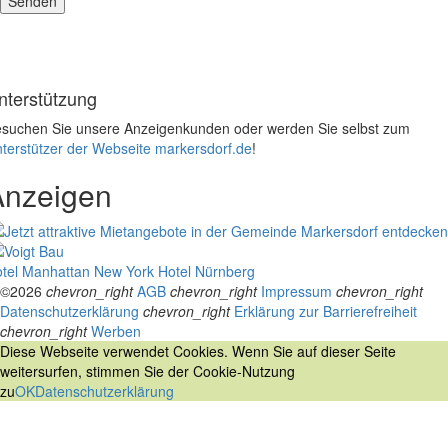
nterstützung
suchen Sie unsere Anzeigenkunden oder werden Sie selbst zum
terstützer der Webseite markersdorf.de
!
Anzeigen
tel Manhattan New York
Hotel Nürnberg
©2026
chevron_right
AGB
chevron_right
Impressum
chevron_right
Datenschutzerklärung
chevron_right
Erklärung zur Barrierefreiheit
chevron_right
Werben
Diese Webseite verwendet Cookies. Wenn Sie auf dieser Seite
weitersurfen, stimmen Sie der Cookie-Nutzung
zu
OK
Datenschutzerklärung