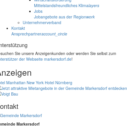
Mittelstandsfreundliches Klima
layers
Jobs
Jobangebote aus der Region
work
Unternehmerverband
Kontakt
Ansprechpartner
account_circle
nterstützung
suchen Sie unsere Anzeigenkunden oder werden Sie selbst zum
terstützer der Webseite markersdorf.de
!
Anzeigen
tel Manhattan New York
Hotel Nürnberg
ontakt
emeinde Markersdorf