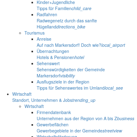
Kinder+Jugendliche
Tipps für Familien
child_care
Radfahren
Radwegenetz durch das sanfte
Hügelland
directions_bike
Tourismus
Anreise
Auf nach Markersdorf! Doch wie?
local_airport
Übernachtungen
Hotels & Pensionen
hotel
Sehenswert
Sehenswürdigkeiten der Gemeinde
Markersdorf
visibility
Ausflugsziele in der Region
Tipps für Sehenswertes im Umland
local_see
Wirtschaft
Standort, Unternehmen & Jobs
trending_up
Wirtschaft
Firmendatenbank
Unternehmen aus der Region von A bis Z
business
Gewerbeflächen
Gewerbegebiete in der Gemeinde
streetview
Wirtschaftsförderung