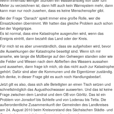
Wenn innerhalb weniger Stunden ein Wasseranstieg von über fünf
Meter zu verzeichnen ist, dann hilft auch kein Warnsystem mehr, dann
kann man nur noch zusehen, dass es keine Menschenopfer gibt.
Bei der Frage “Danach” spielt immer eine große Rolle, wer die
Einsatzkosten übernimmt. Wir hatten das gleiche Problem auch schon
bei der Vogelgrippe.
Es ist normal, dass eine Katastrophe ausgerufen wird, wenn das
Ereignis eintritt, dann bezahlt das Land oder der Kreis.
Für mich ist es aber unverständlich, dass sie aufgehoben wird, bevor
die Auswirkungen der Katastrophe beseitigt sind. Wenn ich mir
ansehe, wie lange die Müllberge auf den Gehwegen standen oder wie
die Felder und Wiesen nach dem Abfließen des Wassers aussahen
und aussehen, dann frage ich mich, ob das nicht auch zur Katastrophe
gehört. Dafür sind aber die Kommunen und die Eigentümer zuständig.
Ich denke, in dieser Frage gibt es auch noch Handlungsbedarf.
Jetzt gilt es also, dass sich alle Beteiligten an einen Tisch setzen und
schnellstmöglich das Augusthochwasser auswerten. Und das ist keine
Frage zwischen dem Landrat und dem OB von Görlitz. Das ist ein
Problem von Jonsdorf bis Schleife und von Lodenau bis Tetta. Die
außerordentliche Zusammenkunft der Gemeinden des Landkreises
am 24. August 2010 beim Kreisvorstand des Sächsischen Städte- und