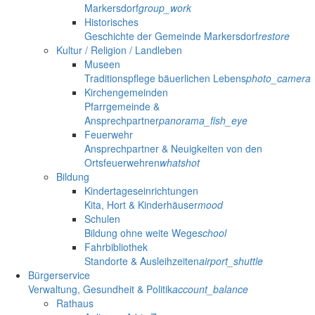
Markersdorf
group_work
Historisches
Geschichte der Gemeinde Markersdorf
restore
Kultur / Religion / Landleben
Museen
Traditionspflege bäuerlichen Lebens
photo_camera
Kirchengemeinden
Pfarrgemeinde &
Ansprechpartner
panorama_fish_eye
Feuerwehr
Ansprechpartner & Neuigkeiten von den
Ortsfeuerwehren
whatshot
Bildung
Kindertageseinrichtungen
Kita, Hort & Kinderhäuser
mood
Schulen
Bildung ohne weite Wege
school
Fahrbibliothek
Standorte & Ausleihzeiten
airport_shuttle
Bürgerservice
Verwaltung, Gesundheit & Politik
account_balance
Rathaus