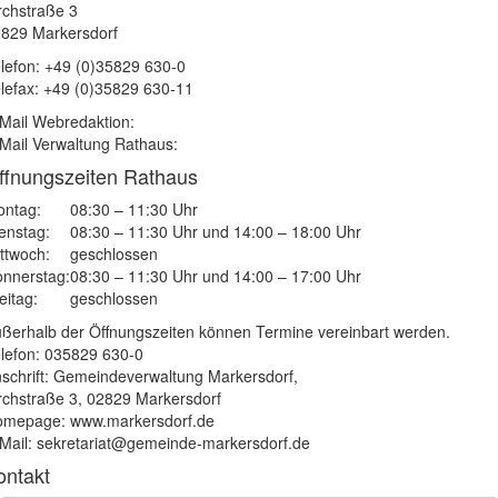
rchstraße 3
829 Markersdorf
lefon: +49 (0)35829 630-0
lefax: +49 (0)35829 630-11
Mail Webredaktion:
Mail Verwaltung Rathaus:
ffnungszeiten Rathaus
ntag:
08:30 – 11:30 Uhr
enstag:
08:30 – 11:30 Uhr und 14:00 – 18:00 Uhr
ttwoch:
geschlossen
nnerstag:
08:30 – 11:30 Uhr und 14:00 – 17:00 Uhr
eitag:
geschlossen
ßerhalb der Öffnungszeiten können Termine vereinbart werden.
lefon: 035829 630-0
schrift: Gemeindeverwaltung Markersdorf,
rchstraße 3, 02829 Markersdorf
mepage: www.markersdorf.de
Mail: sekretariat@gemeinde-markersdorf.de
ontakt