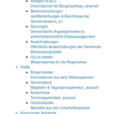
Anliegen A bis Z
Informationen für Bürger
settings_ethernet
Bekanntmachungen
Veröffentlichungen & Beschlüsse der
Gemeinde
alarm_on
Satzungen
Gemeindliche Angelegenheiten &
sicherheitsrechtliche Erlasse
assignment
Ausschreibungen
Öffentliche Ausschreibungen der Gemeinde
Markersdorf
publish
Gut zu wissen
Wissenswertes für die Region
done
Politik
Bürgermeister
Informationen aus dem Rathaus
person
Gemeinderat
Mitglieder & Tagungen
supervisor_account
Ausschüsse
Termine
supervisor_account
Ortschaftsräte
Aktuelles aus den Ortschaften
people
Kommunale Verbände