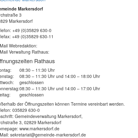
emeinde Markersdorf
rchstraße 3
829 Markersdorf
lefon: +49 (0)35829 630-0
lefax: +49 (0)35829 630-11
Mail Webredaktion:
Mail Verwaltung Rathaus:
ffnungszeiten Rathaus
ntag:
08:30 – 11:30 Uhr
enstag:
08:30 – 11:30 Uhr und 14:00 – 18:00 Uhr
ttwoch:
geschlossen
nnerstag:
08:30 – 11:30 Uhr und 14:00 – 17:00 Uhr
eitag:
geschlossen
ßerhalb der Öffnungszeiten können Termine vereinbart werden.
lefon: 035829 630-0
schrift: Gemeindeverwaltung Markersdorf,
rchstraße 3, 02829 Markersdorf
mepage: www.markersdorf.de
Mail: sekretariat@gemeinde-markersdorf.de