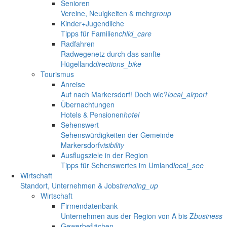
Senioren
Vereine, Neuigkeiten & mehr
group
Kinder+Jugendliche
Tipps für Familien
child_care
Radfahren
Radwegenetz durch das sanfte
Hügelland
directions_bike
Tourismus
Anreise
Auf nach Markersdorf! Doch wie?
local_airport
Übernachtungen
Hotels & Pensionen
hotel
Sehenswert
Sehenswürdigkeiten der Gemeinde
Markersdorf
visibility
Ausflugsziele in der Region
Tipps für Sehenswertes im Umland
local_see
Wirtschaft
Standort, Unternehmen & Jobs
trending_up
Wirtschaft
Firmendatenbank
Unternehmen aus der Region von A bis Z
business
Gewerbeflächen