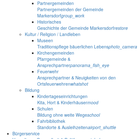
Partnergemeinden
Partnergemeinden der Gemeinde
Markersdorf
group_work
Historisches
Geschichte der Gemeinde Markersdorf
restore
Kultur / Religion / Landleben
Museen
Traditionspflege bäuerlichen Lebens
photo_camera
Kirchengemeinden
Pfarrgemeinde &
Ansprechpartner
panorama_fish_eye
Feuerwehr
Ansprechpartner & Neuigkeiten von den
Ortsfeuerwehren
whatshot
Bildung
Kindertageseinrichtungen
Kita, Hort & Kinderhäuser
mood
Schulen
Bildung ohne weite Wege
school
Fahrbibliothek
Standorte & Ausleihzeiten
airport_shuttle
Bürgerservice