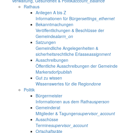
Verwaltung, Gesundheit & Politik
account_balance
Rathaus
Anliegen A bis Z
Informationen für Bürger
settings_ethernet
Bekanntmachungen
Veröffentlichungen & Beschlüsse der
Gemeinde
alarm_on
Satzungen
Gemeindliche Angelegenheiten &
sicherheitsrechtliche Erlasse
assignment
Ausschreibungen
Öffentliche Ausschreibungen der Gemeinde
Markersdorf
publish
Gut zu wissen
Wissenswertes für die Region
done
Politik
Bürgermeister
Informationen aus dem Rathaus
person
Gemeinderat
Mitglieder & Tagungen
supervisor_account
Ausschüsse
Termine
supervisor_account
Ortschaftsräte