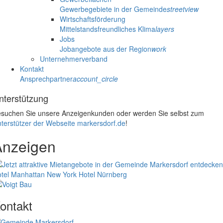
Gewerbegebiete in der Gemeinde
streetview
Wirtschaftsförderung
Mittelstandsfreundliches Klima
layers
Jobs
Jobangebote aus der Region
work
Unternehmerverband
Kontakt
Ansprechpartner
account_circle
nterstützung
suchen Sie unsere Anzeigenkunden oder werden Sie selbst zum
terstützer der Webseite markersdorf.de
!
Anzeigen
tel Manhattan New York
Hotel Nürnberg
ontakt