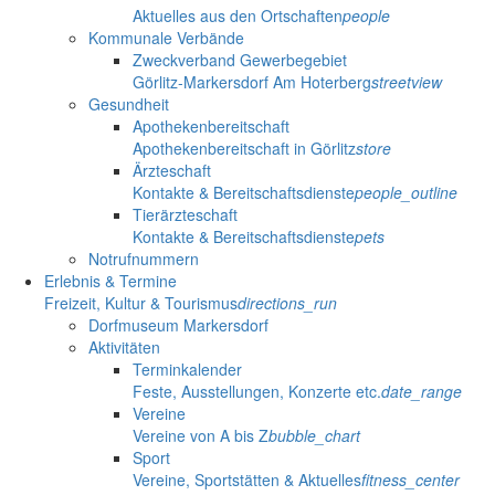
Aktuelles aus den Ortschaften
people
Kommunale Verbände
Zweckverband Gewerbegebiet
Görlitz-Markersdorf Am Hoterberg
streetview
Gesundheit
Apothekenbereitschaft
Apothekenbereitschaft in Görlitz
store
Ärzteschaft
Kontakte & Bereitschaftsdienste
people_outline
Tierärzteschaft
Kontakte & Bereitschaftsdienste
pets
Notrufnummern
Erlebnis & Termine
Freizeit, Kultur & Tourismus
directions_run
Dorfmuseum Markersdorf
Aktivitäten
Terminkalender
Feste, Ausstellungen, Konzerte etc.
date_range
Vereine
Vereine von A bis Z
bubble_chart
Sport
Vereine, Sportstätten & Aktuelles
fitness_center