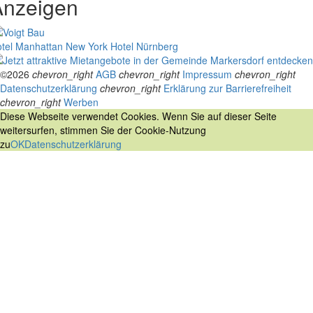
Anzeigen
tel Manhattan New York
Hotel Nürnberg
©2026
chevron_right
AGB
chevron_right
Impressum
chevron_right
Datenschutzerklärung
chevron_right
Erklärung zur Barrierefreiheit
chevron_right
Werben
Diese Webseite verwendet Cookies. Wenn Sie auf dieser Seite
weitersurfen, stimmen Sie der Cookie-Nutzung
zu
OK
Datenschutzerklärung