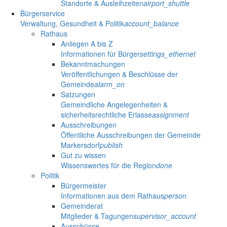
Standorte & Ausleihzeiten
airport_shuttle
Bürgerservice
Verwaltung, Gesundheit & Politik
account_balance
Rathaus
Anliegen A bis Z
Informationen für Bürger
settings_ethernet
Bekanntmachungen
Veröffentlichungen & Beschlüsse der
Gemeinde
alarm_on
Satzungen
Gemeindliche Angelegenheiten &
sicherheitsrechtliche Erlasse
assignment
Ausschreibungen
Öffentliche Ausschreibungen der Gemeinde
Markersdorf
publish
Gut zu wissen
Wissenswertes für die Region
done
Politik
Bürgermeister
Informationen aus dem Rathaus
person
Gemeinderat
Mitglieder & Tagungen
supervisor_account
Ausschüsse