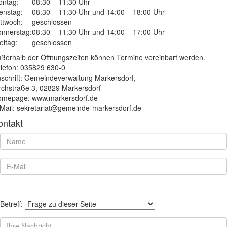
ntag:
08:30 – 11:30 Uhr
enstag:
08:30 – 11:30 Uhr und 14:00 – 18:00 Uhr
ttwoch:
geschlossen
nnerstag:
08:30 – 11:30 Uhr und 14:00 – 17:00 Uhr
eitag:
geschlossen
ßerhalb der Öffnungszeiten können Termine vereinbart werden.
lefon: 035829 630-0
schrift: Gemeindeverwaltung Markersdorf,
rchstraße 3, 02829 Markersdorf
mepage: www.markersdorf.de
Mail: sekretariat@gemeinde-markersdorf.de
ontakt
Betreff: