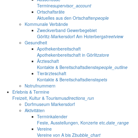
Termine
supervisor_account
Ortschaftsräte
Aktuelles aus den Ortschaften
people
Kommunale Verbände
Zweckverband Gewerbegebiet
Görlitz-Markersdorf Am Hoterberg
streetview
Gesundheit
Apothekenbereitschaft
Apothekenbereitschaft in Görlitz
store
Ärzteschaft
Kontakte & Bereitschaftsdienste
people_outline
Tierärzteschaft
Kontakte & Bereitschaftsdienste
pets
Notrufnummern
Erlebnis & Termine
Freizeit, Kultur & Tourismus
directions_run
Dorfmuseum Markersdorf
Aktivitäten
Terminkalender
Feste, Ausstellungen, Konzerte etc.
date_range
Vereine
Vereine von A bis Z
bubble_chart