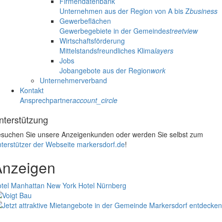
Firmendatenbank
Unternehmen aus der Region von A bis Z
business
Gewerbeflächen
Gewerbegebiete in der Gemeinde
streetview
Wirtschaftsförderung
Mittelstandsfreundliches Klima
layers
Jobs
Jobangebote aus der Region
work
Unternehmerverband
Kontakt
Ansprechpartner
account_circle
nterstützung
suchen Sie unsere Anzeigenkunden oder werden Sie selbst zum
terstützer der Webseite markersdorf.de
!
Anzeigen
tel Manhattan New York
Hotel Nürnberg