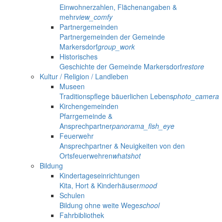
Einwohnerzahlen, Flächenangaben &
mehr
view_comfy
Partnergemeinden
Partnergemeinden der Gemeinde
Markersdorf
group_work
Historisches
Geschichte der Gemeinde Markersdorf
restore
Kultur / Religion / Landleben
Museen
Traditionspflege bäuerlichen Lebens
photo_camera
Kirchengemeinden
Pfarrgemeinde &
Ansprechpartner
panorama_fish_eye
Feuerwehr
Ansprechpartner & Neuigkeiten von den
Ortsfeuerwehren
whatshot
Bildung
Kindertageseinrichtungen
Kita, Hort & Kinderhäuser
mood
Schulen
Bildung ohne weite Wege
school
Fahrbibliothek