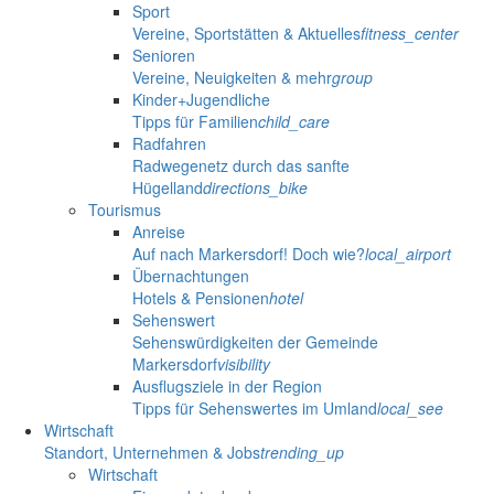
Sport
Vereine, Sportstätten & Aktuelles
fitness_center
Senioren
Vereine, Neuigkeiten & mehr
group
Kinder+Jugendliche
Tipps für Familien
child_care
Radfahren
Radwegenetz durch das sanfte
Hügelland
directions_bike
Tourismus
Anreise
Auf nach Markersdorf! Doch wie?
local_airport
Übernachtungen
Hotels & Pensionen
hotel
Sehenswert
Sehenswürdigkeiten der Gemeinde
Markersdorf
visibility
Ausflugsziele in der Region
Tipps für Sehenswertes im Umland
local_see
Wirtschaft
Standort, Unternehmen & Jobs
trending_up
Wirtschaft