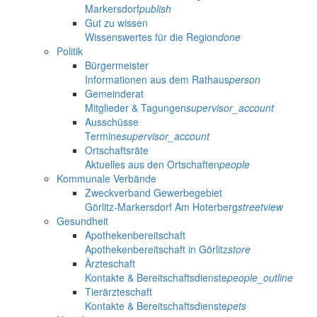
Markersdorf
publish
Gut zu wissen
Wissenswertes für die Region
done
Politik
Bürgermeister
Informationen aus dem Rathaus
person
Gemeinderat
Mitglieder & Tagungen
supervisor_account
Ausschüsse
Termine
supervisor_account
Ortschaftsräte
Aktuelles aus den Ortschaften
people
Kommunale Verbände
Zweckverband Gewerbegebiet
Görlitz-Markersdorf Am Hoterberg
streetview
Gesundheit
Apothekenbereitschaft
Apothekenbereitschaft in Görlitz
store
Ärzteschaft
Kontakte & Bereitschaftsdienste
people_outline
Tierärzteschaft
Kontakte & Bereitschaftsdienste
pets