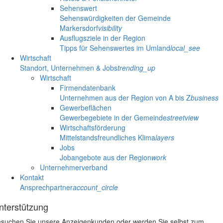
Sehenswert
Sehenswürdigkeiten der Gemeinde
Markersdorf
visibility
Ausflugsziele in der Region
Tipps für Sehenswertes im Umland
local_see
Wirtschaft
Standort, Unternehmen & Jobs
trending_up
Wirtschaft
Firmendatenbank
Unternehmen aus der Region von A bis Z
business
Gewerbeflächen
Gewerbegebiete in der Gemeinde
streetview
Wirtschaftsförderung
Mittelstandsfreundliches Klima
layers
Jobs
Jobangebote aus der Region
work
Unternehmerverband
Kontakt
Ansprechpartner
account_circle
nterstützung
suchen Sie unsere Anzeigenkunden oder werden Sie selbst zum