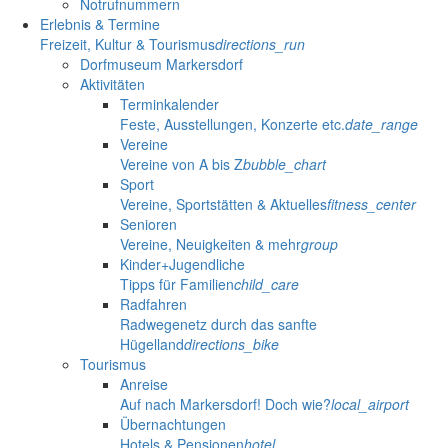
Notrufnummern
Erlebnis & Termine
Freizeit, Kultur & Tourismus
directions_run
Dorfmuseum Markersdorf
Aktivitäten
Terminkalender
Feste, Ausstellungen, Konzerte etc.
date_range
Vereine
Vereine von A bis Z
bubble_chart
Sport
Vereine, Sportstätten & Aktuelles
fitness_center
Senioren
Vereine, Neuigkeiten & mehr
group
Kinder+Jugendliche
Tipps für Familien
child_care
Radfahren
Radwegenetz durch das sanfte
Hügelland
directions_bike
Tourismus
Anreise
Auf nach Markersdorf! Doch wie?
local_airport
Übernachtungen
Hotels & Pensionen
hotel