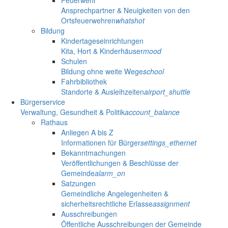
Ansprechpartner & Neuigkeiten von den
Ortsfeuerwehren
whatshot
Bildung
Kindertageseinrichtungen
Kita, Hort & Kinderhäuser
mood
Schulen
Bildung ohne weite Wege
school
Fahrbibliothek
Standorte & Ausleihzeiten
airport_shuttle
Bürgerservice
Verwaltung, Gesundheit & Politik
account_balance
Rathaus
Anliegen A bis Z
Informationen für Bürger
settings_ethernet
Bekanntmachungen
Veröffentlichungen & Beschlüsse der
Gemeinde
alarm_on
Satzungen
Gemeindliche Angelegenheiten &
sicherheitsrechtliche Erlasse
assignment
Ausschreibungen
Öffentliche Ausschreibungen der Gemeinde