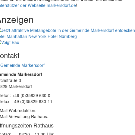
terstützer der Webseite markersdorf.de
!
Anzeigen
tel Manhattan New York
Hotel Nürnberg
ontakt
emeinde Markersdorf
rchstraße 3
829 Markersdorf
lefon: +49 (0)35829 630-0
lefax: +49 (0)35829 630-11
Mail Webredaktion:
Mail Verwaltung Rathaus:
ffnungszeiten Rathaus
ntag:
08:30 – 11:30 Uhr