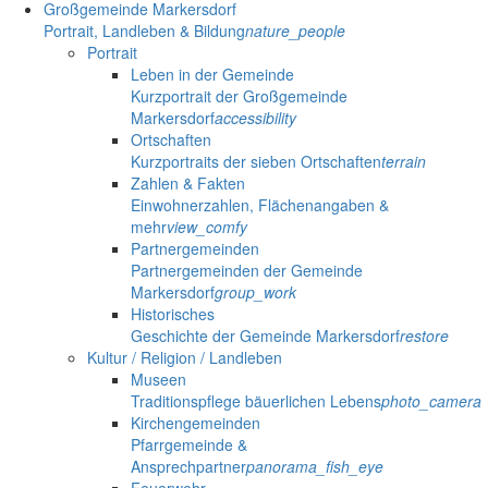
Großgemeinde Markersdorf
Portrait, Landleben & Bildung
nature_people
Portrait
Leben in der Gemeinde
Kurzportrait der Großgemeinde
Markersdorf
accessibility
Ortschaften
Kurzportraits der sieben Ortschaften
terrain
Zahlen & Fakten
Einwohnerzahlen, Flächenangaben &
mehr
view_comfy
Partnergemeinden
Partnergemeinden der Gemeinde
Markersdorf
group_work
Historisches
Geschichte der Gemeinde Markersdorf
restore
Kultur / Religion / Landleben
Museen
Traditionspflege bäuerlichen Lebens
photo_camera
Kirchengemeinden
Pfarrgemeinde &
Ansprechpartner
panorama_fish_eye
Feuerwehr