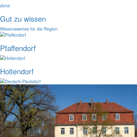
done
Gut zu wissen
Wissenswertes für die Region
Pfaffendorf
Holtendorf