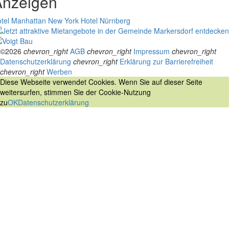
Anzeigen
tel Manhattan New York
Hotel Nürnberg
©2026
chevron_right
AGB
chevron_right
Impressum
chevron_right
Datenschutzerklärung
chevron_right
Erklärung zur Barrierefreiheit
chevron_right
Werben
Diese Webseite verwendet Cookies. Wenn Sie auf dieser Seite
weitersurfen, stimmen Sie der Cookie-Nutzung
zu
OK
Datenschutzerklärung