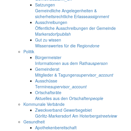
Satzungen
Gemeindliche Angelegenheiten &
sicherheitsrechtliche Erlasse
assignment
Ausschreibungen
Öffentliche Ausschreibungen der Gemeinde
Markersdorf
publish
Gut zu wissen
Wissenswertes für die Region
done
Politik
Bürgermeister
Informationen aus dem Rathaus
person
Gemeinderat
Mitglieder & Tagungen
supervisor_account
Ausschüsse
Termine
supervisor_account
Ortschaftsräte
Aktuelles aus den Ortschaften
people
Kommunale Verbände
Zweckverband Gewerbegebiet
Görlitz-Markersdorf Am Hoterberg
streetview
Gesundheit
Apothekenbereitschaft