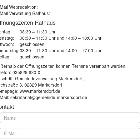
Mail Webredaktion:
Mail Verwaltung Rathaus:
ffnungszeiten Rathaus
ntag:
08:30 – 11:30 Uhr
enstag:
08:30 – 11:30 Uhr und 14:00 – 18:00 Uhr
ttwoch:
geschlossen
nnerstag:
08:30 – 11:30 Uhr und 14:00 – 17:00 Uhr
eitag:
geschlossen
ßerhalb der Öffnungszeiten können Termine vereinbart werden.
lefon: 035829 630-0
schrift: Gemeindeverwaltung Markersdorf,
rchstraße 3, 02829 Markersdorf
mepage: www.markersdorf.de
Mail: sekretariat@gemeinde-markersdorf.de
ontakt