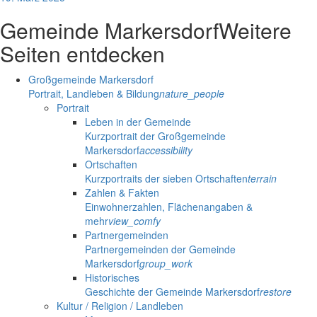
Gemeinde Markersdorf
Weitere
Seiten entdecken
Großgemeinde Markersdorf
Portrait, Landleben & Bildung
nature_people
Portrait
Leben in der Gemeinde
Kurzportrait der Großgemeinde
Markersdorf
accessibility
Ortschaften
Kurzportraits der sieben Ortschaften
terrain
Zahlen & Fakten
Einwohnerzahlen, Flächenangaben &
mehr
view_comfy
Partnergemeinden
Partnergemeinden der Gemeinde
Markersdorf
group_work
Historisches
Geschichte der Gemeinde Markersdorf
restore
Kultur / Religion / Landleben