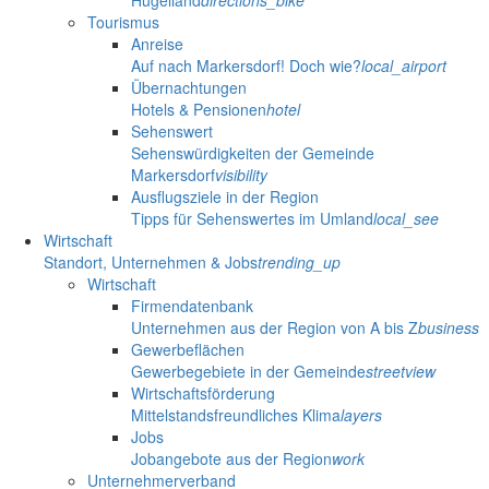
Tourismus
Anreise
Auf nach Markersdorf! Doch wie?
local_airport
Übernachtungen
Hotels & Pensionen
hotel
Sehenswert
Sehenswürdigkeiten der Gemeinde
Markersdorf
visibility
Ausflugsziele in der Region
Tipps für Sehenswertes im Umland
local_see
Wirtschaft
Standort, Unternehmen & Jobs
trending_up
Wirtschaft
Firmendatenbank
Unternehmen aus der Region von A bis Z
business
Gewerbeflächen
Gewerbegebiete in der Gemeinde
streetview
Wirtschaftsförderung
Mittelstandsfreundliches Klima
layers
Jobs
Jobangebote aus der Region
work
Unternehmerverband