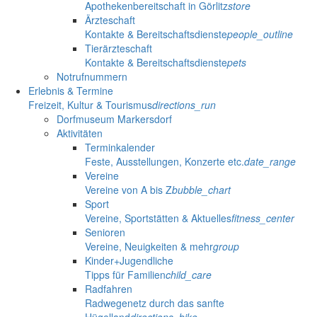
Apothekenbereitschaft in Görlitz
store
Ärzteschaft
Kontakte & Bereitschaftsdienste
people_outline
Tierärzteschaft
Kontakte & Bereitschaftsdienste
pets
Notrufnummern
Erlebnis & Termine
Freizeit, Kultur & Tourismus
directions_run
Dorfmuseum Markersdorf
Aktivitäten
Terminkalender
Feste, Ausstellungen, Konzerte etc.
date_range
Vereine
Vereine von A bis Z
bubble_chart
Sport
Vereine, Sportstätten & Aktuelles
fitness_center
Senioren
Vereine, Neuigkeiten & mehr
group
Kinder+Jugendliche
Tipps für Familien
child_care
Radfahren
Radwegenetz durch das sanfte
Hügelland
directions_bike