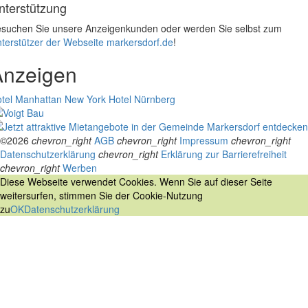
nterstützung
suchen Sie unsere Anzeigenkunden oder werden Sie selbst zum
terstützer der Webseite markersdorf.de
!
Anzeigen
tel Manhattan New York
Hotel Nürnberg
©2026
chevron_right
AGB
chevron_right
Impressum
chevron_right
Datenschutzerklärung
chevron_right
Erklärung zur Barrierefreiheit
chevron_right
Werben
Diese Webseite verwendet Cookies. Wenn Sie auf dieser Seite
weitersurfen, stimmen Sie der Cookie-Nutzung
zu
OK
Datenschutzerklärung