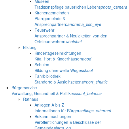
Museen
Traditionspflege bäuerlichen Lebens
photo_camera
Kirchengemeinden
Pfarrgemeinde &
Ansprechpartner
panorama_fish_eye
Feuerwehr
Ansprechpartner & Neuigkeiten von den
Ortsfeuerwehren
whatshot
Bildung
Kindertageseinrichtungen
Kita, Hort & Kinderhäuser
mood
Schulen
Bildung ohne weite Wege
school
Fahrbibliothek
Standorte & Ausleihzeiten
airport_shuttle
Bürgerservice
Verwaltung, Gesundheit & Politik
account_balance
Rathaus
Anliegen A bis Z
Informationen für Bürger
settings_ethernet
Bekanntmachungen
Veröffentlichungen & Beschlüsse der
Gemeinde
alarm_on