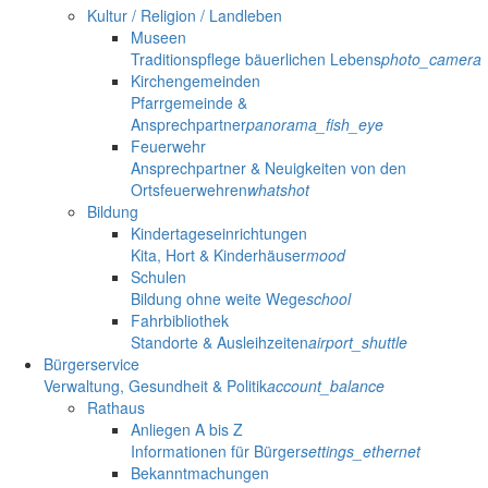
Kultur / Religion / Landleben
Museen
Traditionspflege bäuerlichen Lebens
photo_camera
Kirchengemeinden
Pfarrgemeinde &
Ansprechpartner
panorama_fish_eye
Feuerwehr
Ansprechpartner & Neuigkeiten von den
Ortsfeuerwehren
whatshot
Bildung
Kindertageseinrichtungen
Kita, Hort & Kinderhäuser
mood
Schulen
Bildung ohne weite Wege
school
Fahrbibliothek
Standorte & Ausleihzeiten
airport_shuttle
Bürgerservice
Verwaltung, Gesundheit & Politik
account_balance
Rathaus
Anliegen A bis Z
Informationen für Bürger
settings_ethernet
Bekanntmachungen