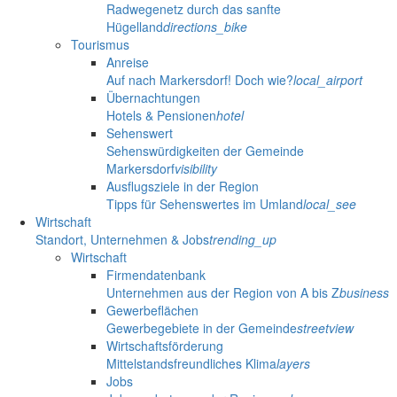
Radwegenetz durch das sanfte
Hügelland
directions_bike
Tourismus
Anreise
Auf nach Markersdorf! Doch wie?
local_airport
Übernachtungen
Hotels & Pensionen
hotel
Sehenswert
Sehenswürdigkeiten der Gemeinde
Markersdorf
visibility
Ausflugsziele in der Region
Tipps für Sehenswertes im Umland
local_see
Wirtschaft
Standort, Unternehmen & Jobs
trending_up
Wirtschaft
Firmendatenbank
Unternehmen aus der Region von A bis Z
business
Gewerbeflächen
Gewerbegebiete in der Gemeinde
streetview
Wirtschaftsförderung
Mittelstandsfreundliches Klima
layers
Jobs