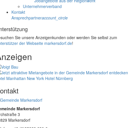
Jobangebote aus der Region
work
Unternehmerverband
Kontakt
Ansprechpartner
account_circle
nterstützung
suchen Sie unsere Anzeigenkunden oder werden Sie selbst zum
terstützer der Webseite markersdorf.de
!
Anzeigen
tel Manhattan New York
Hotel Nürnberg
ontakt
emeinde Markersdorf
rchstraße 3
829 Markersdorf