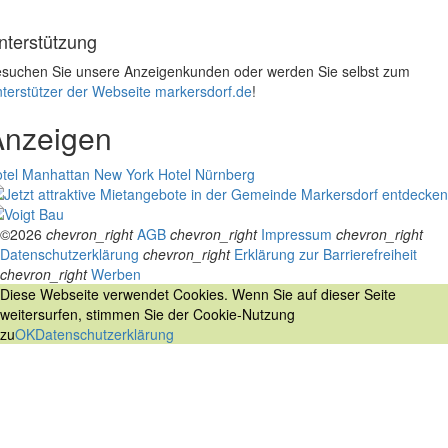
nterstützung
suchen Sie unsere Anzeigenkunden oder werden Sie selbst zum
terstützer der Webseite markersdorf.de
!
Anzeigen
tel Manhattan New York
Hotel Nürnberg
©2026
chevron_right
AGB
chevron_right
Impressum
chevron_right
Datenschutzerklärung
chevron_right
Erklärung zur Barrierefreiheit
chevron_right
Werben
Diese Webseite verwendet Cookies. Wenn Sie auf dieser Seite
weitersurfen, stimmen Sie der Cookie-Nutzung
zu
OK
Datenschutzerklärung