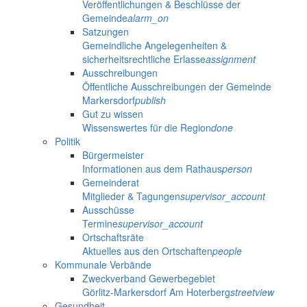
Veröffentlichungen & Beschlüsse der
Gemeinde
alarm_on
Satzungen
Gemeindliche Angelegenheiten &
sicherheitsrechtliche Erlasse
assignment
Ausschreibungen
Öffentliche Ausschreibungen der Gemeinde
Markersdorf
publish
Gut zu wissen
Wissenswertes für die Region
done
Politik
Bürgermeister
Informationen aus dem Rathaus
person
Gemeinderat
Mitglieder & Tagungen
supervisor_account
Ausschüsse
Termine
supervisor_account
Ortschaftsräte
Aktuelles aus den Ortschaften
people
Kommunale Verbände
Zweckverband Gewerbegebiet
Görlitz-Markersdorf Am Hoterberg
streetview
Gesundheit