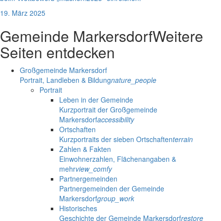
19. März 2025
Gemeinde Markersdorf
Weitere
Seiten entdecken
Großgemeinde Markersdorf
Portrait, Landleben & Bildung
nature_people
Portrait
Leben in der Gemeinde
Kurzportrait der Großgemeinde
Markersdorf
accessibility
Ortschaften
Kurzportraits der sieben Ortschaften
terrain
Zahlen & Fakten
Einwohnerzahlen, Flächenangaben &
mehr
view_comfy
Partnergemeinden
Partnergemeinden der Gemeinde
Markersdorf
group_work
Historisches
Geschichte der Gemeinde Markersdorf
restore