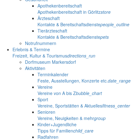
Apothekenbereitschaft
Apothekenbereitschaft in Görlitz
store
Ärzteschaft
Kontakte & Bereitschaftsdienste
people_outline
Tierärzteschaft
Kontakte & Bereitschaftsdienste
pets
Notrufnummern
Erlebnis & Termine
Freizeit, Kultur & Tourismus
directions_run
Dorfmuseum Markersdorf
Aktivitäten
Terminkalender
Feste, Ausstellungen, Konzerte etc.
date_range
Vereine
Vereine von A bis Z
bubble_chart
Sport
Vereine, Sportstätten & Aktuelles
fitness_center
Senioren
Vereine, Neuigkeiten & mehr
group
Kinder+Jugendliche
Tipps für Familien
child_care
Radfahren