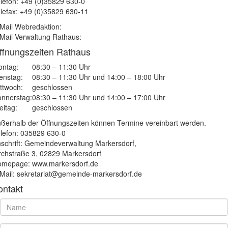
lefon: +49 (0)35829 630-0
lefax: +49 (0)35829 630-11
Mail Webredaktion:
Mail Verwaltung Rathaus:
ffnungszeiten Rathaus
ntag:
08:30 – 11:30 Uhr
enstag:
08:30 – 11:30 Uhr und 14:00 – 18:00 Uhr
ttwoch:
geschlossen
nnerstag:
08:30 – 11:30 Uhr und 14:00 – 17:00 Uhr
eitag:
geschlossen
ßerhalb der Öffnungszeiten können Termine vereinbart werden.
lefon: 035829 630-0
schrift: Gemeindeverwaltung Markersdorf,
rchstraße 3, 02829 Markersdorf
mepage: www.markersdorf.de
Mail: sekretariat@gemeinde-markersdorf.de
ontakt