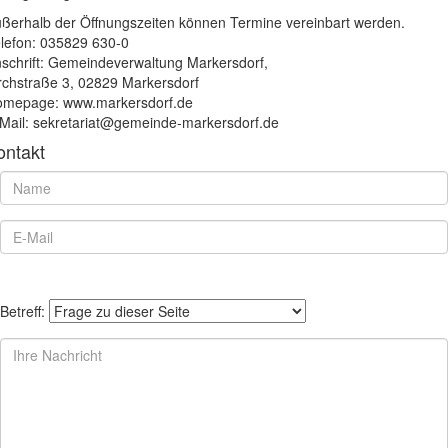
ßerhalb der Öffnungszeiten können Termine vereinbart werden.
lefon: 035829 630-0
schrift: Gemeindeverwaltung Markersdorf,
rchstraße 3, 02829 Markersdorf
mepage: www.markersdorf.de
Mail: sekretariat@gemeinde-markersdorf.de
ontakt
Betreff: