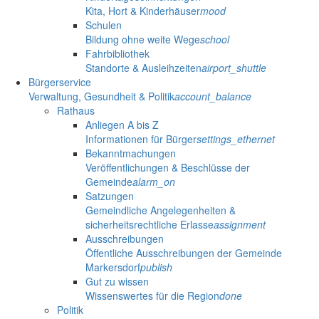
Kita, Hort & Kinderhäuser
mood
Schulen
Bildung ohne weite Wege
school
Fahrbibliothek
Standorte & Ausleihzeiten
airport_shuttle
Bürgerservice
Verwaltung, Gesundheit & Politik
account_balance
Rathaus
Anliegen A bis Z
Informationen für Bürger
settings_ethernet
Bekanntmachungen
Veröffentlichungen & Beschlüsse der
Gemeinde
alarm_on
Satzungen
Gemeindliche Angelegenheiten &
sicherheitsrechtliche Erlasse
assignment
Ausschreibungen
Öffentliche Ausschreibungen der Gemeinde
Markersdorf
publish
Gut zu wissen
Wissenswertes für die Region
done
Politik