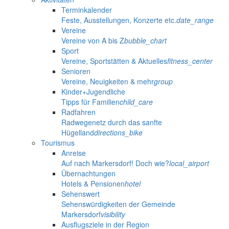
Terminkalender
Feste, Ausstellungen, Konzerte etc.
date_range
Vereine
Vereine von A bis Z
bubble_chart
Sport
Vereine, Sportstätten & Aktuelles
fitness_center
Senioren
Vereine, Neuigkeiten & mehr
group
Kinder+Jugendliche
Tipps für Familien
child_care
Radfahren
Radwegenetz durch das sanfte
Hügelland
directions_bike
Tourismus
Anreise
Auf nach Markersdorf! Doch wie?
local_airport
Übernachtungen
Hotels & Pensionen
hotel
Sehenswert
Sehenswürdigkeiten der Gemeinde
Markersdorf
visibility
Ausflugsziele in der Region