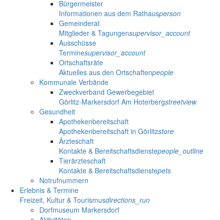
Bürgermeister
Informationen aus dem Rathaus
person
Gemeinderat
Mitglieder & Tagungen
supervisor_account
Ausschüsse
Termine
supervisor_account
Ortschaftsräte
Aktuelles aus den Ortschaften
people
Kommunale Verbände
Zweckverband Gewerbegebiet
Görlitz-Markersdorf Am Hoterberg
streetview
Gesundheit
Apothekenbereitschaft
Apothekenbereitschaft in Görlitz
store
Ärzteschaft
Kontakte & Bereitschaftsdienste
people_outline
Tierärzteschaft
Kontakte & Bereitschaftsdienste
pets
Notrufnummern
Erlebnis & Termine
Freizeit, Kultur & Tourismus
directions_run
Dorfmuseum Markersdorf
Aktivitäten