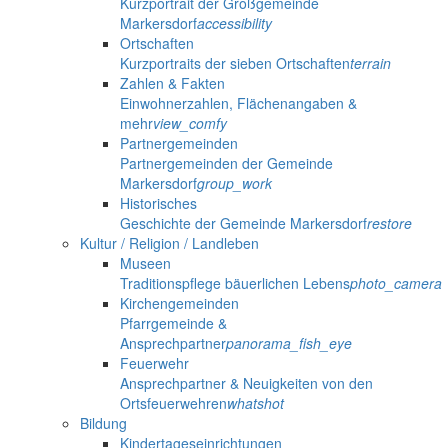
Kurzportrait der Großgemeinde
Markersdorf
accessibility
Ortschaften
Kurzportraits der sieben Ortschaften
terrain
Zahlen & Fakten
Einwohnerzahlen, Flächenangaben &
mehr
view_comfy
Partnergemeinden
Partnergemeinden der Gemeinde
Markersdorf
group_work
Historisches
Geschichte der Gemeinde Markersdorf
restore
Kultur / Religion / Landleben
Museen
Traditionspflege bäuerlichen Lebens
photo_camera
Kirchengemeinden
Pfarrgemeinde &
Ansprechpartner
panorama_fish_eye
Feuerwehr
Ansprechpartner & Neuigkeiten von den
Ortsfeuerwehren
whatshot
Bildung
Kindertageseinrichtungen