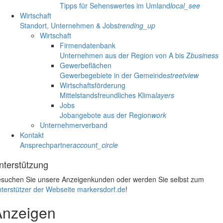
Tipps für Sehenswertes im Umland
local_see
Wirtschaft
Standort, Unternehmen & Jobs
trending_up
Wirtschaft
Firmendatenbank
Unternehmen aus der Region von A bis Z
business
Gewerbeflächen
Gewerbegebiete in der Gemeinde
streetview
Wirtschaftsförderung
Mittelstandsfreundliches Klima
layers
Jobs
Jobangebote aus der Region
work
Unternehmerverband
Kontakt
Ansprechpartner
account_circle
nterstützung
suchen Sie unsere Anzeigenkunden oder werden Sie selbst zum
terstützer der Webseite markersdorf.de
!
Anzeigen