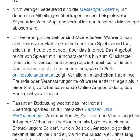
Nicht weniger bedeutend sind die
Messenger-Syteme
, mit
denen sich Mitteilungen übertragen lassen, beispielsweise
Skype oder WhatsApp, das vermutlich den facebook Messenger
ablösen wird.
Ein weiterer großer Sektor sind
Online Spiele
. Während man
sich früher zum Skat im Gasthof oder zum Spieleabend traf,
spielt man heute verbunden über das Internet. Das Angebot
reicht von Spielen mit Lerncharakter bis hin zum Glücksspiel.
Dieses ist in Deutschland streng reguliert, doch schon in den
Nachbarländern sieht das anders aus, wie die Seite
onlinespielautomat.at
zeigt. Vor allem im ländlichen Raum, wo
Freunde oder Veranstaltungsorte oft weiter entfernt liegen als in
einer Stadt, verleiten spannende Online Angebote dazu, das
Haus nicht zu verlassen.
Rasant an Bedeutung wächst das Internet als
Übertragungsmedium für interaktive
Fernseh- und
Radioangebote
. Während Spotify, YouTube und Vimeo längst im
Alltag der Webnutzer angekommen sind, gibt es auch neue
Entwicklungen: So darf, nur ein Beispiel, Amazon, eigentlich
bekannt als Online Händler, via “Prima Music” vier Jahre lang