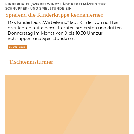
KINDERHAUS „WIRBELWIND“ LÄDT REGELMÄSSIG ZUR S
CHNUPPER- UND SPIELSTUNDE EIN
Spielend die Kinderkrippe kennenlernen
Das Kinderhaus „Wirbelwind“ lädt Kinder von null bis
drei Jahren mit einem Elternteil am ersten und dritten
Donnerstag im Monat von 9 bis 10.30 Uhr zur
Schnupper- und Spielstunde ein.
31. JULI 2026
Tischtennisturnier