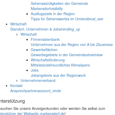
Sehenswürdigkeiten der Gemeinde
Markersdorf
visibility
Ausflugsziele in der Region
Tipps für Sehenswertes im Umland
local_see
Wirtschaft
Standort, Unternehmen & Jobs
trending_up
Wirtschaft
Firmendatenbank
Unternehmen aus der Region von A bis Z
business
Gewerbeflächen
Gewerbegebiete in der Gemeinde
streetview
Wirtschaftsförderung
Mittelstandsfreundliches Klima
layers
Jobs
Jobangebote aus der Region
work
Unternehmerverband
Kontakt
Ansprechpartner
account_circle
nterstützung
suchen Sie unsere Anzeigenkunden oder werden Sie selbst zum
terstützer der Webseite markersdorf.de
!