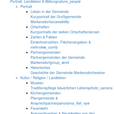
Portrait, Landleben & Bildung
nature_people
Portrait
Leben in der Gemeinde
Kurzportrait der Großgemeinde
Markersdorf
accessibility
Ortschaften
Kurzportraits der sieben Ortschaften
terrain
Zahlen & Fakten
Einwohnerzahlen, Flächenangaben &
mehr
view_comfy
Partnergemeinden
Partnergemeinden der Gemeinde
Markersdorf
group_work
Historisches
Geschichte der Gemeinde Markersdorf
restore
Kultur / Religion / Landleben
Museen
Traditionspflege bäuerlichen Lebens
photo_camera
Kirchengemeinden
Pfarrgemeinde &
Ansprechpartner
panorama_fish_eye
Feuerwehr
Ansprechpartner & Neuigkeiten von den