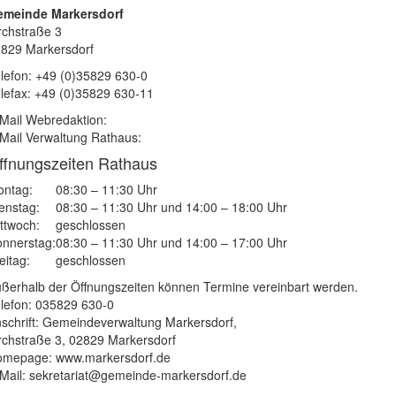
emeinde Markersdorf
rchstraße 3
829 Markersdorf
lefon: +49 (0)35829 630-0
lefax: +49 (0)35829 630-11
Mail Webredaktion:
Mail Verwaltung Rathaus:
ffnungszeiten Rathaus
ntag:
08:30 – 11:30 Uhr
enstag:
08:30 – 11:30 Uhr und 14:00 – 18:00 Uhr
ttwoch:
geschlossen
nnerstag:
08:30 – 11:30 Uhr und 14:00 – 17:00 Uhr
eitag:
geschlossen
ßerhalb der Öffnungszeiten können Termine vereinbart werden.
lefon: 035829 630-0
schrift: Gemeindeverwaltung Markersdorf,
rchstraße 3, 02829 Markersdorf
mepage: www.markersdorf.de
Mail: sekretariat@gemeinde-markersdorf.de