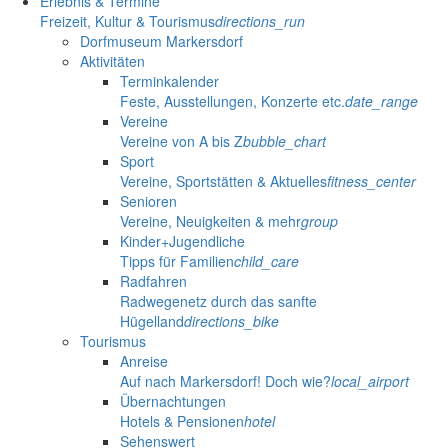
Erlebnis & Termine
Freizeit, Kultur & Tourismus
directions_run
Dorfmuseum Markersdorf
Aktivitäten
Terminkalender
Feste, Ausstellungen, Konzerte etc.
date_range
Vereine
Vereine von A bis Z
bubble_chart
Sport
Vereine, Sportstätten & Aktuelles
fitness_center
Senioren
Vereine, Neuigkeiten & mehr
group
Kinder+Jugendliche
Tipps für Familien
child_care
Radfahren
Radwegenetz durch das sanfte
Hügelland
directions_bike
Tourismus
Anreise
Auf nach Markersdorf! Doch wie?
local_airport
Übernachtungen
Hotels & Pensionen
hotel
Sehenswert