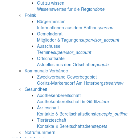
Gut zu wissen
Wissenswertes für die Region
done
Politik
Bürgermeister
Informationen aus dem Rathaus
person
Gemeinderat
Mitglieder & Tagungen
supervisor_account
Ausschüsse
Termine
supervisor_account
Ortschaftsräte
Aktuelles aus den Ortschaften
people
Kommunale Verbände
Zweckverband Gewerbegebiet
Görlitz-Markersdorf Am Hoterberg
streetview
Gesundheit
Apothekenbereitschaft
Apothekenbereitschaft in Görlitz
store
Ärzteschaft
Kontakte & Bereitschaftsdienste
people_outline
Tierärzteschaft
Kontakte & Bereitschaftsdienste
pets
Notrufnummern