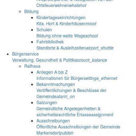
Ortsfeuerwehren
whatshot
Bildung
Kindertageseinrichtungen
Kita, Hort & Kinderhäuser
mood
Schulen
Bildung ohne weite Wege
school
Fahrbibliothek
Standorte & Ausleihzeiten
airport_shuttle
Bürgerservice
Verwaltung, Gesundheit & Politik
account_balance
Rathaus
Anliegen A bis Z
Informationen für Bürger
settings_ethernet
Bekanntmachungen
Veröffentlichungen & Beschlüsse der
Gemeinde
alarm_on
Satzungen
Gemeindliche Angelegenheiten &
sicherheitsrechtliche Erlasse
assignment
Ausschreibungen
Öffentliche Ausschreibungen der Gemeinde
Markersdorf
publish