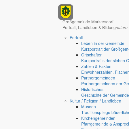
Anzeigen
Großgemeinde Markersdorf
Portrait, Landleben & Bildung
nature
Hotel Manhattan New York
Hotel Nürnberg
Portrait
Regional werben auf markersdorf.de!
anzeigen@gemeinde-markers
Leben in der Gemeinde
Home
Kurzportrait der Großgem
Markersdorf
Ortschaften
Deutsch-Paulsdorf
Kurzportraits der sieben 
Holtendorf
Zahlen & Fakten
Gersdorf
Einwohnerzahlen, Fläche
Partnergemeinden
Friedersdorf
Partnergemeinden der Ge
Pfaffendorf
Historisches
Jauernick-Buschbach
Geschichte der Gemeinde
Kultur / Religion / Landleben
SV Grün-Weiß Gersdorf beri
Museen
Traditionspflege bäuerlic
Ortschaften
Kirchengemeinden
9. Februar 2018
Pfarrgemeinde & Ansprec