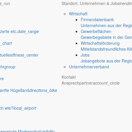
ns_run
Standort, Unternehmen & Jobs
trendi
Wirtschaft
Firmendatenbank
Unternehmen aus der Regio
zerte etc.
date_range
Gewerbeflächen
Gewerbegebiete in der Ge
_chart
Wirtschaftsförderung
Mittelstandsfreundliches Kl
tuelles
fitness_center
Jobs
Jobangebote aus der Regi
ehr
group
Unternehmerverband
Kontakt
re
Ansprechpartner
account_circle
anfte Hügelland
directions_bike
nde ein
ch wie?
local_airport
einem Elternteil am ersten und dritten Donnerstag im Monat von 9 bis 1
Gemeinde Markersdorf
visibility