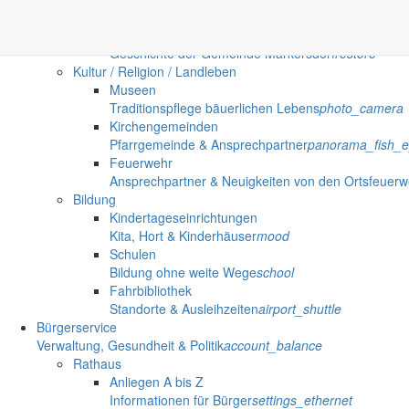
Partnergemeinden der Gemeinde Markersdorf
grou
Historisches
Geschichte der Gemeinde Markersdorf
restore
Kultur / Religion / Landleben
Museen
Traditionspflege bäuerlichen Lebens
photo_camera
Kirchengemeinden
Pfarrgemeinde & Ansprechpartner
panorama_fish_
Feuerwehr
Ansprechpartner & Neuigkeiten von den Ortsfeuer
Bildung
Kindertageseinrichtungen
Kita, Hort & Kinderhäuser
mood
Schulen
Bildung ohne weite Wege
school
Fahrbibliothek
Standorte & Ausleihzeiten
airport_shuttle
Bürgerservice
Verwaltung, Gesundheit & Politik
account_balance
Rathaus
Anliegen A bis Z
Informationen für Bürger
settings_ethernet