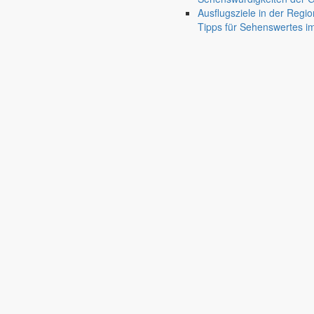
31. Juli 2026
Ausflugsziele in der Regio
An zentralen Punkten in der Gemeinde Markersdorf
Tipps für Sehenswertes 
Errichtung von zwei Fahrrad-Reparatursta
Auf Anregung von Einwohnern sollen in den Ortsteilen Markersdorf und
15. Juli 2026
Mitglieder- und Wahlveranstaltung
Gemeinde Markersdorf
Weitere S
Großgemeinde Markersdorf
Portrait, Landleben & Bildung
nature_people
Portrait
Leben in der Gemeinde
Kurzportrait der Großgemeinde Markersdorf
accessib
Ortschaften
Kurzportraits der sieben Ortschaften
terrain
Zahlen & Fakten
Einwohnerzahlen, Flächenangaben & mehr
view_co
Partnergemeinden