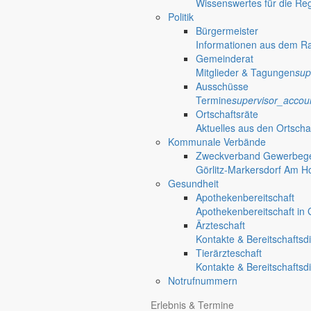
Wissenswertes für die Re
Sportverein Grün-Weiß Gersdorf e.V.
Politik
Bürgermeister
Informationen aus dem R
Im Oberdorf 32
Gemeinderat
02829 Markersdorf
Mitglieder & Tagungen
sup
Ausschüsse
terrain
Termine
supervisor_accou
Ortschaften
Ortschaftsräte
Aktuelles aus den Ortscha
Ortschaften der Gemeinde Markersdorf
Kommunale Verbände
Zweckverband Gewerbege
Görlitz-Markersdorf Am H
Gersdorf
Gesundheit
Apothekenbereitschaft
Ortschaften
mehr aus diesem Th
Apothekenbereitschaft in G
Ärzteschaft
Kontakte & Bereitschaftsd
Für kleine und große Gäste
Tierärzteschaft
Kontakte & Bereitschaftsd
Tag der offenen Tür im Kinderhaus Wirbel
Notrufnummern
Das Kinderhaus Wirbelwind lädt am 23. September 2026 von 15 bis 17 
Erlebnis & Termine
mitmachen.