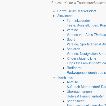
Freizeit, Kultur & Tourismus
directio
Dorf- und Sportfest Friedersdorf
Dorfmuseum Markersdorf
Aktivitäten
Terminkalender
Trödelmarkt
Feste, Ausstellungen, Kon
Vereine
Fahrradtour
Vereine von A bis Z
bubble
Sport
Vereine, Sportstätten & Ak
OPEN AIR
Senioren
Vereine, Neuigkeiten & m
Kinder+Jugendliche
Unser Beratungsbus in Markersdorf
Tipps für Familien
child_ca
Radfahren
Radwegenetz durch das s
70 Jahre Jubiläumsturniere
Tourismus
Anreise
Kinderhaus „Wirbelwind“ lädt regelmäßig zur Schnupper- und Spielstu
Auf nach Markersdorf! Do
Übernachtungen
Spielend die Kinderkrippe kennenlernen
Hotels & Pensionen
hotel
Sehenswert
Das Kinderhaus „Wirbelwind“ lädt Kinder von null bis drei Jahren mit 
Sehenswürdigkeiten der 