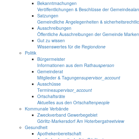
Bekanntmachungen
Veröffentlichungen & Beschlüsse der Gemeinde
ala
Satzungen
Gemeindliche Angelegenheiten & sicherheitsrechtli
Ausschreibungen
Öffentliche Ausschreibungen der Gemeinde Marker
Gut zu wissen
Wissenswertes für die Region
done
Politik
Bürgermeister
Informationen aus dem Rathaus
person
Gemeinderat
Mitglieder & Tagungen
supervisor_account
Ausschüsse
Termine
supervisor_account
Ortschaftsräte
Aktuelles aus den Ortschaften
people
Kommunale Verbände
Zweckverband Gewerbegebiet
Görlitz-Markersdorf Am Hoterberg
streetview
Gesundheit
Apothekenbereitschaft