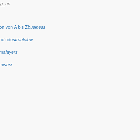
ng_up
n von A bis Z
business
meinde
streetview
ima
layers
on
work
0.30 Uhr zur Schnupper- und Spielstunde ein.