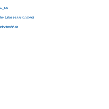
rm_on
che Erlasse
assignment
sdorf
publish