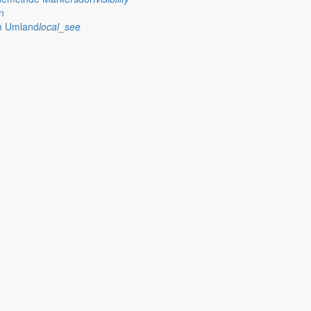
n
im Umland
local_see
tionen
 Jauernick-Buschbach Fahrradreparatursäulen an zentralen Stellen err
eiten entdecken
ility
mfy