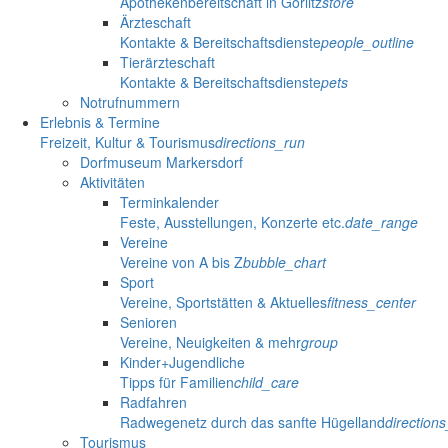
Apothekenbereitschaft in Görlitz
store
Ärzteschaft
Kontakte & Bereitschaftsdienste
people_outline
Tierärzteschaft
Kontakte & Bereitschaftsdienste
pets
Notrufnummern
Erlebnis & Termine
Freizeit, Kultur & Tourismus
directions_run
Dorfmuseum Markersdorf
Aktivitäten
Terminkalender
Feste, Ausstellungen, Konzerte etc.
date_range
Vereine
Vereine von A bis Z
bubble_chart
Sport
Vereine, Sportstätten & Aktuelles
fitness_center
Senioren
Vereine, Neuigkeiten & mehr
group
Kinder+Jugendliche
Tipps für Familien
child_care
Radfahren
Radwegenetz durch das sanfte Hügelland
direction
Tourismus