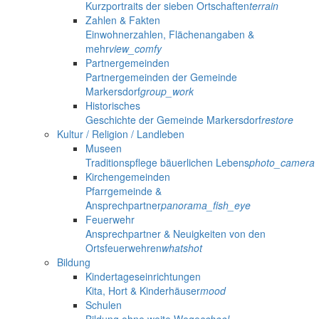
Kurzportraits der sieben Ortschaften
terrain
Zahlen & Fakten
Einwohnerzahlen, Flächenangaben &
mehr
view_comfy
Partnergemeinden
Partnergemeinden der Gemeinde
Markersdorf
group_work
Historisches
Geschichte der Gemeinde Markersdorf
restore
Kultur / Religion / Landleben
Museen
Traditionspflege bäuerlichen Lebens
photo_camera
Kirchengemeinden
Pfarrgemeinde &
Ansprechpartner
panorama_fish_eye
Feuerwehr
Ansprechpartner & Neuigkeiten von den
Ortsfeuerwehren
whatshot
Bildung
Kindertageseinrichtungen
Kita, Hort & Kinderhäuser
mood
Schulen