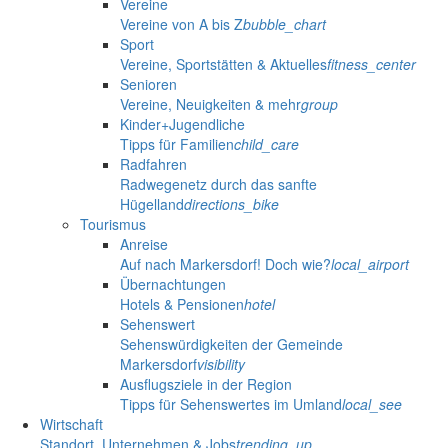
Vereine
Vereine von A bis Z
bubble_chart
Sport
Vereine, Sportstätten & Aktuelles
fitness_center
Senioren
Vereine, Neuigkeiten & mehr
group
Kinder+Jugendliche
Tipps für Familien
child_care
Radfahren
Radwegenetz durch das sanfte
Hügelland
directions_bike
Tourismus
Anreise
Auf nach Markersdorf! Doch wie?
local_airport
Übernachtungen
Hotels & Pensionen
hotel
Sehenswert
Sehenswürdigkeiten der Gemeinde
Markersdorf
visibility
Ausflugsziele in der Region
Tipps für Sehenswertes im Umland
local_see
Wirtschaft
Standort, Unternehmen & Jobs
trending_up