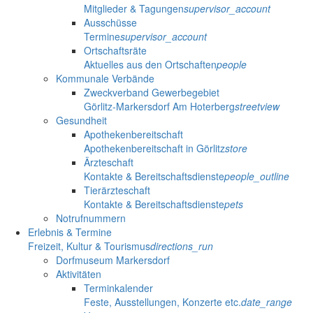
Mitglieder & Tagungen
supervisor_account
Ausschüsse
Termine
supervisor_account
Ortschaftsräte
Aktuelles aus den Ortschaften
people
Kommunale Verbände
Zweckverband Gewerbegebiet
Görlitz-Markersdorf Am Hoterberg
streetview
Gesundheit
Apothekenbereitschaft
Apothekenbereitschaft in Görlitz
store
Ärzteschaft
Kontakte & Bereitschaftsdienste
people_outline
Tierärzteschaft
Kontakte & Bereitschaftsdienste
pets
Notrufnummern
Erlebnis & Termine
Freizeit, Kultur & Tourismus
directions_run
Dorfmuseum Markersdorf
Aktivitäten
Terminkalender
Feste, Ausstellungen, Konzerte etc.
date_range