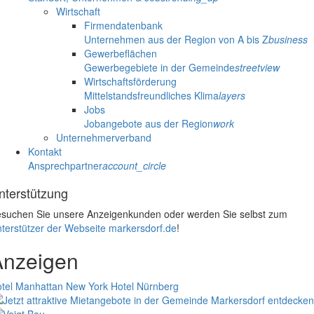
Wirtschaft
Firmendatenbank
Unternehmen aus der Region von A bis Z
business
Gewerbeflächen
Gewerbegebiete in der Gemeinde
streetview
Wirtschaftsförderung
Mittelstandsfreundliches Klima
layers
Jobs
Jobangebote aus der Region
work
Unternehmerverband
Kontakt
Ansprechpartner
account_circle
nterstützung
suchen Sie unsere Anzeigenkunden oder werden Sie selbst zum
terstützer der Webseite markersdorf.de
!
Anzeigen
tel Manhattan New York
Hotel Nürnberg