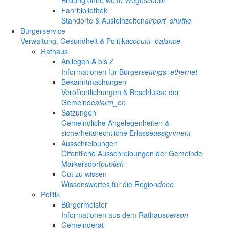
Bildung ohne weite Wege
school
Fahrbibliothek
Standorte & Ausleihzeiten
airport_shuttle
Bürgerservice
Verwaltung, Gesundheit & Politik
account_balance
Rathaus
Anliegen A bis Z
Informationen für Bürger
settings_ethernet
Bekanntmachungen
Veröffentlichungen & Beschlüsse der
Gemeinde
alarm_on
Satzungen
Gemeindliche Angelegenheiten &
sicherheitsrechtliche Erlasse
assignment
Ausschreibungen
Öffentliche Ausschreibungen der Gemeinde
Markersdorf
publish
Gut zu wissen
Wissenswertes für die Region
done
Politik
Bürgermeister
Informationen aus dem Rathaus
person
Gemeinderat