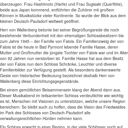
überzeugen. Frau Hashimoto (Harfe) und Frau Sugisaki (Querflöte),
beide aus Japan kommend, entführten die Zuhörer mit großem
Können in Musikstücke vieler Kontinente. So wurde der Blick aus dem
kleinen Deutsch-Paulsdorf weltweit geöffnet.
Herr von Wallenberg betonte bei seiner Begrüßungsrede die noch
bestehende Verbundenheit mit den ehemaligen Schlossbesitzern bis
zum Jahre 1945 – der Familie von Falois. Ein Familienzweig der von
Falois ist die heute in Bad Pyrmont lebende Familie Hasse, deren
Mutter und Großmutter die jüngste Tochter von Falois war und im Alter
von 92 Jahren nun verstorben ist. Familie Hasse hat aus dem Besitz
der von Falois nun dem Schloss Schränke, Leuchter und diverse
Familienbilder zur Verfügung gestellt. Als besonders dankenswerte
Geste von historischer Bedeutung bezeichnet deshalb Herr von
Wallenberg diese Einrichtungsgegenstände.
Bei einem gemütlichen Beisammensein klang der Abend dann aus.
Dieser Musikabend im teilsanierten Schloss verdeutlichte wie wichtig
es ist, Menschen mit Visionen zu unterstützen, welche unsere Region
bereichern. So bleibt auch zu hoffen, dass die Vision des Friedwaldes
im Park des Schlosses von Deutsch-Paulsdorf alle
verwaltungsrechtlichen Hürden nehmen kann.
Ein Schloss erwacht in einer Region, in der viele Schlösser noch auf