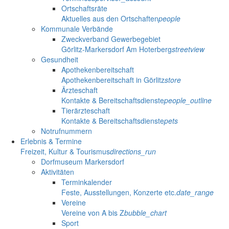
Ortschaftsräte
Aktuelles aus den Ortschaften
people
Kommunale Verbände
Zweckverband Gewerbegebiet
Görlitz-Markersdorf Am Hoterberg
streetview
Gesundheit
Apothekenbereitschaft
Apothekenbereitschaft in Görlitz
store
Ärzteschaft
Kontakte & Bereitschaftsdienste
people_outline
Tierärzteschaft
Kontakte & Bereitschaftsdienste
pets
Notrufnummern
Erlebnis & Termine
Freizeit, Kultur & Tourismus
directions_run
Dorfmuseum Markersdorf
Aktivitäten
Terminkalender
Feste, Ausstellungen, Konzerte etc.
date_range
Vereine
Vereine von A bis Z
bubble_chart
Sport