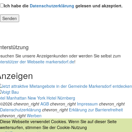
Ich habe die
Datenschutzerklärung
gelesen und akzeptiert.
nterstützung
suchen Sie unsere Anzeigenkunden oder werden Sie selbst zum
terstützer der Webseite markersdorf.de
!
Anzeigen
tel Manhattan New York
Hotel Nürnberg
©2026
chevron_right
AGB
chevron_right
Impressum
chevron_right
Datenschutzerklärung
chevron_right
Erklärung zur Barrierefreiheit
chevron_right
Werben
Diese Webseite verwendet Cookies. Wenn Sie auf dieser Seite
weitersurfen, stimmen Sie der Cookie-Nutzung