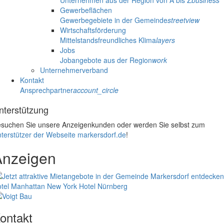
Unternehmen aus der Region von A bis Z
business
Gewerbeflächen
Gewerbegebiete in der Gemeinde
streetview
Wirtschaftsförderung
Mittelstandsfreundliches Klima
layers
Jobs
Jobangebote aus der Region
work
Unternehmerverband
Kontakt
Ansprechpartner
account_circle
nterstützung
suchen Sie unsere Anzeigenkunden oder werden Sie selbst zum
terstützer der Webseite markersdorf.de
!
Anzeigen
tel Manhattan New York
Hotel Nürnberg
ontakt