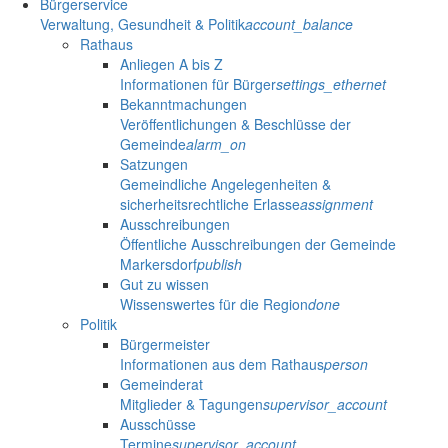
Bürgerservice
Verwaltung, Gesundheit & Politik
account_balance
Rathaus
Anliegen A bis Z
Informationen für Bürger
settings_ethernet
Bekanntmachungen
Veröffentlichungen & Beschlüsse der
Gemeinde
alarm_on
Satzungen
Gemeindliche Angelegenheiten &
sicherheitsrechtliche Erlasse
assignment
Ausschreibungen
Öffentliche Ausschreibungen der Gemeinde
Markersdorf
publish
Gut zu wissen
Wissenswertes für die Region
done
Politik
Bürgermeister
Informationen aus dem Rathaus
person
Gemeinderat
Mitglieder & Tagungen
supervisor_account
Ausschüsse
Termine
supervisor_account