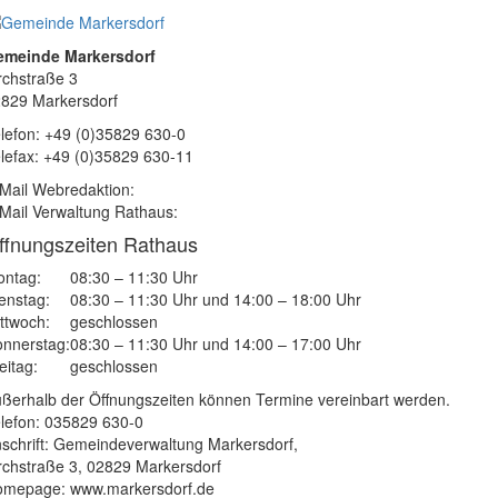
emeinde Markersdorf
rchstraße 3
829 Markersdorf
lefon: +49 (0)35829 630-0
lefax: +49 (0)35829 630-11
Mail Webredaktion:
Mail Verwaltung Rathaus:
ffnungszeiten Rathaus
ntag:
08:30 – 11:30 Uhr
enstag:
08:30 – 11:30 Uhr und 14:00 – 18:00 Uhr
ttwoch:
geschlossen
nnerstag:
08:30 – 11:30 Uhr und 14:00 – 17:00 Uhr
eitag:
geschlossen
ßerhalb der Öffnungszeiten können Termine vereinbart werden.
lefon: 035829 630-0
schrift: Gemeindeverwaltung Markersdorf,
rchstraße 3, 02829 Markersdorf
mepage: www.markersdorf.de