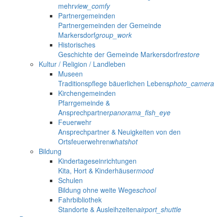
mehr
view_comfy
Partnergemeinden
Partnergemeinden der Gemeinde
Markersdorf
group_work
Historisches
Geschichte der Gemeinde Markersdorf
restore
Kultur / Religion / Landleben
Museen
Traditionspflege bäuerlichen Lebens
photo_camera
Kirchengemeinden
Pfarrgemeinde &
Ansprechpartner
panorama_fish_eye
Feuerwehr
Ansprechpartner & Neuigkeiten von den
Ortsfeuerwehren
whatshot
Bildung
Kindertageseinrichtungen
Kita, Hort & Kinderhäuser
mood
Schulen
Bildung ohne weite Wege
school
Fahrbibliothek
Standorte & Ausleihzeiten
airport_shuttle