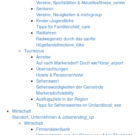
Vereine, Sportstätten & Aktuelles
fitness_center
Senioren
Vereine, Neuigkeiten & mehr
group
Kinder+Jugendliche
Tipps für Familien
child_care
Radfahren
Radwegenetz durch das sanfte
Hügelland
directions_bike
Tourismus
Anreise
Auf nach Markersdorf! Doch wie?
local_airport
Übernachtungen
Hotels & Pensionen
hotel
Sehenswert
Sehenswürdigkeiten der Gemeinde
Markersdorf
visibility
Ausflugsziele in der Region
Tipps für Sehenswertes im Umland
local_see
Wirtschaft
Standort, Unternehmen & Jobs
trending_up
Wirtschaft
Firmendatenbank