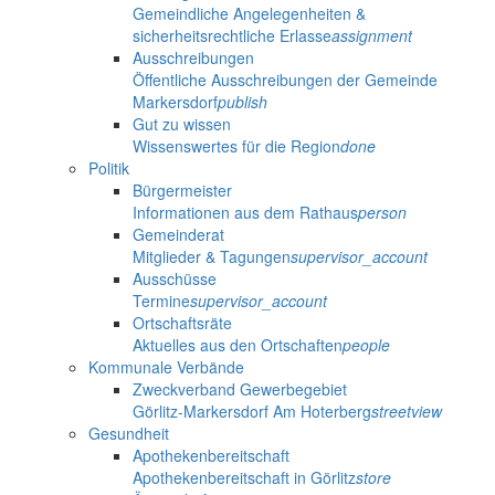
Gemeindliche Angelegenheiten &
sicherheitsrechtliche Erlasse
assignment
Ausschreibungen
Öffentliche Ausschreibungen der Gemeinde
Markersdorf
publish
Gut zu wissen
Wissenswertes für die Region
done
Politik
Bürgermeister
Informationen aus dem Rathaus
person
Gemeinderat
Mitglieder & Tagungen
supervisor_account
Ausschüsse
Termine
supervisor_account
Ortschaftsräte
Aktuelles aus den Ortschaften
people
Kommunale Verbände
Zweckverband Gewerbegebiet
Görlitz-Markersdorf Am Hoterberg
streetview
Gesundheit
Apothekenbereitschaft
Apothekenbereitschaft in Görlitz
store