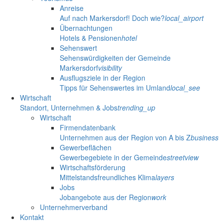
Anreise
Auf nach Markersdorf! Doch wie?
local_airport
Übernachtungen
Hotels & Pensionen
hotel
Sehenswert
Sehenswürdigkeiten der Gemeinde
Markersdorf
visibility
Ausflugsziele in der Region
Tipps für Sehenswertes im Umland
local_see
Wirtschaft
Standort, Unternehmen & Jobs
trending_up
Wirtschaft
Firmendatenbank
Unternehmen aus der Region von A bis Z
business
Gewerbeflächen
Gewerbegebiete in der Gemeinde
streetview
Wirtschaftsförderung
Mittelstandsfreundliches Klima
layers
Jobs
Jobangebote aus der Region
work
Unternehmerverband
Kontakt