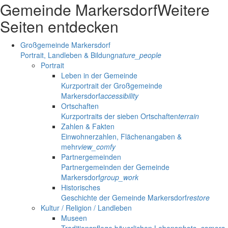
Gemeinde Markersdorf
Weitere
Seiten entdecken
Großgemeinde Markersdorf
Portrait, Landleben & Bildung
nature_people
Portrait
Leben in der Gemeinde
Kurzportrait der Großgemeinde
Markersdorf
accessibility
Ortschaften
Kurzportraits der sieben Ortschaften
terrain
Zahlen & Fakten
Einwohnerzahlen, Flächenangaben &
mehr
view_comfy
Partnergemeinden
Partnergemeinden der Gemeinde
Markersdorf
group_work
Historisches
Geschichte der Gemeinde Markersdorf
restore
Kultur / Religion / Landleben
Museen
Traditionspflege bäuerlichen Lebens
photo_camera