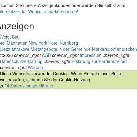
suchen Sie unsere Anzeigenkunden oder werden Sie selbst zum
terstützer der Webseite markersdorf.de
!
Anzeigen
tel Manhattan New York
Hotel Nürnberg
©2026
chevron_right
AGB
chevron_right
Impressum
chevron_right
Datenschutzerklärung
chevron_right
Erklärung zur Barrierefreiheit
chevron_right
Werben
Diese Webseite verwendet Cookies. Wenn Sie auf dieser Seite
weitersurfen, stimmen Sie der Cookie-Nutzung
zu
OK
Datenschutzerklärung