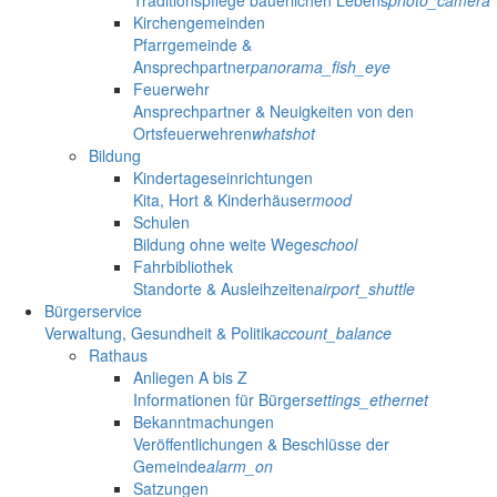
Kirchengemeinden
Pfarrgemeinde &
Ansprechpartner
panorama_fish_eye
Feuerwehr
Ansprechpartner & Neuigkeiten von den
Ortsfeuerwehren
whatshot
Bildung
Kindertageseinrichtungen
Kita, Hort & Kinderhäuser
mood
Schulen
Bildung ohne weite Wege
school
Fahrbibliothek
Standorte & Ausleihzeiten
airport_shuttle
Bürgerservice
Verwaltung, Gesundheit & Politik
account_balance
Rathaus
Anliegen A bis Z
Informationen für Bürger
settings_ethernet
Bekanntmachungen
Veröffentlichungen & Beschlüsse der
Gemeinde
alarm_on
Satzungen