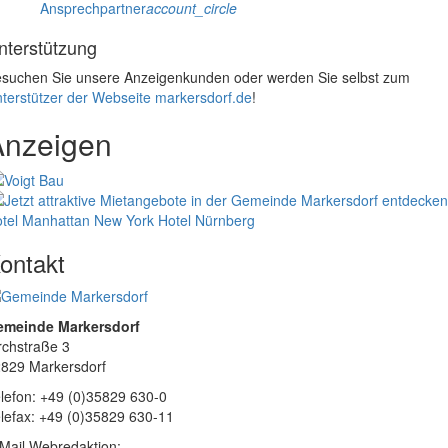
Ansprechpartner
account_circle
nterstützung
suchen Sie unsere Anzeigenkunden oder werden Sie selbst zum
terstützer der Webseite markersdorf.de
!
Anzeigen
tel Manhattan New York
Hotel Nürnberg
ontakt
emeinde Markersdorf
rchstraße 3
829 Markersdorf
lefon: +49 (0)35829 630-0
lefax: +49 (0)35829 630-11
Mail Webredaktion: