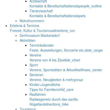
Ärzteschaft
Kontakte & Bereitschaftsdienste
people_outline
Tierärzteschaft
Kontakte & Bereitschaftsdienste
pets
Notrufnummern
Erlebnis & Termine
Freizeit, Kultur & Tourismus
directions_run
Dorfmuseum Markersdorf
Aktivitäten
Terminkalender
Feste, Ausstellungen, Konzerte etc.
date_range
Vereine
Vereine von A bis Z
bubble_chart
Sport
Vereine, Sportstätten & Aktuelles
fitness_center
Senioren
Vereine, Neuigkeiten & mehr
group
Kinder+Jugendliche
Tipps für Familien
child_care
Radfahren
Radwegenetz durch das sanfte
Hügelland
directions_bike
Tourismus