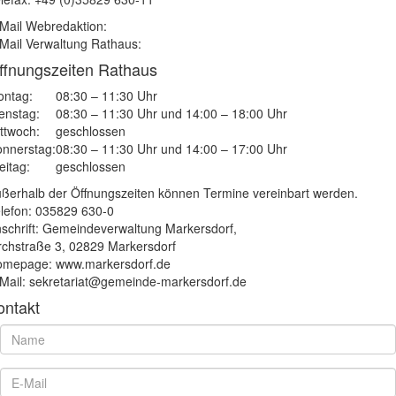
Mail Webredaktion:
Mail Verwaltung Rathaus:
ffnungszeiten Rathaus
ntag:
08:30 – 11:30 Uhr
enstag:
08:30 – 11:30 Uhr und 14:00 – 18:00 Uhr
ttwoch:
geschlossen
nnerstag:
08:30 – 11:30 Uhr und 14:00 – 17:00 Uhr
eitag:
geschlossen
ßerhalb der Öffnungszeiten können Termine vereinbart werden.
lefon: 035829 630-0
schrift: Gemeindeverwaltung Markersdorf,
rchstraße 3, 02829 Markersdorf
mepage: www.markersdorf.de
Mail: sekretariat@gemeinde-markersdorf.de
ontakt