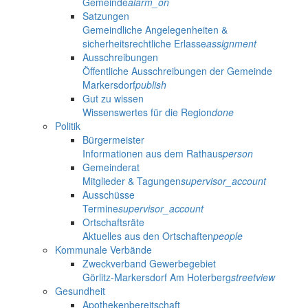
Gemeinde
alarm_on
Satzungen
Gemeindliche Angelegenheiten &
sicherheitsrechtliche Erlasse
assignment
Ausschreibungen
Öffentliche Ausschreibungen der Gemeinde
Markersdorf
publish
Gut zu wissen
Wissenswertes für die Region
done
Politik
Bürgermeister
Informationen aus dem Rathaus
person
Gemeinderat
Mitglieder & Tagungen
supervisor_account
Ausschüsse
Termine
supervisor_account
Ortschaftsräte
Aktuelles aus den Ortschaften
people
Kommunale Verbände
Zweckverband Gewerbegebiet
Görlitz-Markersdorf Am Hoterberg
streetview
Gesundheit
Apothekenbereitschaft