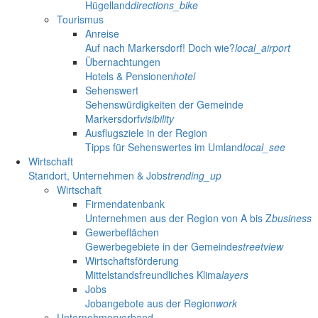
Hügelland
directions_bike
Tourismus
Anreise
Auf nach Markersdorf! Doch wie?
local_airport
Übernachtungen
Hotels & Pensionen
hotel
Sehenswert
Sehenswürdigkeiten der Gemeinde
Markersdorf
visibility
Ausflugsziele in der Region
Tipps für Sehenswertes im Umland
local_see
Wirtschaft
Standort, Unternehmen & Jobs
trending_up
Wirtschaft
Firmendatenbank
Unternehmen aus der Region von A bis Z
business
Gewerbeflächen
Gewerbegebiete in der Gemeinde
streetview
Wirtschaftsförderung
Mittelstandsfreundliches Klima
layers
Jobs
Jobangebote aus der Region
work
Unternehmerverband