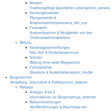
Museen
Traditionspflege bäuerlichen Lebens
photo_camera
Kirchengemeinden
Pfarrgemeinde &
Ansprechpartner
panorama_fish_eye
Feuerwehr
Ansprechpartner & Neuigkeiten von den
Ortsfeuerwehren
whatshot
Bildung
Kindertageseinrichtungen
Kita, Hort & Kinderhäuser
mood
Schulen
Bildung ohne weite Wege
school
Fahrbibliothek
Standorte & Ausleihzeiten
airport_shuttle
Bürgerservice
Verwaltung, Gesundheit & Politik
account_balance
Rathaus
Anliegen A bis Z
Informationen für Bürger
settings_ethernet
Bekanntmachungen
Veröffentlichungen & Beschlüsse der