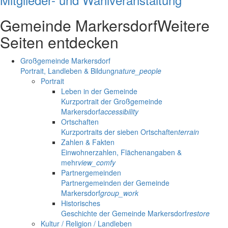
Gemeinde Markersdorf
Weitere
Seiten entdecken
Großgemeinde Markersdorf
Portrait, Landleben & Bildung
nature_people
Portrait
Leben in der Gemeinde
Kurzportrait der Großgemeinde
Markersdorf
accessibility
Ortschaften
Kurzportraits der sieben Ortschaften
terrain
Zahlen & Fakten
Einwohnerzahlen, Flächenangaben &
mehr
view_comfy
Partnergemeinden
Partnergemeinden der Gemeinde
Markersdorf
group_work
Historisches
Geschichte der Gemeinde Markersdorf
restore
Kultur / Religion / Landleben