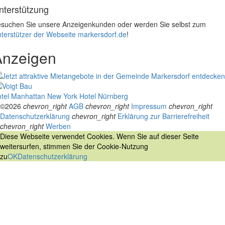
nterstützung
suchen Sie unsere Anzeigenkunden oder werden Sie selbst zum
terstützer der Webseite markersdorf.de
!
Anzeigen
tel Manhattan New York
Hotel Nürnberg
©2026
chevron_right
AGB
chevron_right
Impressum
chevron_right
Datenschutzerklärung
chevron_right
Erklärung zur Barrierefreiheit
chevron_right
Werben
Diese Webseite verwendet Cookies. Wenn Sie auf dieser Seite
weitersurfen, stimmen Sie der Cookie-Nutzung
zu
OK
Datenschutzerklärung