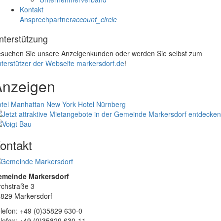
Kontakt
Ansprechpartner
account_circle
nterstützung
suchen Sie unsere Anzeigenkunden oder werden Sie selbst zum
terstützer der Webseite markersdorf.de
!
Anzeigen
tel Manhattan New York
Hotel Nürnberg
ontakt
emeinde Markersdorf
rchstraße 3
829 Markersdorf
lefon: +49 (0)35829 630-0
lefax: +49 (0)35829 630-11