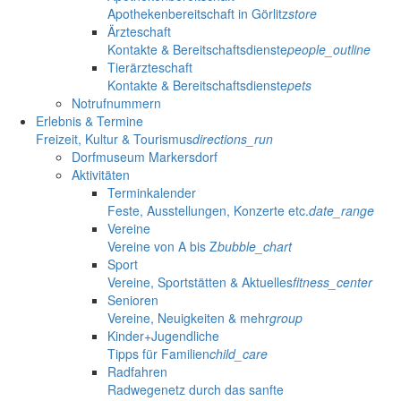
Apothekenbereitschaft in Görlitz
store
Ärzteschaft
Kontakte & Bereitschaftsdienste
people_outline
Tierärzteschaft
Kontakte & Bereitschaftsdienste
pets
Notrufnummern
Erlebnis & Termine
Freizeit, Kultur & Tourismus
directions_run
Dorfmuseum Markersdorf
Aktivitäten
Terminkalender
Feste, Ausstellungen, Konzerte etc.
date_range
Vereine
Vereine von A bis Z
bubble_chart
Sport
Vereine, Sportstätten & Aktuelles
fitness_center
Senioren
Vereine, Neuigkeiten & mehr
group
Kinder+Jugendliche
Tipps für Familien
child_care
Radfahren
Radwegenetz durch das sanfte