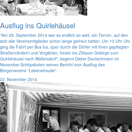
Ausflug ins Quirlehäusel
"Am 29. September 2014 war es endlich so weit, ein Termin, auf den
sich alle Vereinsmitglieder schon lange gefreut hatten. Um 13 Uhr Uhr
ging die Fahrt per Bus los, quer durch die Dörfer mit ihren gepflegten
Straßenrändern und Vorgärten, hinein ins Zittauer Gebirge zum
Quirlehäusel nach Waltersdorf", beginnt Dieter Deutschmann im
November-Schöpsboten seinen Bericht vom Ausflug des
Bürgervereins "Lebensfreude".
22. November 2014