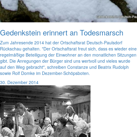
Gedenkstein erinnert an Todesmarsch
Zum Jahresende 2014 hat der Ortschaftsrat Deutsch-Paulsdorf
Rückschau gehalten. "Der Ortschaftsrat freut sich, dass es wieder eine
regelmäßige Beteiligung der Einwohner an den monatlichen Sitzungen
gibt. Die Anregungen der Bürger sind uns wertvoll und vieles wurde
auf den Weg gebracht", schreiben Constanze und Beatrix Rudolph
sowie Rolf Domke im Dezember-Schöpsboten.
30. Dezember 2014