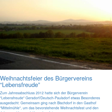
Weihnachtsfeier des Bürgervereins
“Lebensfreude”
Zum Jahresabschluss 2012 hatte sich der Bürgerverein
"Lebensfreude" Gersdorf/Deutsch-Paulsdorf etwas Besonderes
ausgedacht: Gemeinsam ging nach Bischdorf in den Gasthof
"Mittelmühle", um das bevorstehende Weihnachtsfest und den