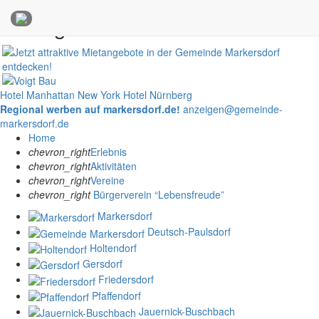
Anzeigen
Hotel Manhattan New York
Hotel Nürnberg
Regional werben auf markersdorf.de!
anzeigen@gemeinde-
markersdorf.de
Home
chevron_right
Erlebnis
chevron_right
Aktivitäten
chevron_right
Vereine
chevron_right
Bürgerverein “Lebensfreude”
Markersdorf
Deutsch-Paulsdorf
Holtendorf
Gersdorf
Friedersdorf
Pfaffendorf
Jauernick-Buschbach