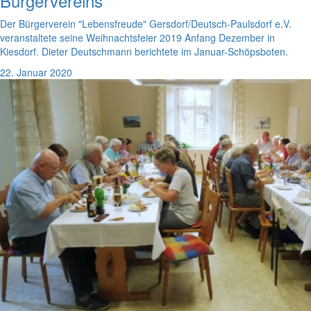
Bürgervereins
Der Bürgerverein "Lebensfreude" Gersdorf/Deutsch-Paulsdorf e.V.
veranstaltete seine Weihnachtsfeier 2019 Anfang Dezember in
Kiesdorf. Dieter Deutschmann berichtete im Januar-Schöpsboten.
22. Januar 2020