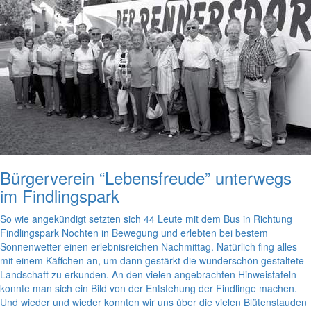
Bürgerverein “Lebensfreude” unterwegs
im Findlingspark
So wie angekündigt setzten sich 44 Leute mit dem Bus in Richtung
Findlingspark Nochten in Bewegung und erlebten bei bestem
Sonnenwetter einen erlebnisreichen Nachmittag. Natürlich fing alles
mit einem Käffchen an, um dann gestärkt die wunderschön gestaltete
Landschaft zu erkunden. An den vielen angebrachten Hinweistafeln
konnte man sich ein Bild von der Entstehung der Findlinge machen.
Und wieder und wieder konnten wir uns über die vielen Blütenstauden