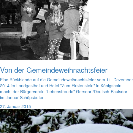
Von der Gemeindeweihnachtsfeier
Eine Rückblende auf die Gemeindeweihnachtsfeier vom 11. Dezember
2014 im Landgasthof und Hotel "Zum Firstenstein" in Königshain
macht der Bürgerverein "Lebensfreude" Gersdorf/Deutsch-Paulsdorf
im Januar-Schöpsboten.
27. Januar 2015