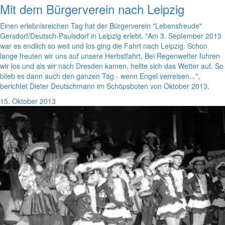
Mit dem Bürgerverein nach Leipzig
Einen erlebnisreichen Tag hat der Bürgerverein "Lebensfreude"
Gersdorf/Deutsch-Paulsdorf in Leipzig erlebt. "Am 3. September 2013
war es endlich so weit und los ging die Fahrt nach Leipzig. Schon
lange freuten wir uns auf unsere Herbstfahrt. Bei Regenwetter fuhren
wir los und als wir nach Dresden kamen, hellte sich das Wetter auf. So
blieb es dann auch den ganzen Tag - wenn Engel verreisen...",
berichtet Dieter Deutschmann im Schöpsboten von Oktober 2013.
15. Oktober 2013