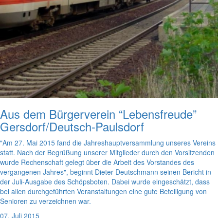
Aus dem Bürgerverein “Lebensfreude”
Gersdorf/Deutsch-Paulsdorf
"Am 27. Mai 2015 fand die Jahreshauptversammlung unseres Vereins
statt. Nach der Begrüßung unserer Mitglieder durch den Vorsitzenden
wurde Rechenschaft gelegt über die Arbeit des Vorstandes des
vergangenen Jahres", beginnt Dieter Deutschmann seinen Bericht in
der Juli-Ausgabe des Schöpsboten. Dabei wurde eingeschätzt, dass
bei allen durchgeführten Veranstaltungen eine gute Beteiligung von
Senioren zu verzeichnen war.
07. Juli 2015