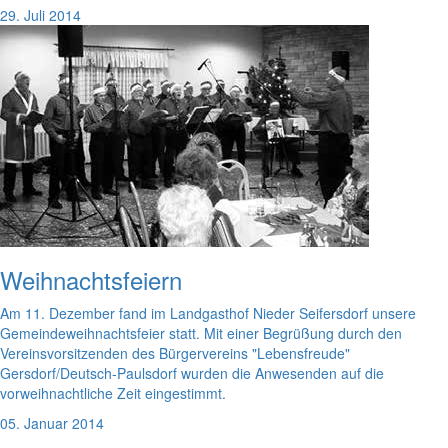
29. Juli 2014
Weihnachtsfeiern
Am 11. Dezember fand im Landgasthof Nieder Seifersdorf unsere
Gemeindeweihnachtsfeier statt. Mit einer Begrüßung durch den
Vereinsvorsitzenden des Bürgervereins "Lebensfreude"
Gersdorf/Deutsch-Paulsdorf wurden die Anwesenden auf die
vorweihnachtliche Zeit eingestimmt.
05. Januar 2014