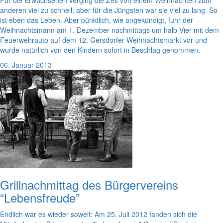
Für die Erwachsenen verging die Zeit von einem Weihnachten zum
anderen viel zu schnell, aber für die Jüngsten war sie viel zu lang. So
ist eben das Leben. Aber pünktlich, wie angekündigt, fuhr der
Weihnachtsmann am 1. Dezember nachmittags um halb Vier mit dem
Feuerwehrauto auf dem 12. Gersdorfer Weihnachtsmarkt vor und
wurde natürlich von den Kindern sofort in Beschlag genommen.
06. Januar 2013
Grillnachmittag des Bürgervereins
“Lebensfreude”
Endlich war es wieder soweit: Am 25. Juli 2012 fanden sich die