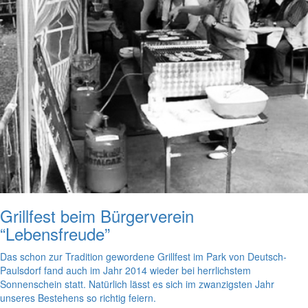
Grillfest beim Bürgerverein
“Lebensfreude”
Das schon zur Tradition gewordene Grillfest im Park von Deutsch-
Paulsdorf fand auch im Jahr 2014 wieder bei herrlichstem
Sonnenschein statt. Natürlich lässt es sich im zwanzigsten Jahr
unseres Bestehens so richtig feiern.