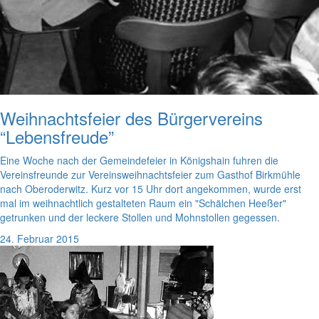
Weihnachtsfeier des Bürgervereins
“Lebensfreude”
Eine Woche nach der Gemeindefeier in Königshain fuhren die
Vereinsfreunde zur Vereinsweihnachtsfeier zum Gasthof Birkmühle
nach Oberoderwitz. Kurz vor 15 Uhr dort angekommen, wurde erst
mal im weihnachtlich gestalteten Raum ein "Schälchen Heeßer"
getrunken und der leckere Stollen und Mohnstollen gegessen.
24. Februar 2015