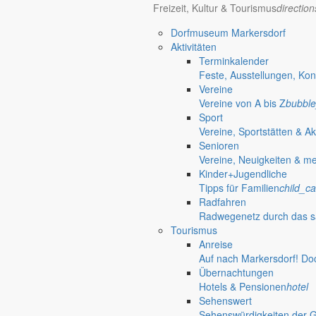
Freizeit, Kultur & Tourismus
directio
Dorfmuseum Markersdorf
Aktivitäten
Terminkalender
Feste, Ausstellungen, Kon
Vereine
Vereine von A bis Z
bubble
Sport
Vereine, Sportstätten & Ak
Senioren
Vereine, Neuigkeiten & m
Kinder+Jugendliche
Tipps für Familien
child_ca
Radfahren
Radwegenetz durch das s
Tourismus
Anreise
Auf nach Markersdorf! Do
Übernachtungen
Hotels & Pensionen
hotel
Sehenswert
Sehenswürdigkeiten der 