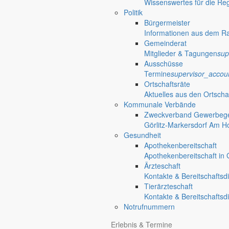
Wissenswertes für die Re
Politik
Bürgermeister
Informationen aus dem R
Gemeinderat
Mitglieder & Tagungen
sup
Ausschüsse
Termine
supervisor_accou
Ortschaftsräte
Aktuelles aus den Ortscha
Kommunale Verbände
Zweckverband Gewerbege
Görlitz-Markersdorf Am H
Gesundheit
Apothekenbereitschaft
Apothekenbereitschaft in G
Ärzteschaft
Kontakte & Bereitschaftsd
Tierärzteschaft
Kontakte & Bereitschaftsd
Notrufnummern
Erlebnis & Termine