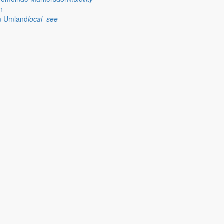
n
im Umland
local_see
I