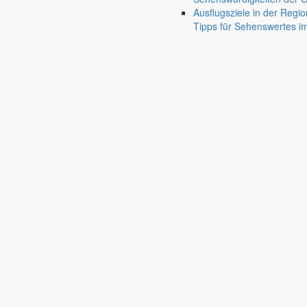
Gersdorf
Ausflugsziele in der Regio
Friedersdorf
Tipps für Sehenswertes 
Pfaffendorf
Jauernick-Buschbach
Im Anglerverband Görlitz e.V.
Angelverein Gersdorf OG X
bubble_chart
Vereine
Angelverein Gersdorf OG XI
c/o Anglerverband Görlitz e.V., Hospitalstraße 13-16
02826 Görlitz
phone
0171 352210
phone
0172 6410772
local_printshop
03581 879586
person
René Junge
email
anglerverband-goerlitz@gmx.de