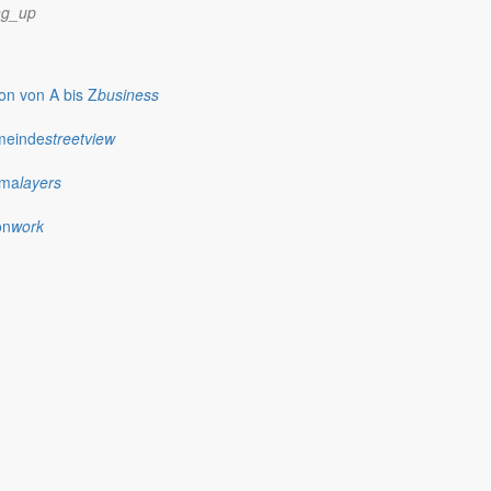
ng_up
n von A bis Z
business
meinde
streetview
ima
layers
on
work