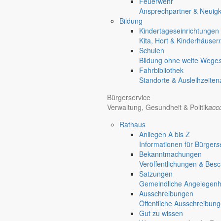
Feuerwehr
Ansprechpartner & Neuigk
Bildung
Kindertageseinrichtungen
Kita, Hort & Kinderhäuser
Schulen
Bildung ohne weite Wege
Fahrbibliothek
Standorte & Ausleihzeiten
Bürgerservice
Verwaltung, Gesundheit & Politik
acc
Rathaus
Anliegen A bis Z
Informationen für Bürger
s
Bekanntmachungen
Veröffentlichungen & Bes
Satzungen
Gemeindliche Angelegenhei
Ausschreibungen
Öffentliche Ausschreibun
Gut zu wissen