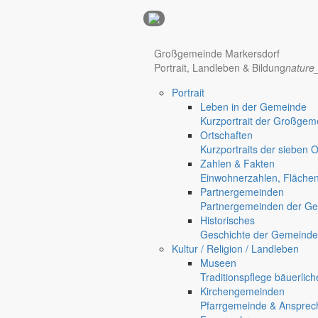
Anzeigen
Großgemeinde Markersdorf
Hotel Manhattan New York
Hotel Nürnberg
Portrait, Landleben & Bildung
nature
Portrait
Regional werben auf markersdorf.de!
anzeigen@gemeinde-markers
Leben in der Gemeinde
Home
Kurzportrait der Großgem
chevron_right
Erlebnis
Ortschaften
chevron_right
Aktivitäten
Kurzportraits der sieben 
chevron_right
Vereine
Zahlen & Fakten
chevron_right
Angelverein Gersdorf OG XI
Einwohnerzahlen, Fläche
Markersdorf
Partnergemeinden
Deutsch-Paulsdorf
Partnergemeinden der Ge
Holtendorf
Historisches
Geschichte der Gemeinde
Kultur / Religion / Landleben
Museen
Traditionspflege bäuerlic
Kirchengemeinden
Pfarrgemeinde & Ansprec