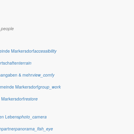
_people
dorf.de
einde Markersdorf
accessibility
Ortschaften
terrain
nangaben & mehr
view_comfy
meinde Markersdorf
group_work
 Markersdorf
restore
hen Lebens
photo_camera
hpartner
panorama_fish_eye