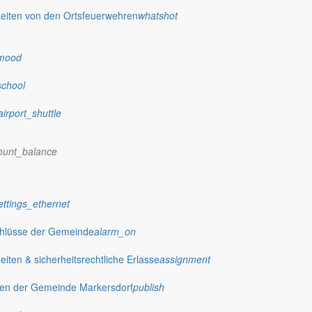
eiten von den Ortsfeuerwehren
whatshot
mood
school
airport_shuttle
ount_balance
ettings_ethernet
chlüsse der Gemeinde
alarm_on
ten & sicherheitsrechtliche Erlasse
assignment
gen der Gemeinde Markersdorf
publish