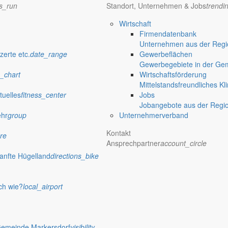
ns_run
Standort, Unternehmen & Jobs
trendi
Wirtschaft
Firmendatenbank
Unternehmen aus der Regio
zerte etc.
date_range
Gewerbeflächen
Gewerbegebiete in der Ge
_chart
Wirtschaftsförderung
Mittelstandsfreundliches Kl
tuelles
fitness_center
Jobs
Jobangebote aus der Regi
ehr
group
Unternehmerverband
Kontakt
re
Ansprechpartner
account_circle
anfte Hügelland
directions_bike
ch wie?
local_airport
Gemeinde Markersdorf
visibility