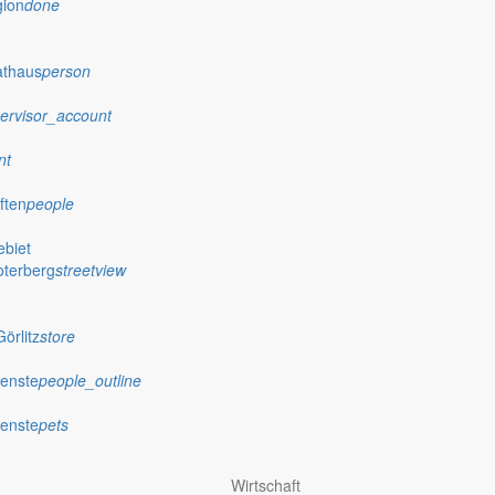
gion
done
athaus
person
ervisor_account
nt
ften
people
biet
oterberg
streetview
örlitz
store
ienste
people_outline
ienste
pets
Wirtschaft